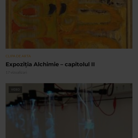
CLIPA DE ARTA
Expoziția Alchimie – capitolul II
17 vizualizari
VIDEO