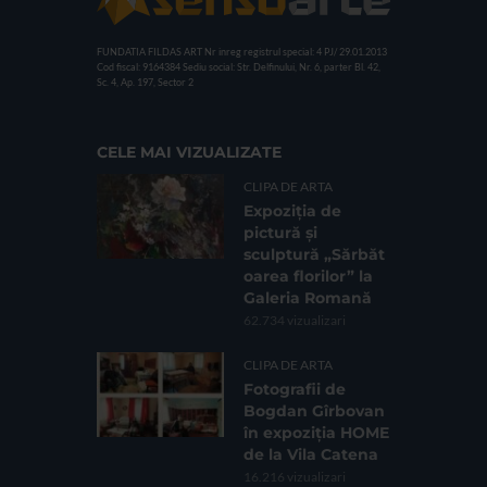
FUNDATIA FILDAS ART
Nr inreg registrul special: 4 PJ/ 29.01.2013
Cod fiscal: 9164384
Sediu social: Str. Delfinului, Nr. 6, parter Bl. 42,
Sc. 4, Ap. 197, Sector 2
CELE MAI VIZUALIZATE
CLIPA DE ARTA
Expoziția de
pictură și
sculptură „Sărbăt
oarea florilor” la
Galeria Romană
62.734 vizualizari
CLIPA DE ARTA
Fotografii de
Bogdan Gîrbovan
în expoziția HOME
de la Vila Catena
16.216 vizualizari