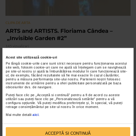
CLIPA DE ARTA
ARTS and ARTISTS. Floriama Cândea –
„Invisible Garden #2”
145 vizualizari
Acest site utilizează cookie-uri
VIDEO
Pe lângă cookie-urile care sunt strict necesare pentru funcționarea acestui
site web, folosim cookie-uri care ne ajută să înțelegem cum se navighează
pe site-ul nostru și ajută la îmbunătățirea modului în care funcționează site-
ul, de exemplu, făcând rezultatele să fie mai exacte în cazul căutărilor,
pentru a măsura performanța site-ului nostru. Partenerii noștri folosesc
instrumente de urmărire pentru a oferi publicitate personalizată pe baza
obiceiurilor dvs. de navigare.
Puteți face clic pe „Acceptă si continuă” pentru a fi de acord cu aceste
utilizări sau puteți face clic pe „Personalizează setările” pentru a vă
configura opțiunile. Vă puteți modifica preferințele și, în special, vă puteți
retrage consimțământul pe site-ul nostru în orice moment.
Mai multe detalii
aici
.
ACCEPTĂ SI CONTINUĂ
CLIPA DE ARTA