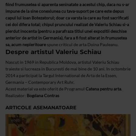
fiind frumusetea si aparenta seninatate a acestui chip, daca nu s-ar
impune de la sine conexiunea cu tava-suport pe care este depus
capul lui Ioan Botezatorul; doar ca varsta la care au fost sacrificati
cei doi difera total; chipul pruncului realizat de Valeriu Schiau si-a
pierdut inocenta (pentru a parafraza titlul unei expozitii deschise
anterior de artist in Germania), fara a fi fost alterat in frumusetea
sa, acum nepieritoare
spune criticul de arta Doina Pauleanu.
Despre artistul Valeriu Schiau
Nascut in 1969 in Republica Moldova, artistul Valeriu Schiau
traieste si lucreaza in Bucuresti de mai bine de 10 ani. In octombrie
2014 a participat la Targul International de Arta de la Essen,
Germania – Contemporary Art Ruhr.
Acest material va este oferit de Programul
Catena pentru arta
.
Realizator:
Bogdana Contras
ARTICOLE ASEMANATOARE
VIDEO