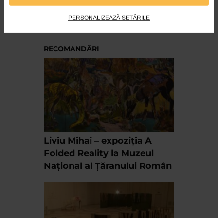
Nicolae Tonitza – Pictor al copiilor
PERSONALIZEAZĂ SETĂRILE
164 vizualizari
RECOMANDĂRI
Liviu Mihai – expoziția A
Folded Reality la Muzeul
Național al Țăranului Român