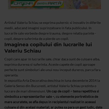
Artistul Valeriu Schiau se exprima puternic si inovativ in diferite
medii, aducand imagini suprinzatoare in fata publicului. In
lucrarile sale vorbeste despre trauma, despre relatia parinte -
copil, despre suferinta de a pierde un copil.
Imaginea copilului din lucrarile lui
Valeriu Schiau
Copii care apar in lucrarile sale, chiar daca sunt de culoare alba,
exprima durerea si suferinta. Aceste capete de copii aproape
perfecte sunt simboluri ale unui nou inceput dureros, parca fara
speranta.
In expozitia Arta Decorativa deschisa in luna decembrie 2014 la
Galeria Senso din Bucuresti, artistul Valeriu Schiau prezinta o
lucrare de mari dimensiuni.
Un cap de copil – tema repetitiva si
simbolica a reprezentarilor sale –, cu elemente portretistice de
mare acuratete, se afla depus in recipientul realizat in aceeasi
culoare si din acelasi material; ar putea sa para un gest ludic, date