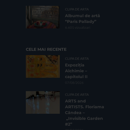
CLIPA DE ARTA
Albumul de artă
“Paris Pallady”
6.601 vizualizari
CELE MAI RECENTE
CLIPA DE ARTA
Expoziția
Alchimie –
capitolul II
07/08/2026
CLIPA DE ARTA
ARTS and
ARTISTS. Floriama
Cândea –
„Invisible Garden
#2”