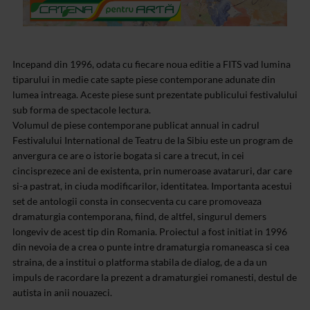
Incepand din 1996, odata cu fiecare noua editie a FITS vad lumina
tiparului in medie cate sapte piese contemporane adunate din
lumea intreaga. Aceste piese sunt prezentate publicului festivalului
sub forma de spectacole lectura.
Volumul de piese contemporane publicat annual in cadrul
Festivalului International de Teatru de la Sibiu este un program de
anvergura ce are o istorie bogata si care a trecut, in cei
cincisprezece ani de existenta, prin numeroase avataruri, dar care
si-a pastrat, in ciuda modificarilor, identitatea. Importanta acestui
set de antologii consta in consecventa cu care promoveaza
dramaturgia contemporana, fiind, de altfel, singurul demers
longeviv de acest tip din Romania. Proiectul a fost initiat in 1996
din nevoia de a crea o punte intre dramaturgia romaneasca si cea
straina, de a institui o platforma stabila de dialog, de a da un
impuls de racordare la prezent a dramaturgiei romanesti, destul de
autista in anii nouazeci.