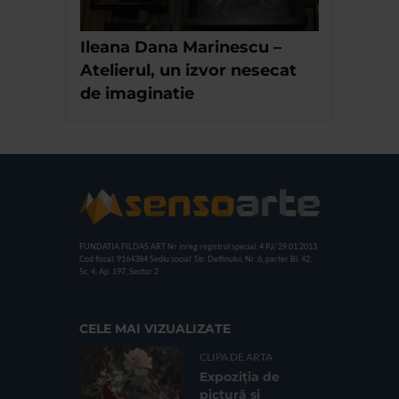
Ileana Dana Marinescu –
Atelierul, un izvor nesecat
de imaginatie
FUNDATIA FILDAS ART
Nr inreg registrul special: 4 PJ/ 29.01.2013
Cod fiscal: 9164384
Sediu social: Str. Delfinului, Nr. 6, parter Bl. 42,
Sc. 4, Ap. 197, Sector 2
CELE MAI VIZUALIZATE
CLIPA DE ARTA
Expoziția de
pictură și