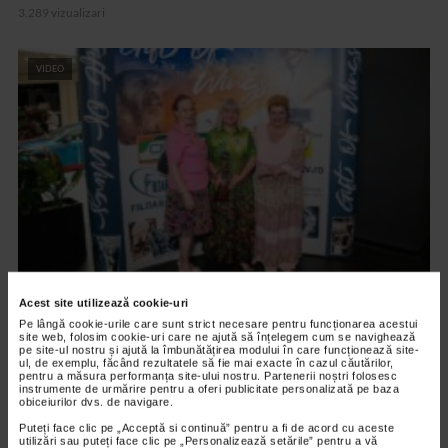
3.289 vizualizari
VIDEO
ARTELE SPECTACOLULUI
Acest site utilizează cookie-uri
Pe lângă cookie-urile care sunt strict necesare pentru funcționarea acestui
PREMIERA FILMULUI DARUL ARIPILOR
site web, folosim cookie-uri care ne ajută să înțelegem cum se navighează
pe site-ul nostru și ajută la îmbunătățirea modului în care funcționează site-
12.601 vizualizari
ul, de exemplu, făcând rezultatele să fie mai exacte în cazul căutărilor,
pentru a măsura performanța site-ului nostru. Partenerii noștri folosesc
instrumente de urmărire pentru a oferi publicitate personalizată pe baza
obiceiurilor dvs. de navigare.
VIDEO
Puteți face clic pe „Acceptă si continuă” pentru a fi de acord cu aceste
utilizări sau puteți face clic pe „Personalizează setările” pentru a vă