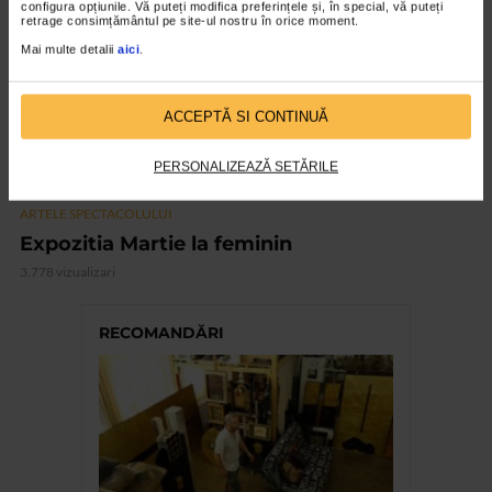
configura opțiunile. Vă puteți modifica preferințele și, în special, vă puteți
retrage consimțământul pe site-ul nostru în orice moment.
Mai multe detalii
aici
.
ACCEPTĂ SI CONTINUĂ
PERSONALIZEAZĂ SETĂRILE
ARTELE SPECTACOLULUI
Expozitia Martie la feminin
3.778 vizualizari
RECOMANDĂRI