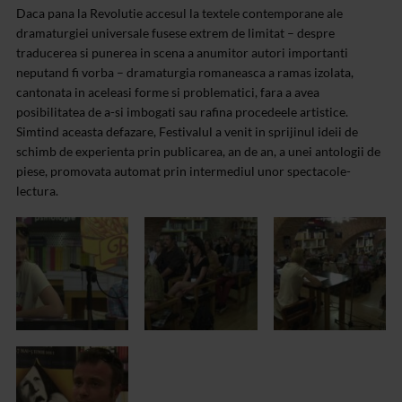
Daca pana la Revolutie accesul la textele contemporane ale
dramaturgiei universale fusese extrem de limitat – despre
traducerea si punerea in scena a anumitor autori importanti
neputand fi vorba – dramaturgia romaneasca a ramas izolata,
cantonata in aceleasi forme si problematici, fara a avea
posibilitatea de a-si imbogati sau rafina procedeele artistice.
Simtind aceasta defazare, Festivalul a venit in sprijinul ideii de
schimb de experienta prin publicarea, an de an, a unei antologii de
piese, promovata automat prin intermediul unor spectacole-
lectura.