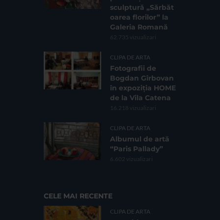
sculptură „Sărbăt
oarea florilor” la
Galeria Romană
62.735 vizualizari
CLIPA DE ARTA
Fotografii de
Bogdan Gîrbovan
în expoziția HOME
de la Vila Catena
16.218 vizualizari
CLIPA DE ARTA
Albumul de artă
“Paris Pallady”
6.602 vizualizari
CELE MAI RECENTE
CLIPA DE ARTA