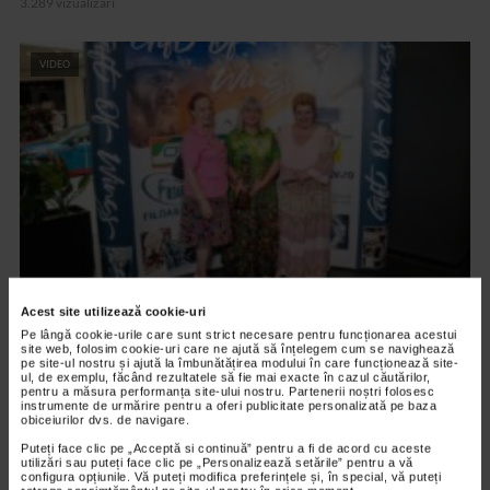
3.289 vizualizari
VIDEO
Acest site utilizează cookie-uri
ARTELE SPECTACOLULUI
Pe lângă cookie-urile care sunt strict necesare pentru funcționarea acestui
PREMIERA FILMULUI DARUL ARIPILOR
site web, folosim cookie-uri care ne ajută să înțelegem cum se navighează
pe site-ul nostru și ajută la îmbunătățirea modului în care funcționează site-
12.601 vizualizari
ul, de exemplu, făcând rezultatele să fie mai exacte în cazul căutărilor,
pentru a măsura performanța site-ului nostru. Partenerii noștri folosesc
instrumente de urmărire pentru a oferi publicitate personalizată pe baza
obiceiurilor dvs. de navigare.
VIDEO
Puteți face clic pe „Acceptă si continuă” pentru a fi de acord cu aceste
utilizări sau puteți face clic pe „Personalizează setările” pentru a vă
configura opțiunile. Vă puteți modifica preferințele și, în special, vă puteți