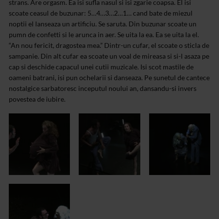
strans. Are orgasm. Ea isi sufla nasul si isi zgarie coapsa. El isi
scoate ceasul de buzunar: 5…4…3…2…1… cand bate de miezul
noptii el lanseaza un artificiu. Se saruta. Din buzunar scoate un
pumn de confetti si le arunca in aer. Se uita la ea. Ea se uita la el.
“An nou fericit, dragostea mea.” Dintr-un cufar, el scoate o sticla de
sampanie. Din alt cufar ea scoate un voal de mireasa si si-l asaza pe
cap si deschide capacul unei cutii muzicale. Isi scot mastile de
oameni batrani, isi pun ochelarii si danseaza. Pe sunetul de cantece
nostalgice sarbatoresc inceputul noului an, dansandu-si invers
povestea de iubire.