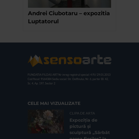
Andrei Ciubotaru – expozitia
Luptatorul
FUNDATIA FILDAS ART
Nr inreg registrul special: 4 PJ/ 29.01.2013
Cod fiscal: 9164384
Sediu social: Str. Delfinului, Nr. 6, parter Bl. 42,
Sc. 4, Ap. 197, Sector 2
CELE MAI VIZUALIZATE
CLIPA DE ARTA
Expoziția de
pictură și
sculptură „Sărbăt
oarea florilor” la