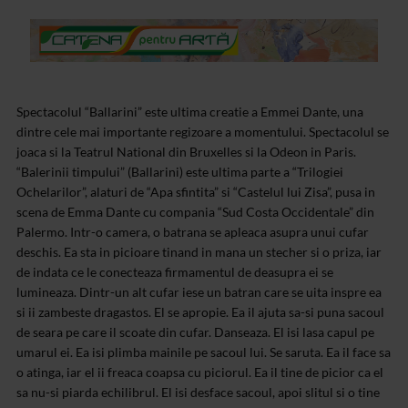
Spectacolul “Ballarini” este ultima creatie a Emmei Dante, una
dintre cele mai importante regizoare a momentului. Spectacolul se
joaca si la Teatrul National din Bruxelles si la Odeon in Paris.
“Balerinii timpului” (Ballarini) este ultima parte a “Trilogiei
Ochelarilor”, alaturi de “Apa sfintita” si “Castelul lui Zisa”, pusa in
scena de Emma Dante cu compania “Sud Costa Occidentale” din
Palermo. Intr-o camera, o batrana se apleaca asupra unui cufar
deschis. Ea sta in picioare tinand in mana un stecher si o priza, iar
de indata ce le conecteaza firmamentul de deasupra ei se
lumineaza. Dintr-un alt cufar iese un batran care se uita inspre ea
si ii zambeste dragastos. El se apropie. Ea il ajuta sa-si puna sacoul
de seara pe care il scoate din cufar. Danseaza. El isi lasa capul pe
umarul ei. Ea isi plimba mainile pe sacoul lui. Se saruta. Ea il face sa
o atinga, iar el ii freaca coapsa cu piciorul. Ea il tine de picior ca el
sa nu-si piarda echilibrul. El isi desface sacoul, apoi slitul si o tine