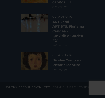
capitolul II
07/08/2026
CLIPA DE ARTA
ARTS and
ARTISTS. Floriama
Cândea –
„Invisible Garden
#2”
30/07/2026
CLIPA DE ARTA
Nicolae Tonitza –
Pictor al copiilor
29/07/2026
POLITICĂ DE CONFIDENȚIALITATE
| COPYRIGHT © 2026 TONICA GROUP