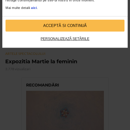
retrage consimțământul pe site-ul nostru în orice moment.
Mai multe detalii
aici
.
ACCEPTĂ SI CONTINUĂ
PERSONALIZEAZĂ SETĂRILE
ARTELE SPECTACOLULUI
Expozitia Martie la feminin
3.778 vizualizari
RECOMANDĂRI