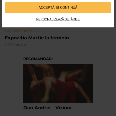
ACCEPTĂ SI CONTINUĂ
PERSONALIZEAZĂ SETĂRILE
ARTELE SPECTACOLULUI
Expozitia Martie la feminin
3.777 vizualizari
RECOMANDĂRI
Dan Andrei – Viziuni