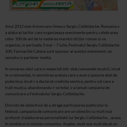
Anul 2012 este Aniversare Unesco Sergiu Celibidache. Romania s-
a alaturat tarilor care organizeaza evenimente pentru celebrarea
celor 100 de ani de la nasterea marelui dirijor roman si va
organiza, in perioada 3 mai – 7 iulie, Festivalul Sergiu Celibidache
100. Farmaciile Catena sunt sponsor al acestui eveniment, iar
sensotv.ro partener media.
In onoarea celui care a respectat intr-atat canoanele muzicii, incat
le-a reinventat, in amintirea aceluia care a avut o pasiune atat de
puternica, incat i-a declarat credinta vesnica, pentru cel care a
trait
muzica, abandonandu-i-se total, s-a lansat campania de
comunicare a
Festivalului Sergiu Celibidache.
Dincolo de obiectivul de a atrage
participarea publicului la
festival, campania de comunicare are un
obiectiv cu mult mai
profund: (re)aducerea personalitatii lui Sergiu
Celibidache… acasa.
In mintile si in inimile romanilor. Asadar, mult mai
mult decat un