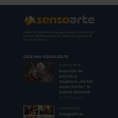
FUNDATIA FILDAS ART
Nr inreg registrul special: 4 PJ/ 29.01.2013
Cod fiscal: 9164384
Sediu social: Str. Delfinului, Nr. 6, parter Bl. 42,
Sc. 4, Ap. 197, Sector 2
CELE MAI VIZUALIZATE
CLIPA DE ARTA
Expoziția de
pictură și
sculptură „Sărbăt
oarea florilor” la
Galeria Romană
62.732 vizualizari
CLIPA DE ARTA
Fotografii de