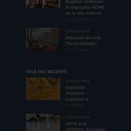
Bogdan Gîrbovan
în expoziția HOME
de la Vila Catena
16.212 vizualizari
CLIPA DE ARTA
Albumul de artă
“Paris Pallady”
6.597 vizualizari
CELE MAI RECENTE
CLIPA DE ARTA
Expoziția
Alchimie –
capitolul II
07/08/2026
CLIPA DE ARTA
ARTS and
ARTISTS. Floriama