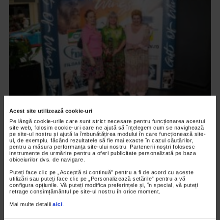
ARTELE SPECTACOLULUI
Acest site utilizează cookie-uri
Pe lângă cookie-urile care sunt strict necesare pentru funcționarea acestui
PREMIERA FILMULUI DARUL ARIPILOR
site web, folosim cookie-uri care ne ajută să înțelegem cum se navighează
pe site-ul nostru și ajută la îmbunătățirea modului în care funcționează site-
12.601 vizualizari
ul, de exemplu, făcând rezultatele să fie mai exacte în cazul căutărilor,
pentru a măsura performanța site-ului nostru. Partenerii noștri folosesc
instrumente de urmărire pentru a oferi publicitate personalizată pe baza
obiceiurilor dvs. de navigare.
VIDEO
Puteți face clic pe „Acceptă si continuă” pentru a fi de acord cu aceste
utilizări sau puteți face clic pe „Personalizează setările” pentru a vă
configura opțiunile. Vă puteți modifica preferințele și, în special, vă puteți
retrage consimțământul pe site-ul nostru în orice moment.
Mai multe detalii
aici
.