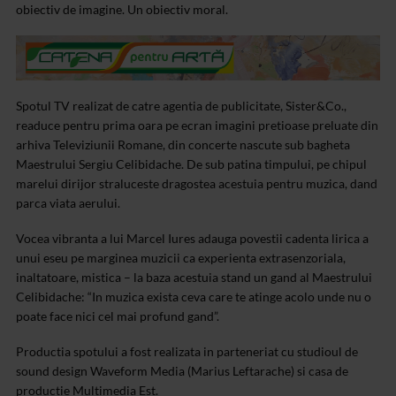
obiectiv de imagine. Un obiectiv moral.
Spotul TV realizat de catre agentia de publicitate, Sister&Co.,
readuce pentru prima oara pe ecran imagini pretioase preluate din
arhiva
Televiziunii Romane, din concerte nascute sub bagheta
Maestrului Sergiu
Celibidache. De sub patina timpului, pe chipul
marelui dirijor
straluceste dragostea acestuia pentru muzica, dand
parca viata aerului.
Vocea vibranta a lui Marcel Iures adauga povestii cadenta lirica a
unui
eseu pe marginea muzicii ca experienta extrasenzoriala,
inaltatoare, mistica – la baza acestuia stand un gand al
Maestrului
Celibidache: “In muzica exista ceva care te atinge acolo unde
nu o
poate face nici cel mai profund gand”.
Productia spotului a fost realizata in parteneriat cu studioul de
sound
design Waveform Media (Marius Leftarache) si casa de
productie
Multimedia Est.