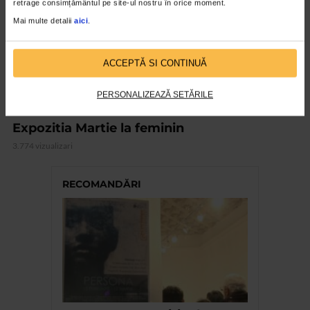
retrage consimțământul pe site-ul nostru în orice moment.
Mai multe detalii
aici
.
ACCEPTĂ SI CONTINUĂ
PERSONALIZEAZĂ SETĂRILE
ARTELE SPECTACOLULUI
Expozitia Martie la feminin
3.774 vizualizari
RECOMANDĂRI