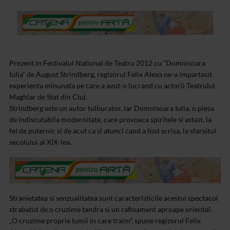
Prezent in Festivalul National de Teatru 2012 cu “Domnisoara
Iulia” de August Strindberg, regizorul Felix Alexa ne-a impartasit
experienta minunata pe care a avut-o lucrand cu actorii Teatrului
Maghiar de Stat din Cluj.
Strindberg este un autor tulburator, iar Domnisoara Iulia, o piesa
de indiscutabila modernitate, care provoaca spiritele si astazi, la
fel de puternic si de acut ca si atunci cand a fost scrisa, la sfarsitul
secolului al XIX-lea.
Stranietatea si senzualitatea sunt caracteristicile acestui spectacol
strabatut de o cruzime tandra si un rafinament aproape oriental.
„O cruzime proprie lumii in care traim”, spune regizorul Felix