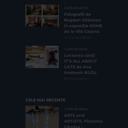
CLIPA DE ARTA
Fotografii de
Bogdan Gîrbovan
în expoziția HOME
de la Vila Catena
16.210 vizualizari
CLIPA DE ARTA
Lansarea cărții
IT’S ALL ABOUT
CATS de Ana
Andronic BUZU
8.034 vizualizari
CELE MAI RECENTE
CLIPA DE ARTA
ARTS and
ARTISTS. Floriama
Cândea –