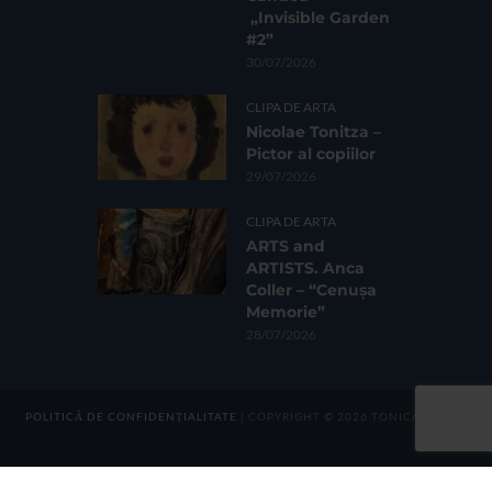
„Invisible Garden
#2”
30/07/2026
CLIPA DE ARTA
Nicolae Tonitza –
Pictor al copiilor
29/07/2026
CLIPA DE ARTA
ARTS and
ARTISTS. Anca
Coller – “Cenușa
Memorie”
28/07/2026
POLITICĂ DE CONFIDENȚIALITATE
| COPYRIGHT © 2026 TONICA GROUP