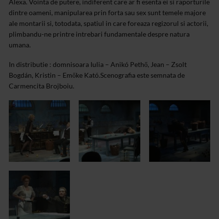
Alexa. Vointa de putere, indiferent care ar fi esenta ei si raporturile
dintre oameni, manipularea prin forta sau sex sunt temele majore
ale montarii si, totodata, spatiul in care foreaza regizorul si actorii,
plimbandu-ne printre intrebari fundamentale despre natura
umana.
In distributie : domnisoara Iulia – Anikó Pethő, Jean – Zsolt
Bogdán,
Kristin – Emőke Kató.
Scenografia este semnata de
Carmencita Brojboiu.