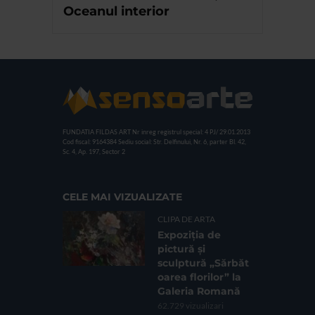
Oceanul interior
FUNDATIA FILDAS ART
Nr inreg registrul special: 4 PJ/ 29.01.2013
Cod fiscal: 9164384
Sediu social: Str. Delfinului, Nr. 6, parter Bl. 42,
Sc. 4, Ap. 197, Sector 2
CELE MAI VIZUALIZATE
CLIPA DE ARTA
Expoziția de
pictură și
sculptură „Sărbăt
oarea florilor” la
Galeria Romană
62.729 vizualizari