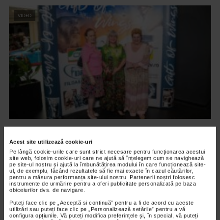
VIDEO
ARTELE SPECTACOLULUI
PREMIERA FILMULUI DARUL ARIPILOR
Acest site utilizează cookie-uri
Pe lângă cookie-urile care sunt strict necesare pentru funcționarea acestui
12.598 vizualizari
site web, folosim cookie-uri care ne ajută să înțelegem cum se navighează
pe site-ul nostru și ajută la îmbunătățirea modului în care funcționează site-
ul, de exemplu, făcând rezultatele să fie mai exacte în cazul căutărilor,
pentru a măsura performanța site-ului nostru. Partenerii noștri folosesc
VIDEO
instrumente de urmărire pentru a oferi publicitate personalizată pe baza
obiceiurilor dvs. de navigare.
Puteți face clic pe „Acceptă si continuă” pentru a fi de acord cu aceste
utilizări sau puteți face clic pe „Personalizează setările” pentru a vă
configura opțiunile. Vă puteți modifica preferințele și, în special, vă puteți