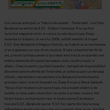
Cei care au anticipat ca "fabrica de sunete" - Tonbruket - a lui Dan
Berglund va aminti de E.S.T. - Esbjorn Svensson Trio, au fost
surprinsi negasind nimic in comun la cele doua trupe. Dupa
moartea lui Esbjorn, in vara lui 2008, ceilalti membri ai trupei
E.S.T.- Dan Berglund si Magnus Ostrom, au trebuit sa se reorienteze
si sa-si gaseasca un nou drum muzical. Si iata ca basistul de 46 de
ani, a reusit sa treaca peste si sa creeze anul trecut un quartet care
imbina elemente din jazzul european, rock, country music si
altele... Ceea ce pentru puritanii jazzului , intrigati de imprevizibilul
dioramei sonore oferite de Tonbruket, ar putea sa para un derapaj
stilistic, reprezinta o reconectare a lui Berglund la entuziasmul
primelor iubiri, la eroii tineretii lui, Deep Purple si Black Sabbath.
“Noua chiar ne place cum suna trupa, mica noastra fabrica de
sunete, cu doar patru muncitori ce cauta si produc muzica. Noi
facem tonuri ce impreuna cresc in muzica buna.’
Cat despre
trecutul E.S.T., Berglund spune: ‘E.S.T. fscr parte din istoria mea;
influenteaza muzica pe care o fac si o compun chiar acum. Am fost