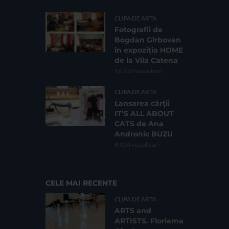
CLIPA DE ARTA
Fotografii de
Bogdan Gîrbovan
în expoziția HOME
de la Vila Catena
16.210 vizualizari
CLIPA DE ARTA
Lansarea cărții
IT’S ALL ABOUT
CATS de Ana
Andronic BUZU
8.034 vizualizari
CELE MAI RECENTE
CLIPA DE ARTA
ARTS and
ARTISTS. Floriama