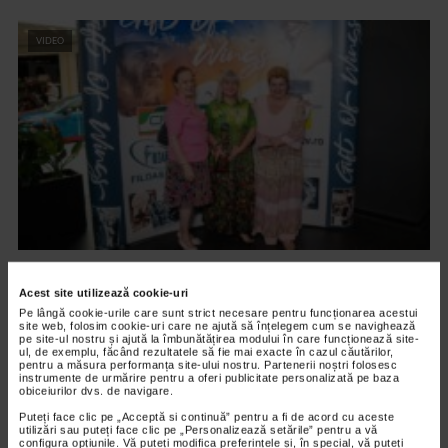
VIDEO
ARTELE SPECTACOLULUI
Acest site utilizează cookie-uri
PREMIERA FILMULUI DARUL ARIPILOR
Pe lângă cookie-urile care sunt strict necesare pentru funcționarea acestui
12.598 vizualizari
site web, folosim cookie-uri care ne ajută să înțelegem cum se navighează
pe site-ul nostru și ajută la îmbunătățirea modului în care funcționează site-
ul, de exemplu, făcând rezultatele să fie mai exacte în cazul căutărilor,
pentru a măsura performanța site-ului nostru. Partenerii noștri folosesc
instrumente de urmărire pentru a oferi publicitate personalizată pe baza
VIDEO
obiceiurilor dvs. de navigare.
Puteți face clic pe „Acceptă si continuă” pentru a fi de acord cu aceste
utilizări sau puteți face clic pe „Personalizează setările” pentru a vă
configura opțiunile. Vă puteți modifica preferințele și, în special, vă puteți