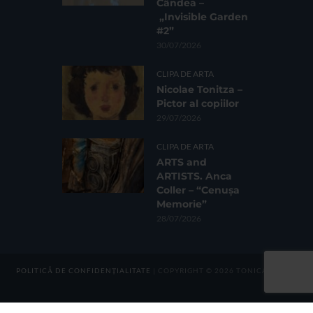
Cândea –
„Invisible Garden
#2”
30/07/2026
CLIPA DE ARTA
Nicolae Tonitza –
Pictor al copiilor
29/07/2026
CLIPA DE ARTA
ARTS and
ARTISTS. Anca
Coller – “Cenușa
Memorie”
28/07/2026
POLITICĂ DE CONFIDENȚIALITATE
| COPYRIGHT © 2026 TONICA GROUP