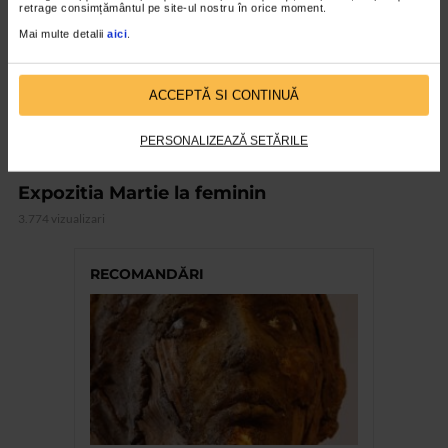
retrage consimțământul pe site-ul nostru în orice moment.
Mai multe detalii
aici
.
ACCEPTĂ SI CONTINUĂ
PERSONALIZEAZĂ SETĂRILE
ARTELE SPECTACOLULUI
Expozitia Martie la feminin
3.774 vizualizari
RECOMANDĂRI