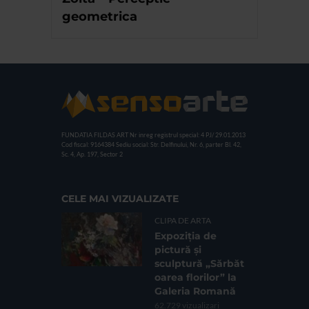
geometrica
FUNDATIA FILDAS ART
Nr inreg registrul special: 4 PJ/ 29.01.2013
Cod fiscal: 9164384
Sediu social: Str. Delfinului, Nr. 6, parter Bl. 42,
Sc. 4, Ap. 197, Sector 2
CELE MAI VIZUALIZATE
CLIPA DE ARTA
Expoziția de
pictură și
sculptură „Sărbăt
oarea florilor” la
Galeria Romană
62.729 vizualizari