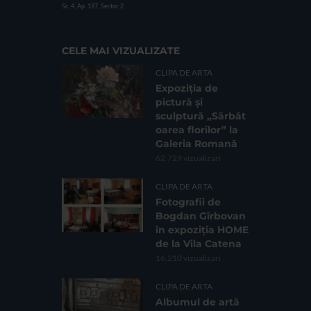
Sc. 4, Ap. 197, Sector 2
CELE MAI VIZUALIZATE
CLIPA DE ARTA
Expoziția de
pictură și
sculptură „Sărbăt
oarea florilor” la
Galeria Romană
62.729 vizualizari
CLIPA DE ARTA
Fotografii de
Bogdan Gîrbovan
în expoziția HOME
de la Vila Catena
16.210 vizualizari
CLIPA DE ARTA
Albumul de artă