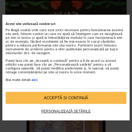
VIDEO
Acest site utilizează cookie-uri
Pe lângă cookie-urile care sunt strict necesare pentru funcționarea acestui
site web, folosim cookie-uri care ne ajută să înțelegem cum se navighează
pe site-ul nostru și ajută la îmbunătățirea modului în care funcționează site-
ul, de exemplu, făcând rezultatele să fie mai exacte în cazul căutărilor,
pentru a măsura performanța site-ului nostru. Partenerii noștri folosesc
instrumente de urmărire pentru a oferi publicitate personalizată pe baza
obiceiurilor dvs. de navigare.
Puteți face clic pe „Acceptă si continuă” pentru a fi de acord cu aceste
utilizări sau puteți face clic pe „Personalizează setările” pentru a vă
configura opțiunile. Vă puteți modifica preferințele și, în special, vă puteți
retrage consimțământul pe site-ul nostru în orice moment.
ARTELE SPECTACOLULUI
Mai multe detalii
aici
.
Expozitia Martie la feminin
3.777 vizualizari
ACCEPTĂ SI CONTINUĂ
RECOMANDĂRI
PERSONALIZEAZĂ SETĂRILE