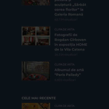
sculptură „Sărbăt
oarea florilor” la
Galeria Romană
62.734 vizualizari
CLIPA DE ARTA
Fotografii de
Bogdan Gîrbovan
în expoziția HOME
de la Vila Catena
16.216 vizualizari
CLIPA DE ARTA
Albumul de artă
“Paris Pallady”
6.601 vizualizari
CELE MAI RECENTE
CLIPA DE ARTA