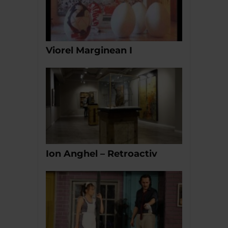
Viorel Marginean I
Ion Anghel – Retroactiv