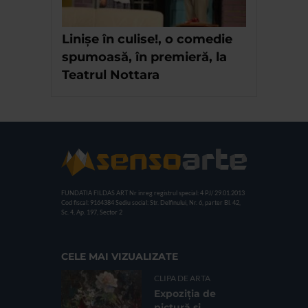
Linișe în culise!, o comedie
spumoasă, în premieră, la
Teatrul Nottara
FUNDATIA FILDAS ART
Nr inreg registrul special: 4 PJ/ 29.01.2013
Cod fiscal: 9164384
Sediu social: Str. Delfinului, Nr. 6, parter Bl. 42,
Sc. 4, Ap. 197, Sector 2
CELE MAI VIZUALIZATE
CLIPA DE ARTA
Expoziția de
pictură și