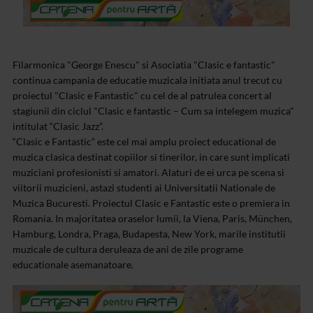
Filarmonica "George Enescu" si Asociatia "Clasic e fantastic"
continua campania de educatie muzicala initiata anul trecut cu
proiectul "Clasic e Fantastic" cu cel de al patrulea concert al
stagiunii din ciclul "Clasic e fantastic – Cum sa intelegem muzica"
intitulat “Clasic Jazz”.
“Clasic e Fantastic” este cel mai amplu proiect educational de
muzica clasica destinat copiilor si tinerilor, in care sunt implicati
muziciani profesionisti si amatori. Alaturi de ei urca pe scena si
viitorii muzicieni, astazi studenti ai Universitatii Nationale de
Muzica Bucuresti. Proiectul Clasic e Fantastic este o premiera in
Romania. In majoritatea oraselor lumii, la Viena, Paris, München,
Hamburg, Londra, Praga, Budapesta, New York, marile institutii
muzicale de cultura deruleaza de ani de zile programe
educationale asemanatoare.