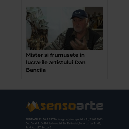
Mister si frumusete in
lucrarile artistului Dan
Bancila
FUNDATIA FILDAS ART
Nr inreg registrul special: 4 PJ/ 29.01.2013
Cod fiscal: 9164384
Sediu social: Str. Delfinului, Nr. 6, parter Bl. 42,
Sc. 4, Ap. 197, Sector 2