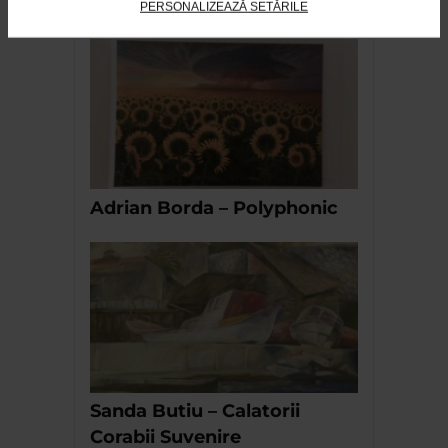
PERSONALIZEAZĂ SETĂRILE
RECOMANDĂRI
Adrian Borda – Polyphonic
Sanda Butiu – Calatorii
Corabii Suvenire