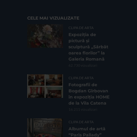
CELE MAI VIZUALIZATE
CLIPA DE ARTA
Expoziția de
pictură și
sculptură „Sărbăt
oarea florilor” la
Galeria Romană
62.730 vizualizari
CLIPA DE ARTA
Fotografii de
Bogdan Gîrbovan
în expoziția HOME
de la Vila Catena
16.211 vizualizari
CLIPA DE ARTA
Albumul de artă
“Paris Pallady”