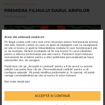
ARTELE SPECTACOLULUI
PREMIERA FILMULUI DARUL ARIPILOR
12.599 vizualizari
VIDEO
Acest site utilizează cookie-uri
Pe lângă cookie-urile care sunt strict necesare pentru funcționarea acestui
site web, folosim cookie-uri care ne ajută să înțelegem cum se navighează
pe site-ul nostru și ajută la îmbunătățirea modului în care funcționează site-
ul, de exemplu, făcând rezultatele să fie mai exacte în cazul căutărilor,
pentru a măsura performanța site-ului nostru. Partenerii noștri folosesc
instrumente de urmărire pentru a oferi publicitate personalizată pe baza
obiceiurilor dvs. de navigare.
Puteți face clic pe „Acceptă si continuă” pentru a fi de acord cu aceste
utilizări sau puteți face clic pe „Personalizează setările” pentru a vă
configura opțiunile. Vă puteți modifica preferințele și, în special, vă puteți
retrage consimțământul pe site-ul nostru în orice moment.
Mai multe detalii
aici
.
ARTELE SPECTACOLULUI
Expozitia Martie la feminin
ACCEPTĂ SI CONTINUĂ
3.775 vizualizari