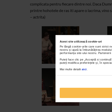
complicata pentru fiecare dintre noi. Daca Dumne
printre hohotele de ras iti apare o lacrima, vi
– actrita)
Acest site utilizează cookie-uri
Pe lângă cookie-urile care sunt strict 
nostru și ajută la îmbunătățirea modului
performanța site-ului nostru. Partenerii
Puteți face clic pe „Acceptă si continuă”
puteți modifica preferințele și, în spec
Mai multe detalii
aici
.