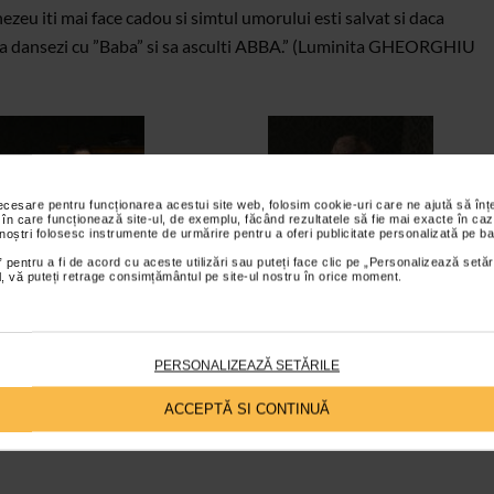
zeu iti mai face cadou si simtul umorului esti salvat si daca
no sa dansezi cu ”Baba” si sa asculti ABBA.” (Luminita GHEORGHIU
necesare pentru funcționarea acestui site web, folosim cookie-uri care ne ajută să î
 în care funcționează site-ul, de exemplu, făcând rezultatele să fie mai exacte în caz
 noștri folosesc instrumente de urmărire pentru a oferi publicitate personalizată pe ba
 pentru a fi de acord cu aceste utilizări sau puteți face clic pe „Personalizează setăr
ial, vă puteți retrage consimțământul pe site-ul nostru în orice moment.
PERSONALIZEAZĂ SETĂRILE
ACCEPTĂ SI CONTINUĂ