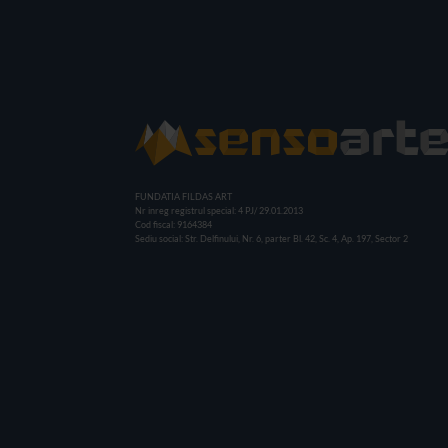
FUNDATIA FILDAS ART
Nr inreg registrul special: 4 PJ/ 29.01.2013
Cod fiscal: 9164384
Sediu social: Str. Delfinului, Nr. 6, parter Bl. 42, Sc. 4, Ap. 197, Sector 2