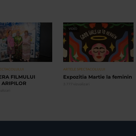
VIDEO
PECTACOLULUI
ARTELE SPECTACOLULUI
ERA FILMULUI
Expozitia Martie la feminin
 ARIPILOR
3.777 vizualizari
alizari