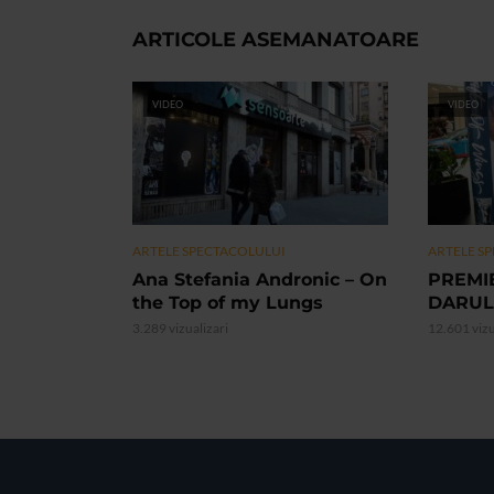
ARTICOLE ASEMANATOARE
VIDEO
VIDEO
ARTELE SPECTACOLULUI
ARTELE S
Ana Stefania Andronic – On
PREMI
the Top of my Lungs
DARUL
3.289 vizualizari
12.601 vizu