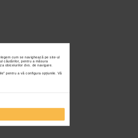
nțelegem cum se navighează pe site-ul
ul căutărilor, pentru a măsura
za obiceiurilor dvs. de navigare.
ile” pentru a vă configura opțiunile. Vă