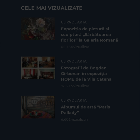
CELE MAI VIZUALIZATE
CLIPA DE ARTA
Expoziția de pictură și
sculptură „Sărbătoarea
florilor” la Galeria Romană
62.734 vizualizari
CLIPA DE ARTA
Fotografii de Bogdan
Gîrbovan în expoziția
HOME de la Vila Catena
16.216 vizualizari
CLIPA DE ARTA
Albumul de artă “Paris
Pallady”
6.601 vizualizari