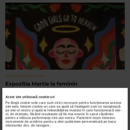
VIDEO
ARTELE SPECTACOLULUI
Expozitia Martie la feminin
3.775 vizualizari
Acest site utilizează cookie-uri
Pe lângă cookie-urile care sunt strict necesare pentru funcționarea acestui
site web, folosim cookie-uri care ne ajută să înțelegem cum se navighează
RECOMANDĂRI
pe site-ul nostru și ajută la îmbunătățirea modului în care funcționează site-
ul, de exemplu, făcând rezultatele să fie mai exacte în cazul căutărilor,
pentru a măsura performanța site-ului nostru. Partenerii noștri folosesc
instrumente de urmărire pentru a oferi publicitate personalizată pe baza
obiceiurilor dvs. de navigare.