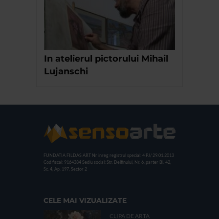
In atelierul pictorului Mihail
Lujanschi
FUNDATIA FILDAS ART
Nr inreg registrul special: 4 PJ/ 29.01.2013
Cod fiscal: 9164384
Sediu social: Str. Delfinului, Nr. 6, parter Bl. 42,
Sc. 4, Ap. 197, Sector 2
CELE MAI VIZUALIZATE
CLIPA DE ARTA