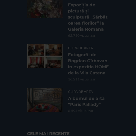
Expoziția de
pictură și
sculptură „Sărbăt
oarea florilor” la
Galeria Romană
62.730 vizualizari
CLIPA DE ARTA
Fotografii de
Bogdan Gîrbovan
în expoziția HOME
de la Vila Catena
16.211 vizualizari
CLIPA DE ARTA
Albumul de artă
“Paris Pallady”
6.594 vizualizari
CELE MAI RECENTE