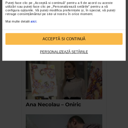
Puteți face clic pe „Acceptă si continuă” pentru a fi de acord cu aceste
utilizări sau puteți face clic pe „Personalizează setările” pentru a vă
configura opțiunile. Vă puteți modifica preferințele și, în special, vă puteți
retrage consimțământul pe site-ul nostru în orice moment.
Mai multe detalii
aici
.
Abilitatea esemplastica a
imaginatiei de Dan Raul
ACCEPTĂ SI CONTINUĂ
Pintea
PERSONALIZEAZĂ SETĂRILE
Ana Necolau – Oniric