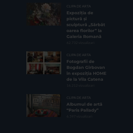
CLIPA DE ARTA
Expoziția de
pictură și
sculptură „Sărbăt
oarea florilor” la
Galeria Romană
62.732 vizualizari
CLIPA DE ARTA
Fotografii de
Bogdan Gîrbovan
în expoziția HOME
de la Vila Catena
16.212 vizualizari
CLIPA DE ARTA
Albumul de artă
“Paris Pallady”
6.597 vizualizari