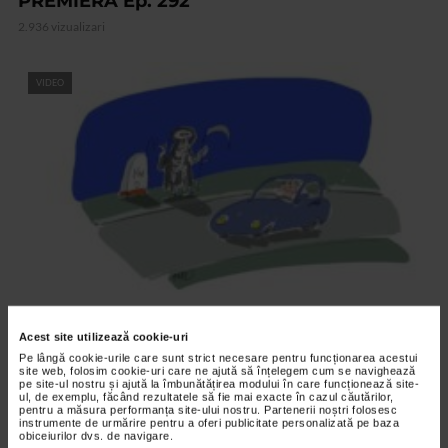
PREMIERA Ep. 292
2.936 vizualizari
VIDEO
ANDONEVRALGIC
Acest site utilizează cookie-uri
AUTOSTOP Ep. 291
Pe lângă cookie-urile care sunt strict necesare pentru funcționarea acestui
2.879 vizualizari
site web, folosim cookie-uri care ne ajută să înțelegem cum se navighează
pe site-ul nostru și ajută la îmbunătățirea modului în care funcționează site-
ul, de exemplu, făcând rezultatele să fie mai exacte în cazul căutărilor,
pentru a măsura performanța site-ului nostru. Partenerii noștri folosesc
RECOMANDĂRI
instrumente de urmărire pentru a oferi publicitate personalizată pe baza
obiceiurilor dvs. de navigare.