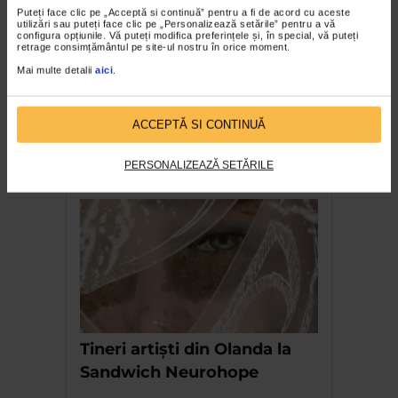
Puteți face clic pe „Acceptă si continuă” pentru a fi de acord cu aceste
utilizări sau puteți face clic pe „Personalizează setările” pentru a vă
configura opțiunile. Vă puteți modifica preferințele și, în special, vă puteți
retrage consimțământul pe site-ul nostru în orice moment.
Mai multe detalii
aici
.
ACCEPTĂ SI CONTINUĂ
VEDERE deASUPRA LUMII
PERSONALIZEAZĂ SETĂRILE
de Gabriel Manolescu
Tineri artiști din Olanda la
Sandwich Neurohope