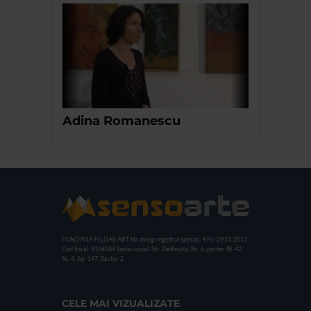
Adina Romanescu
FUNDATIA FILDAS ART
Nr inreg registrul special: 4 PJ/ 29.01.2013
Cod fiscal: 9164384
Sediu social: Str. Delfinului, Nr. 6, parter Bl. 42,
Sc. 4, Ap. 197, Sector 2
CELE MAI VIZUALIZATE