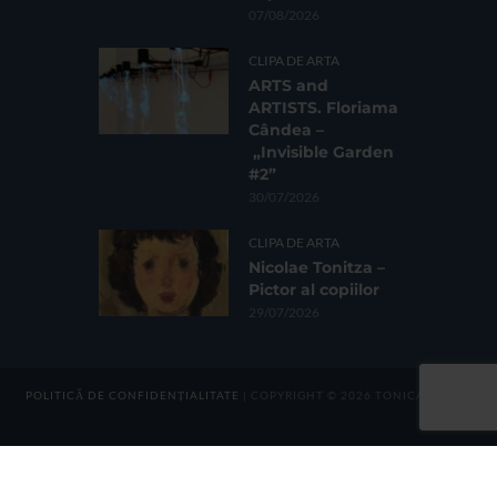
07/08/2026
CLIPA DE ARTA
ARTS and
ARTISTS. Floriama
Cândea –
„Invisible Garden
#2”
30/07/2026
CLIPA DE ARTA
Nicolae Tonitza –
Pictor al copiilor
29/07/2026
POLITICĂ DE CONFIDENȚIALITATE
| COPYRIGHT © 2026 TONICA GROUP