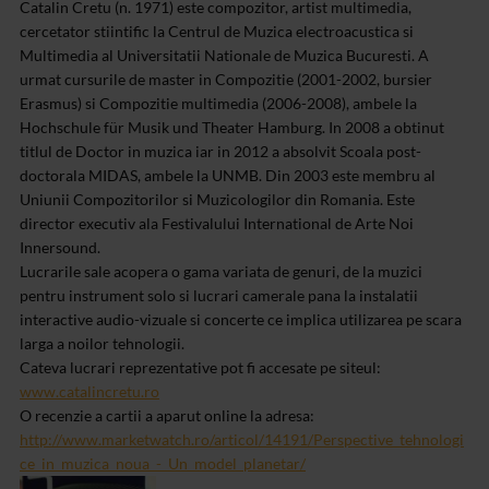
Catalin Cretu (n. 1971) este compozitor, artist multimedia,
cercetator stiintific la Centrul de Muzica electroacustica si
Multimedia al Universitatii Nationale de Muzica Bucuresti. A
urmat cursurile de master in Compozitie (2001-2002, bursier
Erasmus) si Compozitie multimedia (2006-2008), ambele la
Hochschule für Musik und Theater Hamburg. In 2008 a obtinut
titlul de Doctor in muzica iar in 2012 a absolvit Scoala post-
doctorala MIDAS, ambele la UNMB. Din 2003 este membru al
Uniunii Compozitorilor si Muzicologilor din Romania. Este
director executiv ala Festivalului International de Arte Noi
Innersound.
Lucrarile sale acopera o gama variata de genuri, de la muzici
pentru instrument solo si lucrari camerale pana la instalatii
interactive audio-vizuale si concerte ce implica utilizarea pe scara
larga a noilor tehnologii.
Cateva lucrari reprezentative pot fi accesate pe siteul:
www.catalincretu.ro
O recenzie a cartii a aparut online la adresa:
http://www.marketwatch.ro/articol/14191/Perspective_tehnologi
ce_in_muzica_noua_-_Un_model_planetar/