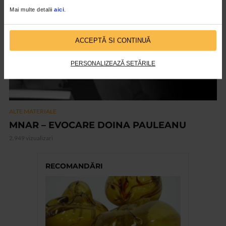
Mai multe detalii
aici
.
ACCEPTĂ SI CONTINUĂ
PERSONALIZEAZĂ SETĂRILE
ALTE MATERIALE
MNAR – EVOCARE DOINA PAULEANU
2.949 vizualizari
RECOMANDĂRI