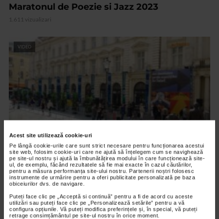
Maratonul de Poezie si Jazz 2023
1.611 vizualizari
VIDEO
Acest site utilizează cookie-uri
Pe lângă cookie-urile care sunt strict necesare pentru funcționarea acestui
site web, folosim cookie-uri care ne ajută să înțelegem cum se navighează
pe site-ul nostru și ajută la îmbunătățirea modului în care funcționează site-
ALTE MATERIALE
ul, de exemplu, făcând rezultatele să fie mai exacte în cazul căutărilor,
pentru a măsura performanța site-ului nostru. Partenerii noștri folosesc
Art Safari 2021 – editia a VIII a
instrumente de urmărire pentru a oferi publicitate personalizată pe baza
obiceiurilor dvs. de navigare.
2.844 vizualizari
Puteți face clic pe „Acceptă si continuă” pentru a fi de acord cu aceste
utilizări sau puteți face clic pe „Personalizează setările” pentru a vă
configura opțiunile. Vă puteți modifica preferințele și, în special, vă puteți
VIDEO
retrage consimțământul pe site-ul nostru în orice moment.