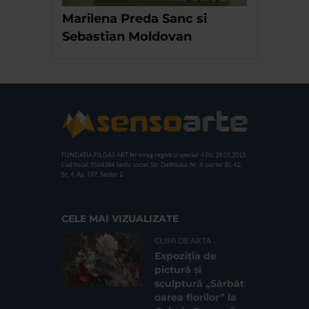
Marilena Preda Sanc si
Sebastian Moldovan
FUNDATIA FILDAS ART
Nr inreg registrul special: 4 PJ/ 29.01.2013
Cod fiscal: 9164384
Sediu social: Str. Delfinului, Nr. 6, parter Bl. 42,
Sc. 4, Ap. 197, Sector 2
CELE MAI VIZUALIZATE
CLIPA DE ARTA
Expoziția de
pictură și
sculptură „Sărbăt
oarea florilor” la