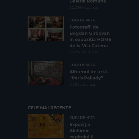
Galeria Romană
62.734 vizualizari
CLIPA DE ARTA
Fotografii de
Bogdan Gîrbovan
în expoziția HOME
de la Vila Catena
16.216 vizualizari
CLIPA DE ARTA
Albumul de artă
“Paris Pallady”
6.601 vizualizari
CELE MAI RECENTE
CLIPA DE ARTA
Expoziția
Alchimie –
capitolul II