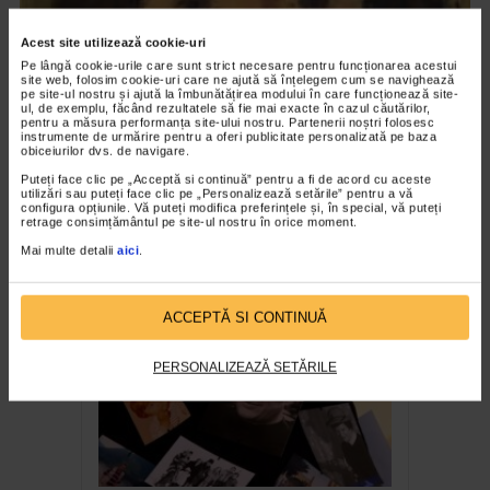
Acest site utilizează cookie-uri
Pe lângă cookie-urile care sunt strict necesare pentru funcționarea acestui
site web, folosim cookie-uri care ne ajută să înțelegem cum se navighează
pe site-ul nostru și ajută la îmbunătățirea modului în care funcționează site-
ul, de exemplu, făcând rezultatele să fie mai exacte în cazul căutărilor,
pentru a măsura performanța site-ului nostru. Partenerii noștri folosesc
instrumente de urmărire pentru a oferi publicitate personalizată pe baza
obiceiurilor dvs. de navigare.
Puteți face clic pe „Acceptă si continuă” pentru a fi de acord cu aceste
CLIPA DE ARTA
utilizări sau puteți face clic pe „Personalizează setările” pentru a vă
Nicolae Tonitza – Pictor al copiilor
configura opțiunile. Vă puteți modifica preferințele și, în special, vă puteți
retrage consimțământul pe site-ul nostru în orice moment.
161 vizualizari
Mai multe detalii
aici
.
RECOMANDĂRI
ACCEPTĂ SI CONTINUĂ
PERSONALIZEAZĂ SETĂRILE