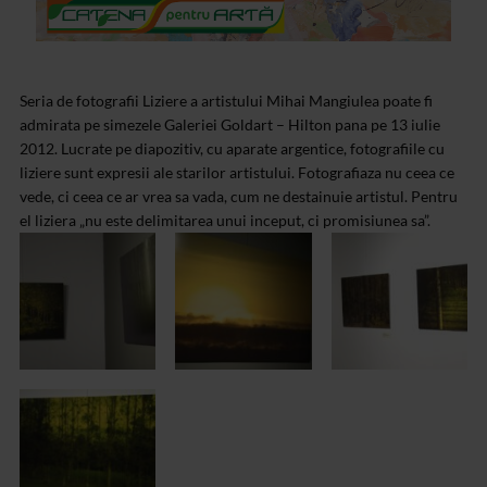
Seria de fotografii Liziere a artistului Mihai Mangiulea poate fi
admirata pe simezele Galeriei Goldart – Hilton pana pe 13 iulie
2012. Lucrate pe diapozitiv, cu aparate argentice, fotografiile cu
liziere sunt expresii ale starilor artistului. Fotografiaza nu ceea ce
vede, ci ceea ce ar vrea sa vada, cum ne destainuie artistul. Pentru
el liziera „nu este delimitarea unui inceput, ci promisiunea sa”.