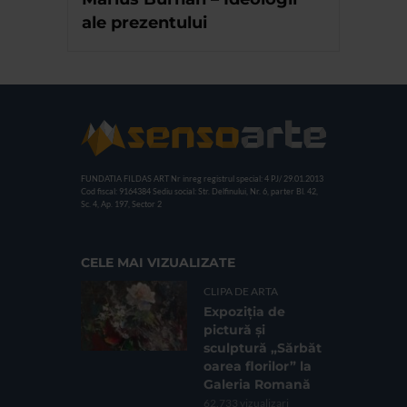
ale prezentului
FUNDATIA FILDAS ART
Nr inreg registrul special: 4 PJ/ 29.01.2013
Cod fiscal: 9164384
Sediu social: Str. Delfinului, Nr. 6, parter Bl. 42,
Sc. 4, Ap. 197, Sector 2
CELE MAI VIZUALIZATE
CLIPA DE ARTA
Expoziția de
pictură și
sculptură „Sărbăt
oarea florilor” la
Galeria Romană
62.733 vizualizari