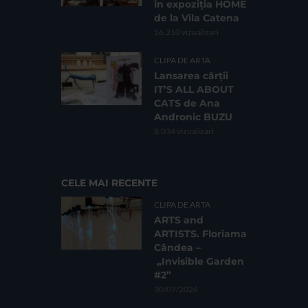
în expoziția HOME
de la Vila Catena
16.210 vizualizari
CLIPA DE ARTA
Lansarea cărții
IT’S ALL ABOUT
CATS de Ana
Andronic BUZU
8.034 vizualizari
CELE MAI RECENTE
CLIPA DE ARTA
ARTS and
ARTISTS. Floriama
Cândea –
„Invisible Garden
#2”
30/07/2026