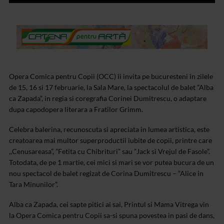
Opera Comica pentru Copii (OCC) ii invita pe bucuresteni in zilele
de 15, 16 si 17 februarie, la Sala Mare, la spectacolul de balet ”Alba
ca Zapada”, in regia si coregrafia Corinei Dumitrescu, o adaptare
dupa capodopera literara a Fratilor Grimm.
Celebra balerina, recunoscuta si apreciata in lumea artistica, este
creatoarea mai multor superproductii iubite de copii, printre care
,,Cenusareasa”, ”Fetita cu Chibrituri” sau ”Jack si Vrejul de Fasole”.
Totodata, de pe 1 martie, cei mici si mari se vor putea bucura de un
nou spectacol de balet regizat de Corina Dumitrescu – ”Alice in
Tara Minunilor”.
Alba ca Zapada, cei sapte pitici ai sai, Printul si Mama Vitrega vin
la Opera Comica pentru Copii sa-si spuna povestea in pasi de dans,