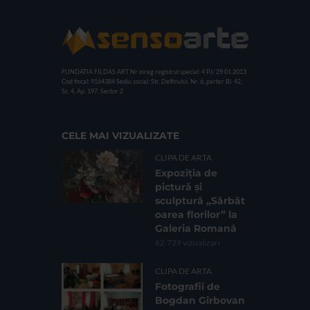
FUNDATIA FILDAS ART
Nr inreg registrul special: 4 PJ/ 29.01.2013
Cod fiscal: 9164384
Sediu social: Str. Delfinului, Nr. 6, parter Bl. 42,
Sc. 4, Ap. 197, Sector 2
CELE MAI VIZUALIZATE
CLIPA DE ARTA
Expoziția de
pictură și
sculptură „Sărbăt
oarea florilor” la
Galeria Romană
62.729 vizualizari
CLIPA DE ARTA
Fotografii de
Bogdan Gîrbovan