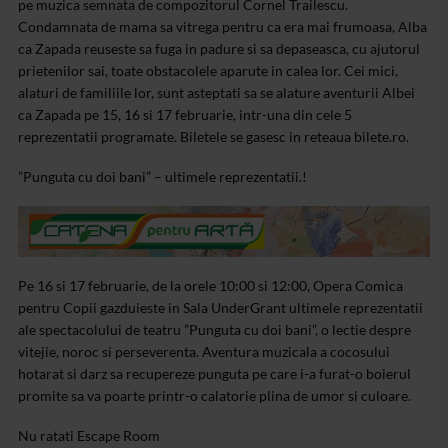
pe muzica semnata de compozitorul Cornel Trailescu.
Condamnata de mama sa vitrega pentru ca era mai frumoasa, Alba
ca Zapada reuseste sa fuga in padure si sa depaseasca, cu ajutorul
prietenilor sai, toate obstacolele aparute in calea lor. Cei mici,
alaturi de familiile lor, sunt asteptati sa se alature aventurii Albei
ca Zapada pe 15, 16 si 17 februarie, intr-una din cele 5
reprezentatii programate. Biletele se gasesc in reteaua bilete.ro.
”Punguta cu doi bani” – ultimele reprezentatii.!
Pe 16 si 17 februarie, de la orele 10:00 si 12:00, Opera Comica
pentru Copii gazduieste in Sala UnderGrant ultimele reprezentatii
ale spectacolului de teatru ”Punguta cu doi bani”, o lectie despre
vitejie, noroc si perseverenta. Aventura muzicala a cocosului
hotarat si darz sa recupereze punguta pe care i-a furat-o boierul
promite sa va poarte printr-o calatorie plina de umor si culoare.
Nu ratati Escape Room