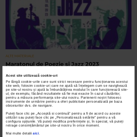
ALTE MATERIALE
Maratonul de Poezie si Jazz 2023
1.610 vizualizari
Acest site utilizează cookie-uri
Pe lângă cookie-urile care sunt strict necesare pentru funcționarea acestui
site web, folosim cookie-uri care ne ajută să înțelegem cum se navighează
VIDEO
pe site-ul nostru și ajută la îmbunătățirea modului în care funcționează site-
ul, de exemplu, făcând rezultatele să fie mai exacte în cazul căutărilor,
pentru a măsura performanța site-ului nostru. Partenerii noștri folosesc
instrumente de urmărire pentru a oferi publicitate personalizată pe baza
obiceiurilor dvs. de navigare.
Puteți face clic pe „Acceptă si continuă” pentru a fi de acord cu aceste
utilizări sau puteți face clic pe „Personalizează setările” pentru a vă
configura opțiunile. Vă puteți modifica preferințele și, în special, vă puteți
retrage consimțământul pe site-ul nostru în orice moment.
Mai multe detalii
aici
.