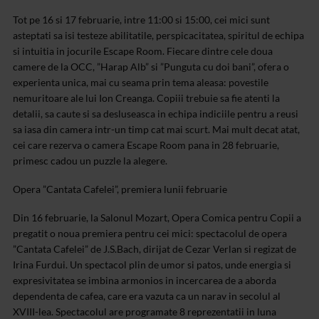
Tot pe 16 si 17 februarie, intre 11:00 si 15:00, cei mici sunt
asteptati sa isi testeze abilitatile, perspicacitatea, spiritul de echipa
si intuitia in jocurile Escape Room. Fiecare dintre cele doua
camere de la OCC, ”Harap Alb” si ”Punguta cu doi bani”, ofera o
experienta unica, mai cu seama prin tema aleasa: povestile
nemuritoare ale lui Ion Creanga. Copiii trebuie sa fie atenti la
detalii, sa caute si sa desluseasca in echipa indiciile pentru a reusi
sa iasa din camera intr-un timp cat mai scurt. Mai mult decat atat,
cei care rezerva o camera Escape Room pana in 28 februarie,
primesc cadou un puzzle la alegere.
Opera ”Cantata Cafelei”, premiera lunii februarie
Din 16 februarie, la Salonul Mozart, Opera Comica pentru Copii a
pregatit o noua premiera pentru cei mici: spectacolul de opera
”Cantata Cafelei” de J.S.Bach, dirijat de Cezar Verlan si regizat de
Irina Furdui. Un spectacol plin de umor si patos, unde energia si
expresivitatea se imbina armonios in incercarea de a aborda
dependenta de cafea, care era vazuta ca un narav in secolul al
XVIII-lea. Spectacolul are programate 8 reprezentatii in luna