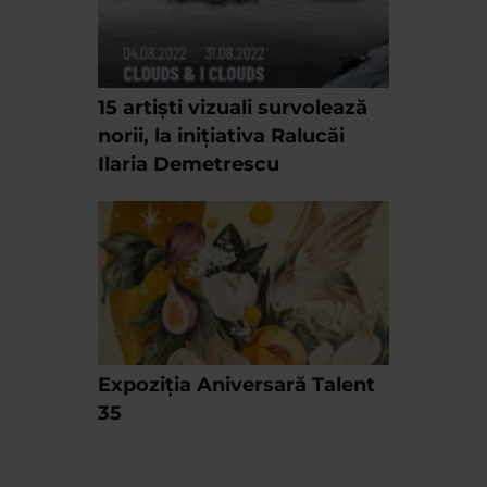
15 artiști vizuali survolează
norii, la inițiativa Ralucăi
Ilaria Demetrescu
Expoziția Aniversară Talent
35