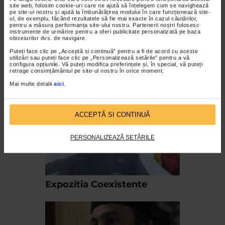
site web, folosim cookie-uri care ne ajută să înțelegem cum se navighează
pe site-ul nostru și ajută la îmbunătățirea modului în care funcționează site-
ul, de exemplu, făcând rezultatele să fie mai exacte în cazul căutărilor,
pentru a măsura performanța site-ului nostru. Partenerii noștri folosesc
instrumente de urmărire pentru a oferi publicitate personalizată pe baza
ALTE MATERIALE
obiceiurilor dvs. de navigare.
MNAR – EVOCARE DOINA PAULEANU
Puteți face clic pe „Acceptă si continuă” pentru a fi de acord cu aceste
utilizări sau puteți face clic pe „Personalizează setările” pentru a vă
2.949 vizualizari
configura opțiunile. Vă puteți modifica preferințele și, în special, vă puteți
retrage consimțământul pe site-ul nostru în orice moment.
Mai multe detalii
aici
.
RECOMANDĂRI
ACCEPTĂ SI CONTINUĂ
PERSONALIZEAZĂ SETĂRILE
Expozitia Coexistente