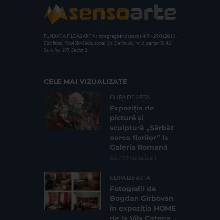
FUNDATIA FILDAS ART
Nr inreg registrul special: 4 PJ/ 29.01.2013
Cod fiscal: 9164384
Sediu social: Str. Delfinului, Nr. 6, parter Bl. 42,
Sc. 4, Ap. 197, Sector 2
CELE MAI VIZUALIZATE
CLIPA DE ARTA
Expoziția de
pictură și
sculptură „Sărbăt
oarea florilor” la
Galeria Romană
62.733 vizualizari
CLIPA DE ARTA
Fotografii de
Bogdan Gîrbovan
în expoziția HOME
de la Vila Catena