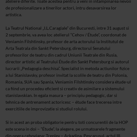
ateliere diferite. Toate acestea pentru a veni in intampinarea nevoii
de profesionalizare a tinerilor actori, intru desavarsirea lor
artistica.
La Teatrul National „I.L.Caragiale” din Bucuresti, intre 31 august si
2 septembrie, va avea loc atelierul ”Cehov / Étude”, coordonat de
Veniamin Filshtinsky, profesor de arta actorului la Institutul de
Arta Teatrala din Sankt Petersburg, directorul Senatului
profesorilor de teatru din cadrul Uniunii Teatrale din Rusia,
director artistic al Teatrului Étude din Sankt Petersburg si autorul
lucrarii „Pedagogia deschisa”. Specialist in metoda actiunilor fizice
a lui Stanislavsky, profesor invitat la scolile de teatru din Polonia,
Romania, SUA sau Spania, Veniamin Filshtinsky considera étude-ul
ca fiind un procedeu eficient si creativ de asimilare a sistemului
stanislavskian. In egala masura – principiu pedagogic, dar si
tehnica de antrenament actoricesc – étude face trecerea intre
exercitiile de improvizatie si studiul rolului.
Si in acest an proba obligatorie pentru toti concurentii de la HOP
este scena in doi – ”Étude”, la alegere, pe urmatoarele fragmente
din opera cehoviana: Treplev – Arkadina, Pescarusul, actul III,