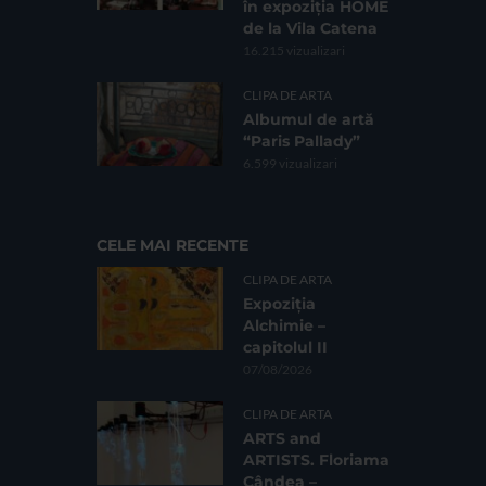
în expoziția HOME
de la Vila Catena
16.215 vizualizari
CLIPA DE ARTA
Albumul de artă
“Paris Pallady”
6.599 vizualizari
CELE MAI RECENTE
CLIPA DE ARTA
Expoziția
Alchimie –
capitolul II
07/08/2026
CLIPA DE ARTA
ARTS and
ARTISTS. Floriama
Cândea –