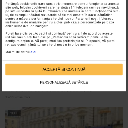
ARTICOLE ASEMANATOARE
Pe lângă cookie-urile care sunt strict necesare pentru funcționarea acestui
site web, folosim cookie-uri care ne ajută să înțelegem cum se navighează
pe site-ul nostru și ajută la îmbunătățirea modului în care funcționează site-
ul, de exemplu, făcând rezultatele să fie mai exacte în cazul căutărilor,
VIDEO
pentru a măsura performanța site-ului nostru. Partenerii noștri folosesc
instrumente de urmărire pentru a oferi publicitate personalizată pe baza
obiceiurilor dvs. de navigare.
Puteți face clic pe „Acceptă si continuă” pentru a fi de acord cu aceste
utilizări sau puteți face clic pe „Personalizează setările” pentru a vă
configura opțiunile. Vă puteți modifica preferințele și, în special, vă puteți
retrage consimțământul pe site-ul nostru în orice moment.
Mai multe detalii
aici
.
ACCEPTĂ SI CONTINUĂ
ALTE MATERIALE
PERSONALIZEAZĂ SETĂRILE
Maratonul de Poezie si Jazz 2023
1.611 vizualizari
VIDEO