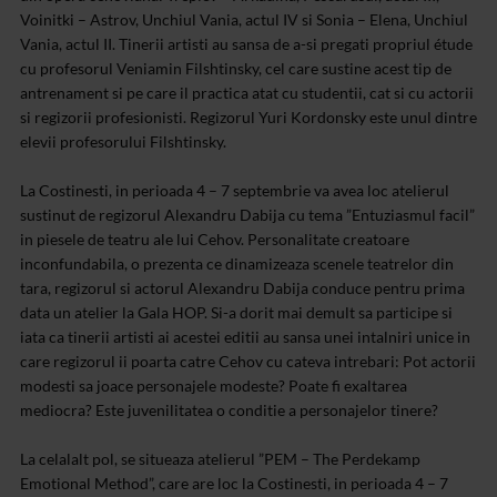
Voinitki – Astrov, Unchiul Vania, actul IV si Sonia – Elena, Unchiul
Vania, actul II. Tinerii artisti au sansa de a-si pregati propriul étude
cu profesorul Veniamin Filshtinsky, cel care sustine acest tip de
antrenament si pe care il practica atat cu studentii, cat si cu actorii
si regizorii profesionisti. Regizorul Yuri Kordonsky este unul dintre
elevii profesorului Filshtinsky.
La Costinesti, in perioada 4 – 7 septembrie va avea loc atelierul
sustinut de regizorul Alexandru Dabija cu tema ”Entuziasmul facil”
in piesele de teatru ale lui Cehov. Personalitate creatoare
inconfundabila, o prezenta ce dinamizeaza scenele teatrelor din
tara, regizorul si actorul Alexandru Dabija conduce pentru prima
data un atelier la Gala HOP. Si-a dorit mai demult sa participe si
iata ca tinerii artisti ai acestei editii au sansa unei intalniri unice in
care regizorul ii poarta catre Cehov cu cateva intrebari: Pot actorii
modesti sa joace personajele modeste? Poate fi exaltarea
mediocra? Este juvenilitatea o conditie a personajelor tinere?
La celalalt pol, se situeaza atelierul ”PEM – The Perdekamp
Emotional Method”, care are loc la Costinesti, in perioada 4 – 7