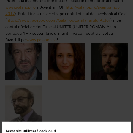
Puteti afla mai multe despre actorii aflati in competitie accesand
www.galahop.ro
si Agentia HOP
http://galahop.ro/agentia-hop-
2017
/. Puteti fi alaturi de ei si pe contul oficial de Facebook al Galei
(
https://www.facebook.com/GalaHopGalaTanaruluiActor
) si pe
contul oficial de YouTube al UNITER (UNITER ROMANIA). In
perioada 4 – 7 septembrie urmariti live competitia si votati
favoritii pe
www.galahop.ro
!
Acest site utilizează cookie-uri