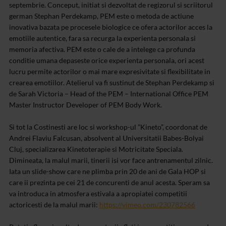
septembrie. Conceput, initiat si dezvoltat de regizorul si scriitorul
german Stephan Perdekamp, PEM este o metoda de actiune
inovativa bazata pe procesele biologice ce ofera actorilor acces la
emotiile autentice, fara sa recurga la experienta personala si
memoria afectiva. PEM este o cale de a intelege ca profunda
conditie umana depaseste orice experienta personala, ori acest
lucru permite actorilor o mai mare expresivitate si flexibilitate in
crearea emotiilor. Atelierul va fi sustinut de Stephan Perdekamp si
de Sarah Victoria – Head of the PEM – International Office PEM
Master Instructor Developer of PEM Body Work.
Si tot la Costinesti are loc si workshop-ul ”Kineto”, coordonat de
Andrei Flaviu Falcusan, absolvent al Universitatii Babes-Bolyai
Cluj, specializarea Kinetoterapie si Motricitate Speciala.
Dimineata, la malul marii, tinerii isi vor face antrenamentul zilnic.
Iata un slide-show care ne plimba prin 20 de ani de Gala HOP si
care ii prezinta pe cei 21 de concurenti de anul acesta. Speram sa
va introduca in atmosfera estivala a apropiatei competitii
actoricesti de la malul marii:
https://vimeo.com/230782566