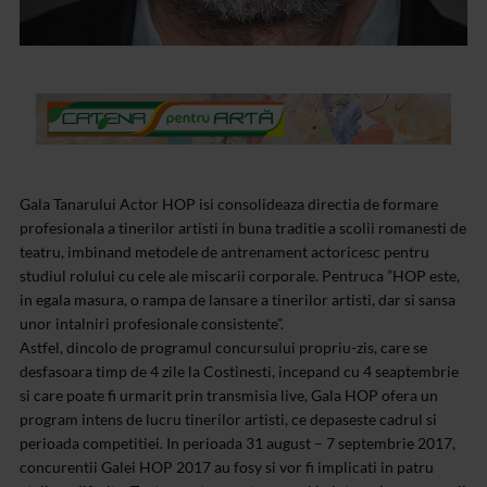
Gala Tanarului Actor HOP isi consolideaza directia de formare
profesionala a tinerilor artisti in buna traditie a scolii romanesti de
teatru, imbinand metodele de antrenament actoricesc pentru
studiul rolului cu cele ale miscarii corporale. Pentruca ”HOP este,
in egala masura, o rampa de lansare a tinerilor artisti, dar si sansa
unor intalniri profesionale consistente”.
Astfel, dincolo de programul concursului propriu-zis, care se
desfasoara timp de 4 zile la Costinesti, incepand cu 4 seaptembrie
si care poate fi urmarit prin transmisia live, Gala HOP ofera un
program intens de lucru tinerilor artisti, ce depaseste cadrul si
perioada competitiei. In perioada 31 august – 7 septembrie 2017,
concurentii Galei HOP 2017 au fosy si vor fi implicati in patru