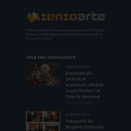
FUNDATIA FILDAS ART
Nr inreg registrul special: 4 PJ/ 29.01.2013
Cod fiscal: 9164384
Sediu social: Str. Delfinului, Nr. 6, parter Bl. 42,
Sc. 4, Ap. 197, Sector 2
CELE MAI VIZUALIZATE
CLIPA DE ARTA
Expoziția de
pictură și
sculptură „Sărbăt
oarea florilor” la
Galeria Romană
62.733 vizualizari
CLIPA DE ARTA
Fotografii de
Bogdan Gîrbovan