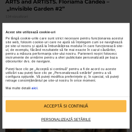
ARTS and ARTISTS. Floriama Cândea –
„Invisible Garden #2”
134 vizualizari
Acest site utilizează cookie-uri
VIDEO
Pe lângă cookie-urile care sunt strict necesare pentru funcționarea acestui
site web, folosim cookie-uri care ne ajută să înțelegem cum se navighează
pe site-ul nostru și ajută la îmbunătățirea modului în care funcționează site-
ul, de exemplu, făcând rezultatele să fie mai exacte în cazul căutărilor,
pentru a măsura performanța site-ului nostru. Partenerii noștri folosesc
instrumente de urmărire pentru a oferi publicitate personalizată pe baza
obiceiurilor dvs. de navigare.
Puteți face clic pe „Acceptă si continuă” pentru a fi de acord cu aceste
utilizări sau puteți face clic pe „Personalizează setările” pentru a vă
configura opțiunile. Vă puteți modifica preferințele și, în special, vă puteți
retrage consimțământul pe site-ul nostru în orice moment.
Mai multe detalii
aici
.
CLIPA DE ARTA
ACCEPTĂ SI CONTINUĂ
Nicolae Tonitza – Pictor al copiilor
150 vizualizari
PERSONALIZEAZĂ SETĂRILE