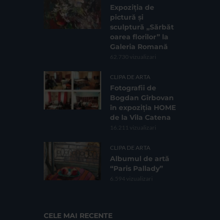
Expoziția de
pictură și
sculptură „Sărbăt
oarea florilor” la
Galeria Romană
62.730 vizualizari
CLIPA DE ARTA
Fotografii de
Bogdan Gîrbovan
în expoziția HOME
de la Vila Catena
16.211 vizualizari
CLIPA DE ARTA
Albumul de artă
“Paris Pallady”
6.594 vizualizari
CELE MAI RECENTE