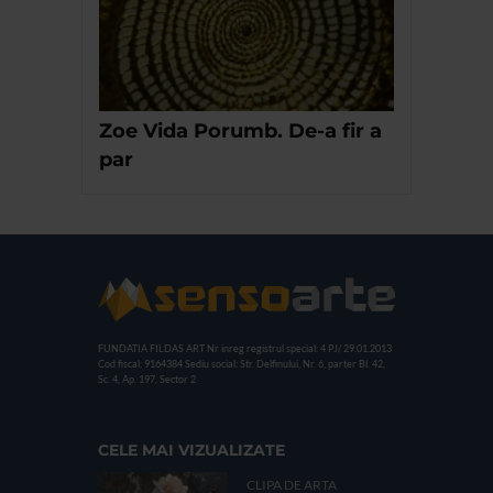
Zoe Vida Porumb. De-a fir a
par
FUNDATIA FILDAS ART
Nr inreg registrul special: 4 PJ/ 29.01.2013
Cod fiscal: 9164384
Sediu social: Str. Delfinului, Nr. 6, parter Bl. 42,
Sc. 4, Ap. 197, Sector 2
CELE MAI VIZUALIZATE
CLIPA DE ARTA