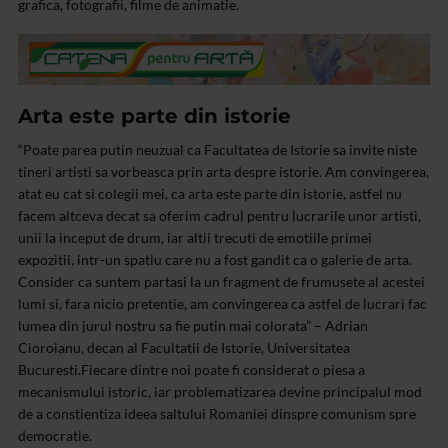
grafica, fotografii, filme de animatie.
Arta este parte din istorie
“Poate parea putin neuzual ca Facultatea de Istorie sa invite niste
tineri artisti sa vorbeasca prin arta despre istorie. Am convingerea,
atat eu cat si colegii mei, ca arta este parte din istorie, astfel nu
facem altceva decat sa oferim cadrul pentru lucrarile unor artisti,
unii la inceput de drum, iar altii trecuti de emotiile primei
expozitii, intr-un spatiu care nu a fost gandit ca o galerie de arta.
Consider ca suntem partasi la un fragment de frumusete al acestei
lumi si, fara nicio pretentie, am convingerea ca astfel de lucrari fac
lumea din jurul nostru sa fie putin mai colorata” – Adrian
Cioroianu, decan al Facultatii de Istorie, Universitatea
Bucuresti.
Fiecare dintre noi poate fi considerat o piesa a
mecanismului istoric, iar problematizarea devine principalul mod
de a constientiza ideea saltului Romaniei dinspre comunism spre
democratie.