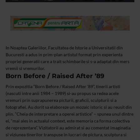
In Noaptea Galeriilor, Facultatea de Istorie a Universitatii din
Bucuresti a adus in prim-plan artistul format prin experienta
propriei generatii care a trait schimbarile si s-a adaptat din mers
vremii si vremurilor.
Born Before / Raised After ’89
Prin expozitia “Born Before / Raised After ’89”, tinerii artisti
(nascuti intre anii 1984 – 1989) si-au propus sa redea acele
vremuri prin suprapunerea picturii, graficii, sculpturii si a
fotografiei. Au dorit sa elaboreze un mozaic istoric si au reusit din
plin. “Cheia de interpretare a operei artistice” – spunea unul dintre
ei, “mai ales in actualul context, este memoria ca forma colectiva
de reprezentare”. Vizitatorii au admirat si au comentat imaginatia
si viziunea tinerilor transpuse in lucrari de pictura, sculptura si