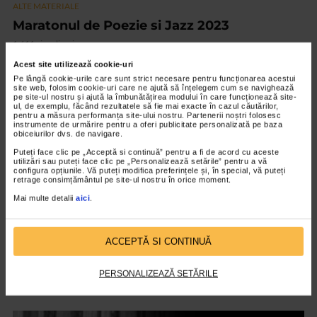
ALTE MATERIALE
Maratonul de Poezie si Jazz 2023
1.611 vizualizari
Acest site utilizează cookie-uri
Pe lângă cookie-urile care sunt strict necesare pentru funcționarea acestui
VIDEO
site web, folosim cookie-uri care ne ajută să înțelegem cum se navighează
pe site-ul nostru și ajută la îmbunătățirea modului în care funcționează site-
ul, de exemplu, făcând rezultatele să fie mai exacte în cazul căutărilor,
pentru a măsura performanța site-ului nostru. Partenerii noștri folosesc
instrumente de urmărire pentru a oferi publicitate personalizată pe baza
obiceiurilor dvs. de navigare.
Puteți face clic pe „Acceptă si continuă” pentru a fi de acord cu aceste
utilizări sau puteți face clic pe „Personalizează setările” pentru a vă
configura opțiunile. Vă puteți modifica preferințele și, în special, vă puteți
retrage consimțământul pe site-ul nostru în orice moment.
Mai multe detalii
aici
.
ACCEPTĂ SI CONTINUĂ
ALTE MATERIALE
Art Safari 2021 – editia a VIII a
PERSONALIZEAZĂ SETĂRILE
2.844 vizualizari