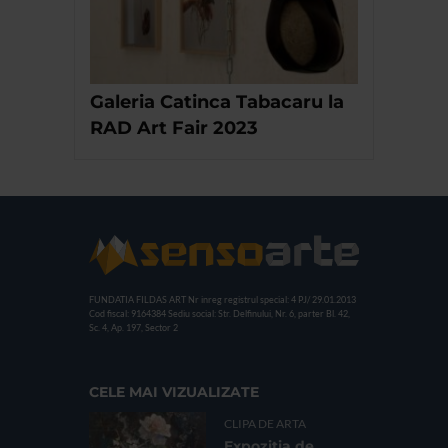
Galeria Catinca Tabacaru la
RAD Art Fair 2023
FUNDATIA FILDAS ART
Nr inreg registrul special: 4 PJ/ 29.01.2013
Cod fiscal: 9164384
Sediu social: Str. Delfinului, Nr. 6, parter Bl. 42,
Sc. 4, Ap. 197, Sector 2
CELE MAI VIZUALIZATE
CLIPA DE ARTA
Expoziția de