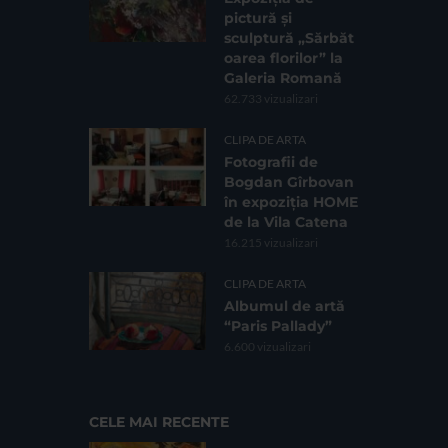
pictură și
sculptură „Sărbăt
oarea florilor” la
Galeria Romană
62.733 vizualizari
CLIPA DE ARTA
Fotografii de
Bogdan Gîrbovan
în expoziția HOME
de la Vila Catena
16.215 vizualizari
CLIPA DE ARTA
Albumul de artă
“Paris Pallady”
6.600 vizualizari
CELE MAI RECENTE