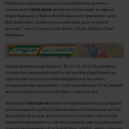
Platforma culturala va aduce, in luna noiembrie, premiera
spectacolului
Omul perna,
de Martin McDonaugh, in regia lui
Eugen Gyemant, la Teatrul Act din Bucuresti. Spectacolul are in
distributie patru dintre cei mai importanti actori ai tinerei
generatii – Ionut Grama, Lucian Iftime, Catalin Babliuc si Dan
Radulescu.
Spectacolul este programat in 9, 10, 11, 12, 13 si 14 noiembrie.
Primele trei reprezentatii sunt cu intrare libera (participare pe
baza de rezervare la
victoriei@omulperna.ro
). Iar pentru
urmatoarele trei reprezentatii, costul unui bilet este 35 lei. Biletele
se pot achizitiona de la casa de bilete a Teatrului Act.
Spectacolul
Omul perna
incepe cu imaginea puternica a pregatirii
pentru o executie publica. Katurian (Ionut Grama) este un scriitor
de povestiri de groaza, anchetat pentru o serie de crime comise
suspect de asemanator cu cele din povestirile sale. Insa adevaratul
criminal se dovedeste a fi, in acelasi timp, artistul, pentru care arta