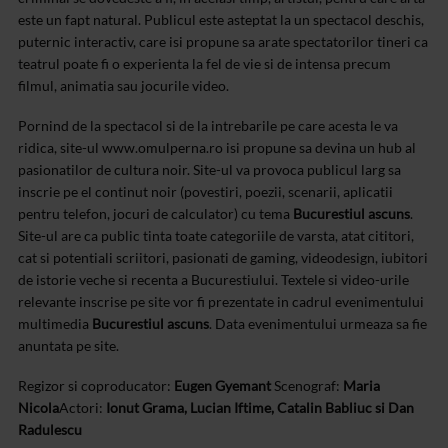
este un fapt natural. Publicul este asteptat la un spectacol deschis,
puternic interactiv, care isi propune sa arate spectatorilor tineri ca
teatrul poate fi o experienta la fel de vie si de intensa precum
filmul, animatia sau jocurile video.
Pornind de la spectacol si de la intrebarile pe care acesta le va
ridica, site-ul www.omulperna.ro isi propune sa devina un hub al
pasionatilor de cultura noir. Site-ul va provoca publicul larg sa
inscrie pe el continut noir (povestiri, poezii, scenarii, aplicatii
pentru telefon, jocuri de calculator) cu tema
Bucurestiul ascuns
.
Site-ul are ca public tinta toate categoriile de varsta, atat cititori,
cat si potentiali scriitori, pasionati de gaming, videodesign, iubitori
de istorie veche si recenta a Bucurestiului. Textele si video-urile
relevante inscrise pe site vor fi prezentate in cadrul evenimentului
multimedia
Bucurestiul ascuns
. Data evenimentului urmeaza sa fie
anuntata pe site.
Regizor si coproducator:
Eugen Gyemant
Scenograf:
Maria
Nicola
Actori:
Ionut Grama, Lucian Iftime, Catalin Babliuc si Dan
Radulescu