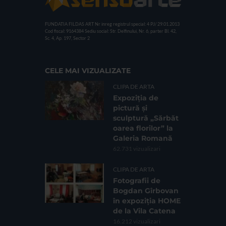
FUNDATIA FILDAS ART
Nr inreg registrul special: 4 PJ/ 29.01.2013
Cod fiscal: 9164384
Sediu social: Str. Delfinului, Nr. 6, parter Bl. 42,
Sc. 4, Ap. 197, Sector 2
CELE MAI VIZUALIZATE
CLIPA DE ARTA
Expoziția de
pictură și
sculptură „Sărbăt
oarea florilor” la
Galeria Romană
62.731 vizualizari
CLIPA DE ARTA
Fotografii de
Bogdan Gîrbovan
în expoziția HOME
de la Vila Catena
16.212 vizualizari