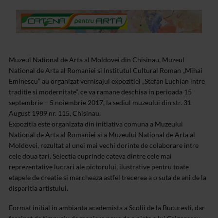
Muzeul National de Arta al Moldovei din Chisinau, Muzeul
National de Arta al Romaniei si Institutul Cultural Roman „Mihai
Eminescu” au organizat vernisajul expozitiei „Stefan Luchian intre
traditie si modernitate”, ce va ramane deschisa in perioada 15
septembrie – 5 noiembrie 2017, la sediul muzeului din str. 31
August 1989 nr. 115, Chisinau.
Expozitia este organizata din initiativa comuna a Muzeului
National de Arta al Romaniei si a Muzeului National de Arta al
Moldovei, rezultat al unei mai vechi dorinte de colaborare intre
cele doua tari. Selectia cuprinde cateva dintre cele mai
reprezentative lucrari ale pictorului, ilustrative pentru toate
etapele de creatie si marcheaza astfel trecerea a o suta de ani de la
disparitia artistului.
Format initial in ambianta academista a Scolii de la Bucuresti, dar