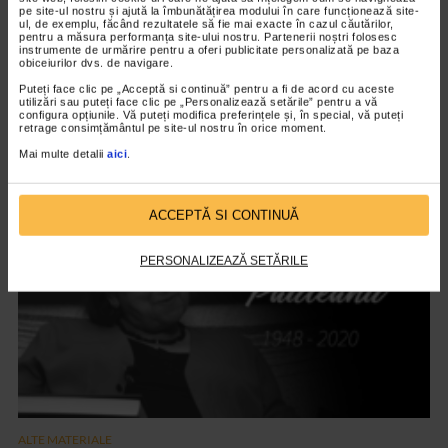
pe site-ul nostru și ajută la îmbunătățirea modului în care funcționează site-
ul, de exemplu, făcând rezultatele să fie mai exacte în cazul căutărilor,
pentru a măsura performanța site-ului nostru. Partenerii noștri folosesc
instrumente de urmărire pentru a oferi publicitate personalizată pe baza
obiceiurilor dvs. de navigare.
Puteți face clic pe „Acceptă si continuă” pentru a fi de acord cu aceste
ALTE MATERIALE
utilizări sau puteți face clic pe „Personalizează setările” pentru a vă
configura opțiunile. Vă puteți modifica preferințele și, în special, vă puteți
Art Safari 2021 – editia a VIII a
retrage consimțământul pe site-ul nostru în orice moment.
2.844 vizualizari
Mai multe detalii
aici
.
VIDEO
ACCEPTĂ SI CONTINUĂ
PERSONALIZEAZĂ SETĂRILE
ALTE MATERIALE