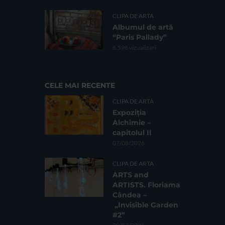
CLIPA DE ARTA
Albumul de artă
“Paris Pallady”
6.596 vizualizari
CELE MAI RECENTE
CLIPA DE ARTA
Expoziția
Alchimie –
capitolul II
07/08/2026
CLIPA DE ARTA
ARTS and
ARTISTS. Floriama
Cândea –
„Invisible Garden
#2”