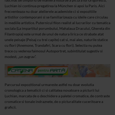
fascinat de timpuriu de maniera noua de a picta a lui Grigorescu,
Luchian isi continua pregatirea la München si apoi la Paris. Aici
frecventeaza nu doar atelierele academiste ci si expozitiile
artistilor contemporani si se familiarizeaza cu ideile care circulau
in mediile artistice. Puternicul filon realist al lucrarilor cu tematica
sociala (La impartitul porumbului, Mahalaua Dracului, Ghereta din
Filantropia) este urmat de unul de natura lirica ce strabate atat
unele peisaje (Peisaj cu trei capite) cat si, mai ales, naturile statice
cu flori (Anemone, Trandafiri, Scara cu flori). Selectia nu putea
trece cu vederea faimosul Autoportret, subintitulat sugestiv si
modest, „un zugrav”.
Parcursul expozitional urmareste astfel nu doar evolutia
cronologica a tematicii ci si calitatea novatoare a picturii lui
Luchian, marcata de o deschidere a paletei cromatice, de contraste
cromatice si tonale indraznete, de o picturalitate cuceritoare a
graficii.