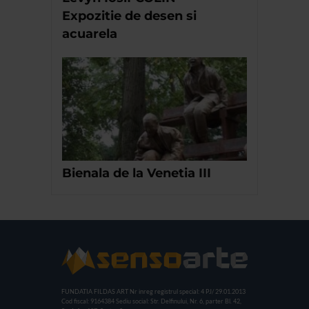
Expozitie de desen si
acuarela
Bienala de la Venetia III
FUNDATIA FILDAS ART
Nr inreg registrul special: 4 PJ/ 29.01.2013
Cod fiscal: 9164384
Sediu social: Str. Delfinului, Nr. 6, parter Bl. 42,