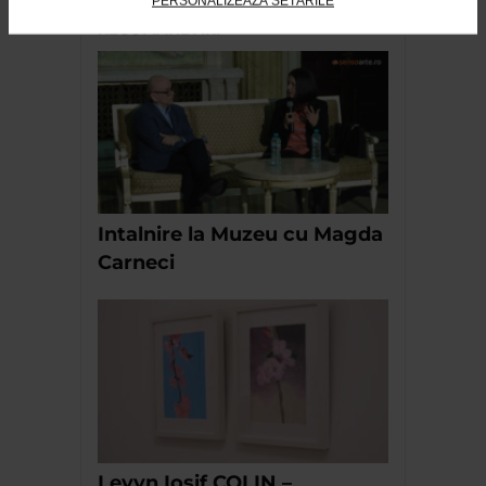
PERSONALIZEAZĂ SETĂRILE
RECOMANDĂRI
Intalnire la Muzeu cu Magda
Carneci
Levyn Iosif COLIN –