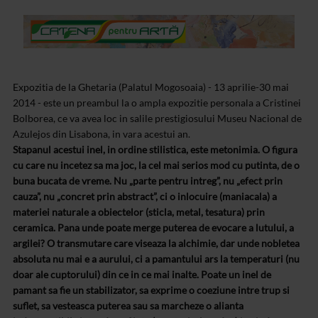
Expozitia de la Ghetaria (Palatul Mogosoaia) - 13 aprilie-30 mai
2014 - este un preambul la o ampla expozitie personala a Cristinei
Bolborea, ce va avea loc in salile prestigiosului Museu Nacional de
Azulejos din Lisabona, in vara acestui an.
Stapanul acestui inel, in ordine stilistica, este metonimia. O figura
cu care nu incetez sa ma joc, la cel mai serios mod cu putinta, de o
buna bucata de vreme. Nu „parte pentru intreg”, nu „efect prin
cauza”, nu „concret prin abstract”, ci o inlocuire (maniacala) a
materiei naturale a obiectelor (sticla, metal, tesatura) prin
ceramica. Pana unde poate merge puterea de evocare a lutului, a
argilei? O transmutare care viseaza la alchimie, dar unde nobletea
absoluta nu mai e a aurului, ci a pamantului ars la temperaturi (nu
doar ale cuptorului) din ce in ce mai inalte. Poate un inel de
pamant sa fie un stabilizator, sa exprime o coeziune intre trup si
suflet, sa vesteasca puterea sau sa marcheze o alianta