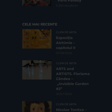
“Paris Pallady”
6.602 vizualizari
CELE MAI RECENTE
CLIPA DE ARTA
Expoziția
Alchimie –
capitolul II
07/08/2026
CLIPA DE ARTA
ARTS and
ARTISTS. Floriama
Cândea –
„Invisible Garden
#2”
30/07/2026
CLIPA DE ARTA
Nicolae Tonitza –