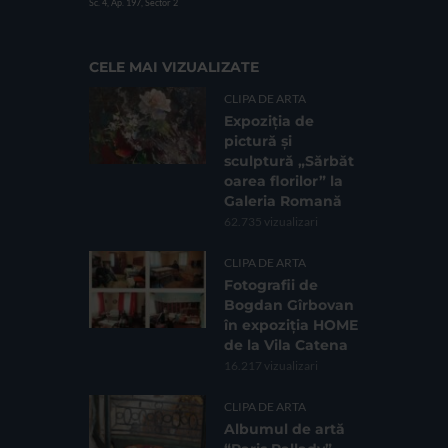
Sc. 4, Ap. 197, Sector 2
CELE MAI VIZUALIZATE
CLIPA DE ARTA
Expoziția de
pictură și
sculptură „Sărbăt
oarea florilor” la
Galeria Romană
62.735 vizualizari
CLIPA DE ARTA
Fotografii de
Bogdan Gîrbovan
în expoziția HOME
de la Vila Catena
16.217 vizualizari
CLIPA DE ARTA
Albumul de artă