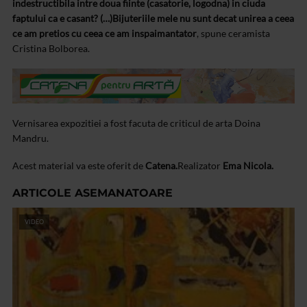
indestructibila intre doua fiinte (casatorie, logodna) in ciuda
faptului ca e casant? (…)
Bijuteriile mele nu sunt decat unirea a ceea
ce am pretios cu ceea ce am inspaimantator
, spune ceramista
Cristina Bolborea.
Vernisarea expozitiei a fost facuta de criticul de arta Doina
Mandru.
Acest material va este oferit de
Catena.
Realizator
Ema Nicola.
ARTICOLE ASEMANATOARE
VIDEO