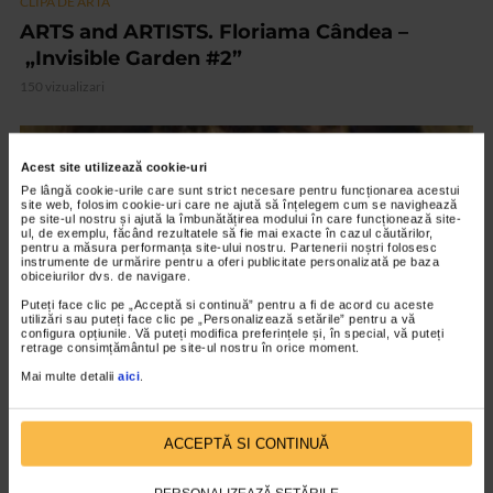
CLIPA DE ARTA
ARTS and ARTISTS. Floriama Cândea –
„Invisible Garden #2”
150 vizualizari
VIDEO
Acest site utilizează cookie-uri
Pe lângă cookie-urile care sunt strict necesare pentru funcționarea acestui
site web, folosim cookie-uri care ne ajută să înțelegem cum se navighează
pe site-ul nostru și ajută la îmbunătățirea modului în care funcționează site-
ul, de exemplu, făcând rezultatele să fie mai exacte în cazul căutărilor,
pentru a măsura performanța site-ului nostru. Partenerii noștri folosesc
instrumente de urmărire pentru a oferi publicitate personalizată pe baza
obiceiurilor dvs. de navigare.
Puteți face clic pe „Acceptă si continuă” pentru a fi de acord cu aceste
utilizări sau puteți face clic pe „Personalizează setările” pentru a vă
configura opțiunile. Vă puteți modifica preferințele și, în special, vă puteți
retrage consimțământul pe site-ul nostru în orice moment.
Mai multe detalii
aici
.
CLIPA DE ARTA
Nicolae Tonitza – Pictor al copiilor
ACCEPTĂ SI CONTINUĂ
174 vizualizari