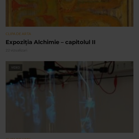
CLIPA DE ARTA
Expoziția Alchimie – capitolul II
22 vizualizari
VIDEO