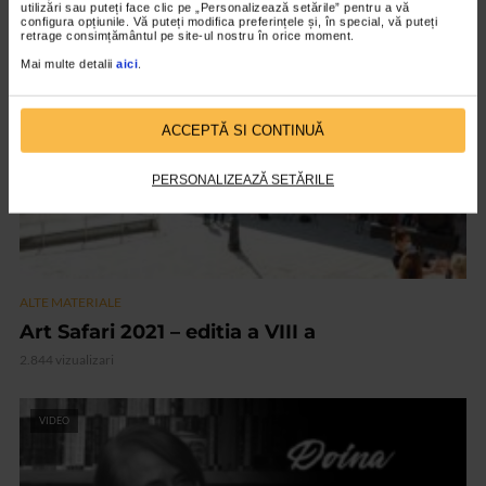
utilizări sau puteți face clic pe „Personalizează setările” pentru a vă
configura opțiunile. Vă puteți modifica preferințele și, în special, vă puteți
retrage consimțământul pe site-ul nostru în orice moment.
VIDEO
Mai multe detalii
aici
.
ACCEPTĂ SI CONTINUĂ
PERSONALIZEAZĂ SETĂRILE
ALTE MATERIALE
Art Safari 2021 – editia a VIII a
2.844 vizualizari
VIDEO