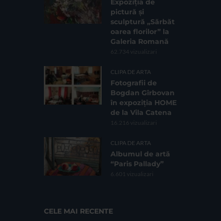
Expoziția de
pictură și
sculptură „Sărbăt
oarea florilor” la
Galeria Romană
62.734 vizualizari
CLIPA DE ARTA
Fotografii de
Bogdan Gîrbovan
în expoziția HOME
de la Vila Catena
16.216 vizualizari
CLIPA DE ARTA
Albumul de artă
“Paris Pallady”
6.601 vizualizari
CELE MAI RECENTE