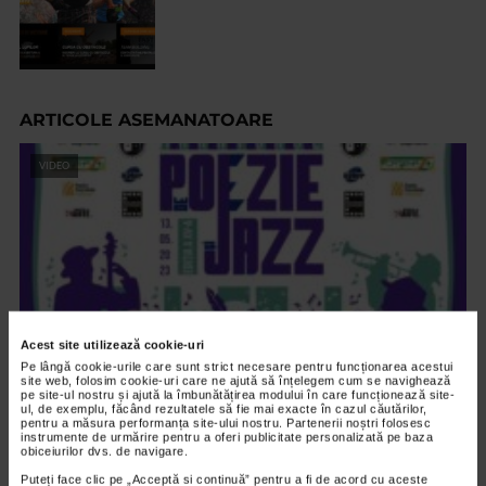
ARTICOLE ASEMANATOARE
VIDEO
Acest site utilizează cookie-uri
Pe lângă cookie-urile care sunt strict necesare pentru funcționarea acestui
site web, folosim cookie-uri care ne ajută să înțelegem cum se navighează
pe site-ul nostru și ajută la îmbunătățirea modului în care funcționează site-
ul, de exemplu, făcând rezultatele să fie mai exacte în cazul căutărilor,
ALTE MATERIALE
pentru a măsura performanța site-ului nostru. Partenerii noștri folosesc
instrumente de urmărire pentru a oferi publicitate personalizată pe baza
Maratonul de Poezie si Jazz 2023
obiceiurilor dvs. de navigare.
1.611 vizualizari
Puteți face clic pe „Acceptă si continuă” pentru a fi de acord cu aceste