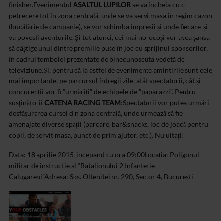
finisher.
Evenimentul
ASALTUL LUPILOR
se va încheia cu o
petrecere tot în zona centrală, unde se va servi masa în regim cazon
(bucătărie de campanie), se vor schimba impresii și unde fiecare-și
va povesti aventurile. Și tot atunci, cei mai norocoși vor avea șansa
să câștige unul dintre premiile puse în joc cu sprijinul sponsorilor,
în cadrul tombolei prezentate de binecunoscuta vedetă de
televiziune.
Și, pentru că la astfel de evenimente amintirile sunt cele
mai importante, pe parcursul întregii zile, atât spectatorii, cât și
concurenții vor fi ”urmăriți” de echipele de ”paparazzi”.
Pentru
susţinătorii
CATENA RACING TEAM
:
Spectatorii vor putea urmări
desfășurarea cursei din zona centrală, unde urmează să fie
amenajate diverse spații (parcare, bar&snacks, loc de joacă pentru
copii, de servit masa, punct de prim ajutor, etc.).
Nu uitați!
Data: 18 aprilie 2015, incepand cu ora 09:00
Locația: Poligonul
militar de instructie al “Batalionului 2 Infanterie
Calugareni”
Adresa: Sos. Oltenitei nr. 290, Sector 4, Bucuresti