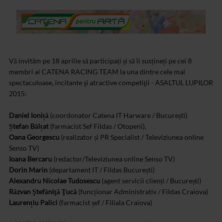
Vă invităm pe 18 aprilie să participați și să îi susțineți pe cei 8
membri ai CATENA RACING TEAM la una dintre cele mai
spectaculoase, incitante şi atractive competiţii - ASALTUL LUPILOR
2015:
Daniel Ioniță
(coordonator Catena IT Harware / București)
Ștefan Bălțat
(farmacist Sef Fildas / Otopeni),
Oana Georgescu
(realizator și PR Specialist / Televiziunea online
Senso TV)
Ioana Bercaru
(redactor/Televiziunea online Senso TV)
Dorin Marin
(departament IT / Fildas București)
Alexandru Nicolae Tudosescu
(agent servicii clienți / București)
Răzvan Ştefăniţă Ţucă
(funcționar Administrativ / Fildas Craiova)
Laurențiu Palici
(farmacist șef / Filiala Craiova)