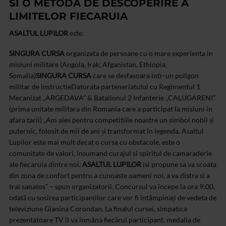
SI O METODA DE DESCOPERIRE A
LIMITELOR FIECARUIA
ASALTUL LUPILOR
este:
SINGURA CURSA
organizata de persoane cu o mare experienta in
misiuni militare (Angola, Irak, Afganistan, Ethiopia,
Somalia)
SINGURA CURSA
care se desfasoara intr-un poligon
militar de instructie
Datorata parteneriatului cu Regimentul 1
Mecanizat „ARGEDAVA” & Batalionul 2 Infanterie „CALUGARENI”
(prima unitate militara din Romania care a participat la misiuni in
afara tarii)
„Am ales pentru competitiile noastre un simbol nobil și
puternic, folosit de mii de ani și transformat în legenda. Asaltul
Lupilor este mai mult decat o cursa cu obstacole, este o
comunitate de valori, insumand curajul si spiritul de camaraderie
ale fiecaruia dintre noi.
ASALTUL LUPILOR
isi propune sa va scoata
din zona de confort pentru a cunoaste oameni noi, a va distra si a
trai sanatos” – spun organizatorii.
Concursul va începe la ora 9:00,
odată cu sosirea participanților care vor fi întâmpinați de vedeta de
televiziune Gianina Corondan. La finalul cursei, simpatica
prezentatoare TV îi va înmâna fiecărui participant, medalia de