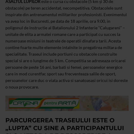
ASALTUL LUPILOR
este o cursa cu obstacole (5 km și 30 de
obstacole) pe teren accidentat, necompetitiva. Obstacolele sunt
inspirate din antrenamentul militarilor profesionisti.
Evenimentul
va avea loc in Bucuresti, pe data de 18 aprilie, ora 9.00, in
poligonul de instructie al Batalionului 2 Infanterie “Calugareni” –
unitate de elita a armatei romane care a participat cu succes la
numeroase misiuni in teatrele de operatii dinafara tarii. Acesta
contine foarte multe elemente intalnite in pregatirea miltara de
specialitate. Traseul include portiuni cu obstacole construite
special si are o lungime de 5 km. Competitia se adreseaza oricarei
persoane de peste 16 ani, barbati si femei, persoanelor energice
care in mod curent
fac sport sau frecventeaza salile de sport,
persoanelor care duc o viata activa si sanatoasa
si oricui isi doreste
o noua provocare.
PARCURGEREA TRASEULUI ESTE O
„LUPTA” CU SINE A PARTICIPANTULUI