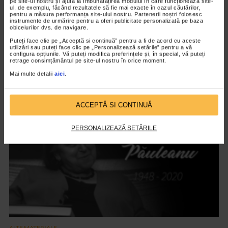
pe site-ul nostru și ajută la îmbunătățirea modului în care funcționează site-
ul, de exemplu, făcând rezultatele să fie mai exacte în cazul căutărilor,
pentru a măsura performanța site-ului nostru. Partenerii noștri folosesc
instrumente de urmărire pentru a oferi publicitate personalizată pe baza
obiceiurilor dvs. de navigare.
Puteți face clic pe „Acceptă si continuă” pentru a fi de acord cu aceste
utilizări sau puteți face clic pe „Personalizează setările” pentru a vă
ALTE MATERIALE
configura opțiunile. Vă puteți modifica preferințele și, în special, vă puteți
retrage consimțământul pe site-ul nostru în orice moment.
Art Safari 2021 – editia a VIII a
Mai multe detalii
aici
.
2.845 vizualizari
ACCEPTĂ SI CONTINUĂ
VIDEO
PERSONALIZEAZĂ SETĂRILE
ALTE MATERIALE