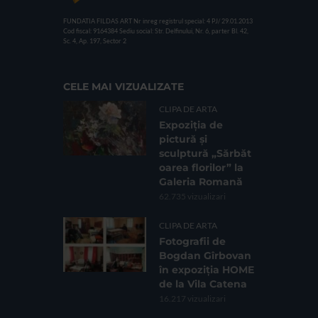
FUNDATIA FILDAS ART
Nr inreg registrul special: 4 PJ/ 29.01.2013
Cod fiscal: 9164384
Sediu social: Str. Delfinului, Nr. 6, parter Bl. 42,
Sc. 4, Ap. 197, Sector 2
CELE MAI VIZUALIZATE
CLIPA DE ARTA
Expoziția de
pictură și
sculptură „Sărbăt
oarea florilor” la
Galeria Romană
62.735 vizualizari
CLIPA DE ARTA
Fotografii de
Bogdan Gîrbovan
în expoziția HOME
de la Vila Catena
16.217 vizualizari