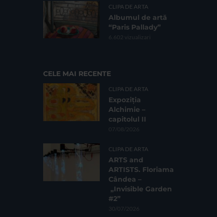
CLIPA DE ARTA
Albumul de artă
“Paris Pallady”
6.602 vizualizari
CELE MAI RECENTE
CLIPA DE ARTA
Expoziția
Alchimie –
capitolul II
07/08/2026
CLIPA DE ARTA
ARTS and
ARTISTS. Floriama
Cândea –
„Invisible Garden
#2”
30/07/2026