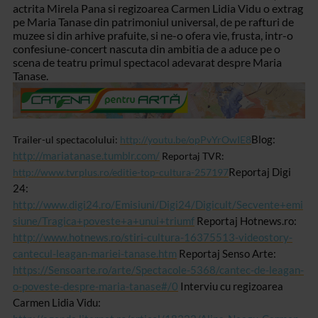
actrita Mirela Pana si regizoarea Carmen Lidia
Vidu o extrag
pe Maria Tanase din patrimoniul universal, de pe rafturi de
muzee
si din arhive prafuite, si ne-o ofera vie, frusta, intr-o
confesiune-concert nascuta
din ambitia de a aduce pe o
scena de teatru primul spectacol adevarat despre
Maria
Tanase.
Blog:
Trailer-ul
spectacolului:
http://youtu.be/opPvYrOwIE8
http://mariatanase.tumblr.com/
Reportaj TVR:
Reportaj Digi
http://www.tvrplus.ro/editie-top-cultura-257197
24:
http://www.digi24.ro/Emisiuni/Digi24/Digicult/Secvente+emi
siune/Tragica+poveste+a+unui+triumf
Reportaj Hotnews.ro:
http://www.hotnews.ro/stiri-cultura-16375513-videostory-
cantecul-leagan-mariei-tanase.htm
Reportaj Senso Arte:
https://Sensoarte.ro/arte/Spectacole-5368/cantec-de-leagan-
o-poveste-despre-maria-tanase#/0
Interviu cu regizoarea
Carmen Lidia Vidu: