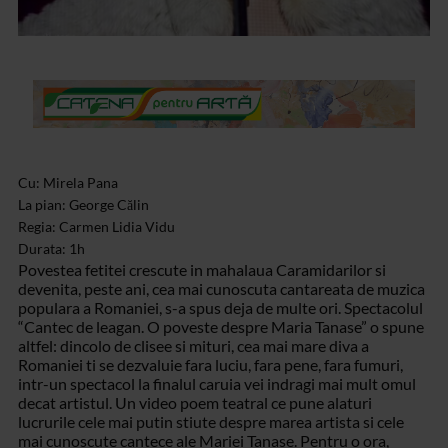
Cu: Mirela Pana
La pian: George Călin
Regia: Carmen Lidia Vidu
Durata: 1h
Povestea
fetitei crescute in mahalaua Caramidarilor si
devenita, peste ani, cea mai
cunoscuta cantareata de muzica
populara a Romaniei, s-a spus deja de multe ori.
Spectacolul
“Cantec de leagan. O poveste despre Maria Tanase” o spune
altfel: dincolo de clisee si mituri, cea mai mare diva a
Romaniei ti se dezvaluie
fara luciu, fara pene, fara fumuri,
intr-un spectacol la finalul caruia vei
indragi mai mult omul
decat artistul. Un video poem teatral ce pune alaturi
lucrurile cele mai putin stiute despre marea artista si cele
mai cunoscute cantece
ale Mariei Tanase. Pentru o ora,