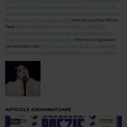
http://agenda.liternet.ro/articol/18322/Alina-Neagu-Carmen-
Lidia-Vidu/Teatrul-independent-era-mai-tonic-acum-5-6-10-
ani-Se-faceau-spectacole-mai-puternice-Cantec-de-leagan-O-
poveste-despre-Maria-Tanase.html
Interviu cu actri
ț
a Mirela
Pana:
http://www.hotnews.ro/stiri-cultura-17490222-
interviu-video-povestea-adevarata-mariei-tanase-spusa-
pentru-prima-data-scena-teatru.htm
Interviu cu regizoarea
Carmen Lidia Vidu:
http://www.ziarulmetropolis.ro/carmen-
lidia-vidu-regizoare-teatrul-independent-nu-se-ia-in-serios/
ARTICOLE ASEMANATOARE
VIDEO