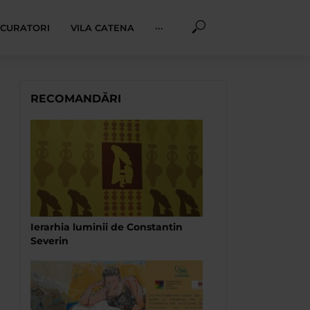
I CURATORI
VILA CATENA
···
RECOMANDĂRI
Ierarhia luminii de Constantin
Severin