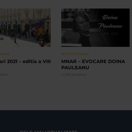
VIDEO
ERIALE
ALTE MATERIALE
ri 2021 – editia a VIII
MNAR – EVOCARE DOINA
PAULEANU
lizari
2.948 vizualizari