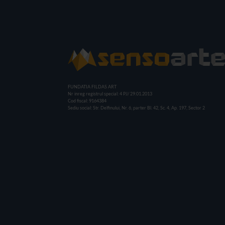
FUNDATIA FILDAS ART
Nr inreg registrul special: 4 PJ/ 29.01.2013
Cod fiscal: 9164384
Sediu social: Str. Delfinului, Nr. 6, parter Bl. 42, Sc. 4, Ap. 197, Sector 2