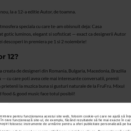
ou, la a 12-a editie Autor, de toamna.
atmosfera speciala cu care te-am obisnuit deja: Casa
t gotic luminos, elegant si sofisticat — exact ca designerii Autor
ei descoperi in premiera pe 1 si 2 noiembrie!
r 12?
na creata de designeri din Romania, Bulgaria, Macedonia, Brazilia
— cu care poti avea cele mai interesante conversatii, premii
 prietenii la muzica buna si gusturi naturale de la FruFru. Mixul
od food & good music face totul posibil!
necesare pentru funcționarea acestui site web, folosim cookie-uri care ne ajută să î
 în care funcționează site-ul, de exemplu, făcând rezultatele să fie mai exacte în caz
 noștri folosesc instrumente de urmărire pentru a oferi publicitate personalizată pe ba