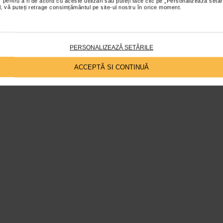
 pentru a fi de acord cu aceste utilizări sau puteți face clic pe „Personalizează setăr
ial, vă puteți retrage consimțământul pe site-ul nostru în orice moment.
 totul pregatit.
ferente!
PERSONALIZEAZĂ SETĂRILE
ACCEPTĂ SI CONTINUĂ
0:00