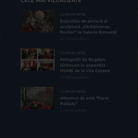
CELE MAI VIZUALIZATE
CLIPA DE ARTA
Expoziția de pictură și
sculptură „Sărbătoarea
florilor” la Galeria Romană
62.729 vizualizari
CLIPA DE ARTA
Fotografii de Bogdan
Gîrbovan în expoziția
HOME de la Vila Catena
16.210 vizualizari
CLIPA DE ARTA
Albumul de artă “Paris
Pallady”
6.593 vizualizari