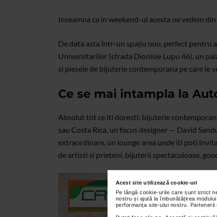
Inseamna ca in weekend-ul acesta ne vedem din n
De data asta într-un spațiu nou, perfect pentru 
Universitarilor (strada Dionisie Lupu 46), un pala
si piesele de bijuterie contemporana pe care le v
Ce se mai intampla la Auto
Absolut tot ce iti doresti: bijuterie contempora
sau Costa Rica, un focus designer — David Sandu 
extraordinare, un lounge area unde iti poti invita
de artisti si prieteni, bijuterii spectaculoase, go
Acest site utilizează cookie-uri
Pe lângă cookie-urile care sunt strict 
nostru și ajută la îmbunătățirea modului
performanța site-ului nostru. Partenerii