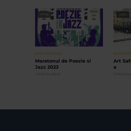
VIDEO
VIDEO
ALTE MATERIALE
ALTE MAT
Maratonul de Poezie si
Art Safa
Jazz 2023
a
1.610 vizualizari
2.842 vizua