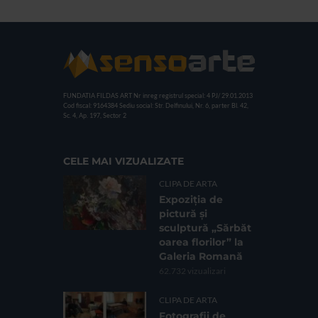
FUNDATIA FILDAS ART
Nr inreg registrul special: 4 PJ/ 29.01.2013
Cod fiscal: 9164384
Sediu social: Str. Delfinului, Nr. 6, parter Bl. 42,
Sc. 4, Ap. 197, Sector 2
CELE MAI VIZUALIZATE
CLIPA DE ARTA
Expoziția de
pictură și
sculptură „Sărbăt
oarea florilor” la
Galeria Romană
62.732 vizualizari
CLIPA DE ARTA
Fotografii de