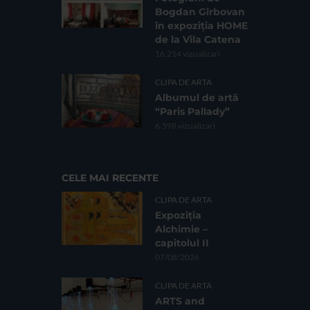
Bogdan Gîrbovan
în expoziția HOME
de la Vila Catena
16.214 vizualizari
CLIPA DE ARTA
Albumul de artă
“Paris Pallady”
6.598 vizualizari
CELE MAI RECENTE
CLIPA DE ARTA
Expoziția
Alchimie –
capitolul II
07/08/2026
CLIPA DE ARTA
ARTS and