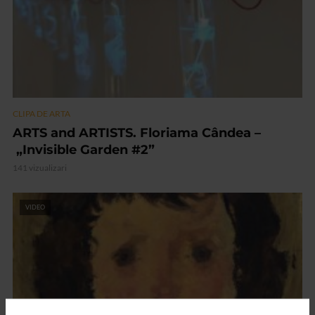
CLIPA DE ARTA
ARTS and ARTISTS. Floriama Cândea –
„Invisible Garden #2”
141 vizualizari
VIDEO