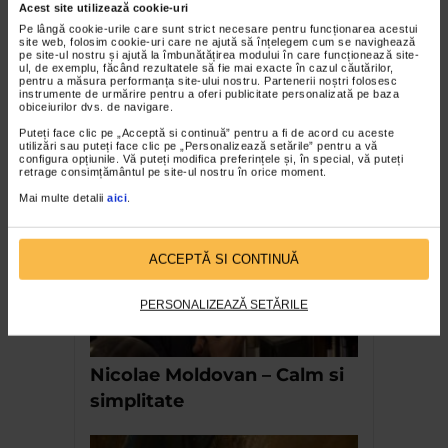
Acest site utilizează cookie-uri
Pe lângă cookie-urile care sunt strict necesare pentru funcționarea acestui
site web, folosim cookie-uri care ne ajută să înțelegem cum se navighează
pe site-ul nostru și ajută la îmbunătățirea modului în care funcționează site-
ul, de exemplu, făcând rezultatele să fie mai exacte în cazul căutărilor,
CLIPA DE ARTA
pentru a măsura performanța site-ului nostru. Partenerii noștri folosesc
instrumente de urmărire pentru a oferi publicitate personalizată pe baza
Nicolae Tonitza – Pictor al copiilor
obiceiurilor dvs. de navigare.
159 vizualizari
Puteți face clic pe „Acceptă si continuă” pentru a fi de acord cu aceste
utilizări sau puteți face clic pe „Personalizează setările” pentru a vă
configura opțiunile. Vă puteți modifica preferințele și, în special, vă puteți
retrage consimțământul pe site-ul nostru în orice moment.
RECOMANDĂRI
Mai multe detalii
aici
.
ACCEPTĂ SI CONTINUĂ
PERSONALIZEAZĂ SETĂRILE
Nicolae Moldovan – Calm si
simplitate