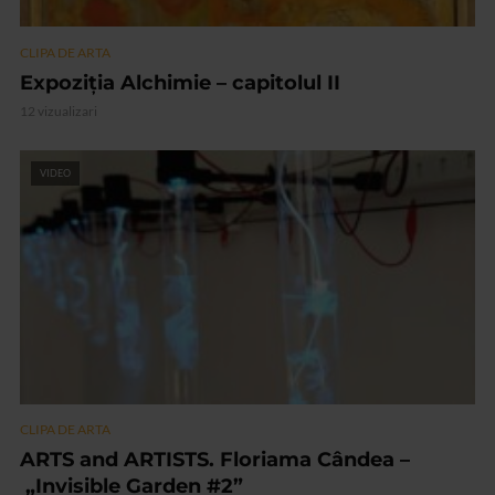
CLIPA DE ARTA
Expoziția Alchimie – capitolul II
12 vizualizari
VIDEO
CLIPA DE ARTA
ARTS and ARTISTS. Floriama Cândea –
„Invisible Garden #2”