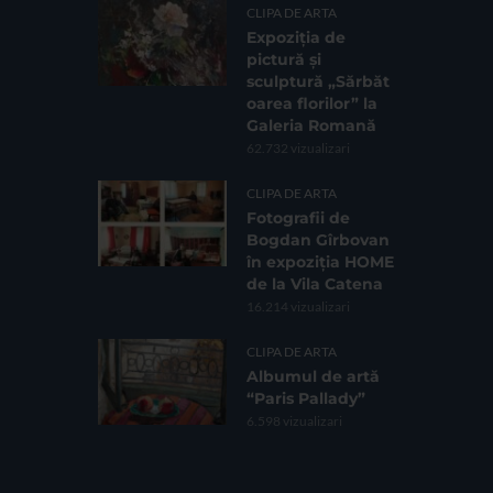
CLIPA DE ARTA
Expoziția de
pictură și
sculptură „Sărbăt
oarea florilor” la
Galeria Romană
62.732 vizualizari
CLIPA DE ARTA
Fotografii de
Bogdan Gîrbovan
în expoziția HOME
de la Vila Catena
16.214 vizualizari
CLIPA DE ARTA
Albumul de artă
“Paris Pallady”
6.598 vizualizari