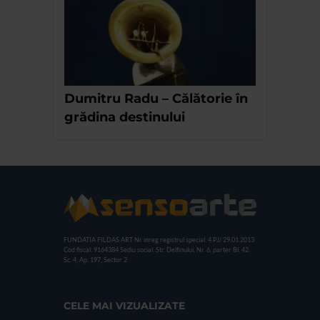
Dumitru Radu – Călătorie în
grădina destinului
FUNDATIA FILDAS ART
Nr inreg registrul special: 4 PJ/ 29.01.2013
Cod fiscal: 9164384
Sediu social: Str. Delfinului, Nr. 6, parter Bl. 42,
Sc. 4, Ap. 197, Sector 2
CELE MAI VIZUALIZATE