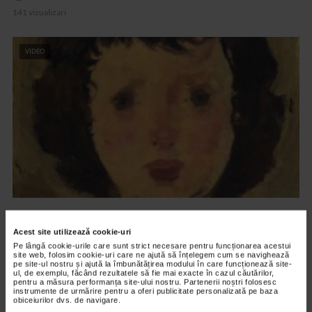
141 vizualizari
VIDEO
CLIPA DE ARTA
Nicolae Tonitza – Pictor al copiilor
Acest site utilizează cookie-uri
Pe lângă cookie-urile care sunt strict necesare pentru funcționarea acestui
158 vizualizari
site web, folosim cookie-uri care ne ajută să înțelegem cum se navighează
pe site-ul nostru și ajută la îmbunătățirea modului în care funcționează site-
ul, de exemplu, făcând rezultatele să fie mai exacte în cazul căutărilor,
pentru a măsura performanța site-ului nostru. Partenerii noștri folosesc
RECOMANDĂRI
instrumente de urmărire pentru a oferi publicitate personalizată pe baza
obiceiurilor dvs. de navigare.