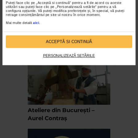
Puteți face clic pe „Acceptă si continuă” pentru a fi de acord cu aceste
utilizări sau puteți face clic pe „Personalizează setările” pentru a vă
configura opțiunile. Vă puteți modifica preferințele și, în special, vă puteți
retrage consimțământul pe site-ul nostru în orice moment.
Mai multe detalii
aici
.
ACCEPTĂ SI CONTINUĂ
Desene de Sorin Ilfoveanu
PERSONALIZEAZĂ SETĂRILE
Ateliere din București –
Aurel Contraș