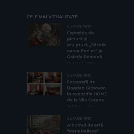
CELE MAI VIZUALIZATE
CLIPA DE ARTA
Expoziția de
pictură și
sculptură „Sărbăt
oarea florilor” la
Galeria Romană
62.731 vizualizari
CLIPA DE ARTA
Fotografii de
Bogdan Gîrbovan
în expoziția HOME
de la Vila Catena
16.212 vizualizari
CLIPA DE ARTA
Albumul de artă
“Paris Pallady”