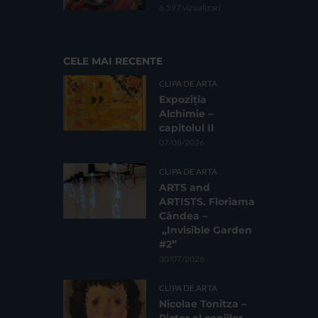
6.597 vizualizari
CELE MAI RECENTE
CLIPA DE ARTA
Expoziția
Alchimie –
capitolul II
07/08/2026
CLIPA DE ARTA
ARTS and
ARTISTS. Floriama
Cândea –
„Invisible Garden
#2”
30/07/2026
CLIPA DE ARTA
Nicolae Tonitza –
Pictor al copiilor