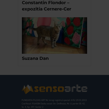
Constantin Flondor –
expozitia Cernere-Cer
Suzana Dan
FUNDATIA FILDAS ART
Nr inreg registrul special: 4 PJ/ 29.01.2013
Cod fiscal: 9164384
Sediu social: Str. Delfinului, Nr. 6, parter Bl. 42,
Sc. 4, Ap. 197, Sector 2