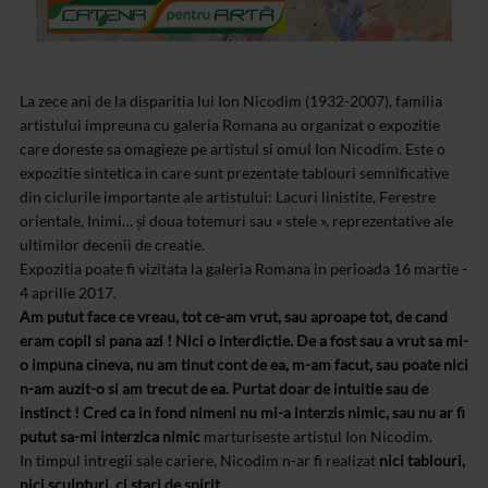
La zece ani de la disparitia lui Ion Nicodim (1932-2007), familia
artistului impreuna cu galeria Romana au organizat o expozitie
care doreste sa omagieze pe artistul si omul Ion Nicodim. Este o
expozitie sintetica in care sunt prezentate tablouri semnificative
din ciclurile importante ale artistului: Lacuri linistite, Ferestre
orientale, Inimi… și doua totemuri sau « stele », reprezentative ale
ultimilor decenii de creatie.
Expozitia poate fi vizitata la galeria Romana in perioada 16 martie -
4 aprilie 2017.
Am putut face ce vreau, tot ce-am vrut, sau aproape tot, de cand
eram copil si pana azi ! Nici o interdictie. De a fost sau a vrut sa mi-
o impuna cineva, nu am tinut cont de ea, m-am facut, sau poate nici
n-am auzit-o si am trecut de ea. Purtat doar de intuitie sau de
instinct ! Cred ca in fond nimeni nu mi-a interzis nimic, sau nu ar fi
putut sa-mi interzica nimic
marturiseste artistul Ion Nicodim.
In timpul intregii sale cariere, Nicodim n-ar fi realizat
nici tablouri,
nici sculpturi, ci stari de spirit
.