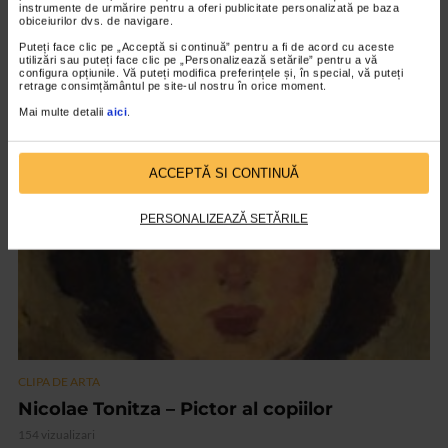
instrumente de urmărire pentru a oferi publicitate personalizată pe baza
CLIPA DE ARTA
obiceiurilor dvs. de navigare.
ARTS and ARTISTS. Floriama Cândea –
Puteți face clic pe „Acceptă si continuă” pentru a fi de acord cu aceste
utilizări sau puteți face clic pe „Personalizează setările” pentru a vă
„Invisible Garden #2”
configura opțiunile. Vă puteți modifica preferințele și, în special, vă puteți
retrage consimțământul pe site-ul nostru în orice moment.
139 vizualizari
Mai multe detalii
aici
.
VIDEO
ACCEPTĂ SI CONTINUĂ
PERSONALIZEAZĂ SETĂRILE
CLIPA DE ARTA
Nicolae Tonitza – Pictor al copiilor
154 vizualizari