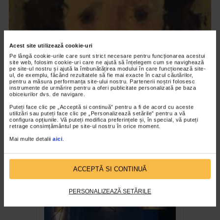
Acest site utilizează cookie-uri
Pe lângă cookie-urile care sunt strict necesare pentru funcționarea acestui
site web, folosim cookie-uri care ne ajută să înțelegem cum se navighează
pe site-ul nostru și ajută la îmbunătățirea modului în care funcționează site-
ul, de exemplu, făcând rezultatele să fie mai exacte în cazul căutărilor,
pentru a măsura performanța site-ului nostru. Partenerii noștri folosesc
instrumente de urmărire pentru a oferi publicitate personalizată pe baza
obiceiurilor dvs. de navigare.
CLIPA DE ARTA
Puteți face clic pe „Acceptă si continuă” pentru a fi de acord cu aceste
Nicolae Tonitza – Pictor al copiilor
utilizări sau puteți face clic pe „Personalizează setările” pentru a vă
configura opțiunile. Vă puteți modifica preferințele și, în special, vă puteți
169 vizualizari
retrage consimțământul pe site-ul nostru în orice moment.
Mai multe detalii
aici
.
RECOMANDĂRI
ACCEPTĂ SI CONTINUĂ
PERSONALIZEAZĂ SETĂRILE