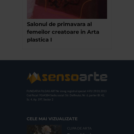
Salonul de primavara al
femeilor creatoare in Arta
plastica I
FUNDATIA FILDAS ART
Nr inreg registrul special: 4 PJ/ 29.01.2013
Cod fiscal: 9164384
Sediu social: Str. Delfinului, Nr. 6, parter Bl. 42,
Sc. 4, Ap. 197, Sector 2
CELE MAI VIZUALIZATE
CLIPA DE ARTA