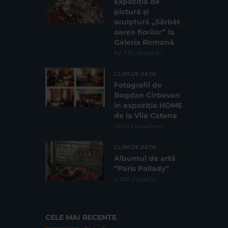
Expoziția de
pictură și
sculptură „Sărbăt
oarea florilor” la
Galeria Romană
62.735 vizualizari
CLIPA DE ARTA
Fotografii de
Bogdan Gîrbovan
în expoziția HOME
de la Vila Catena
16.217 vizualizari
CLIPA DE ARTA
Albumul de artă
“Paris Pallady”
6.602 vizualizari
CELE MAI RECENTE