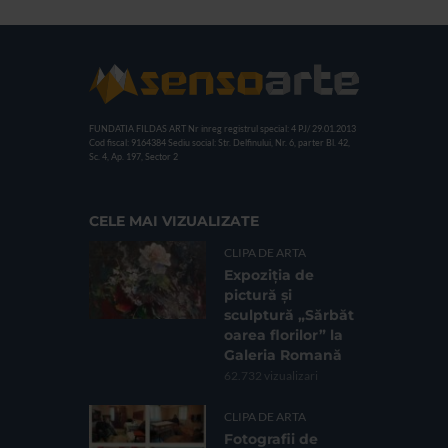
FUNDATIA FILDAS ART
Nr inreg registrul special: 4 PJ/ 29.01.2013
Cod fiscal: 9164384
Sediu social: Str. Delfinului, Nr. 6, parter Bl. 42,
Sc. 4, Ap. 197, Sector 2
CELE MAI VIZUALIZATE
CLIPA DE ARTA
Expoziția de
pictură și
sculptură „Sărbăt
oarea florilor” la
Galeria Romană
62.732 vizualizari
CLIPA DE ARTA
Fotografii de