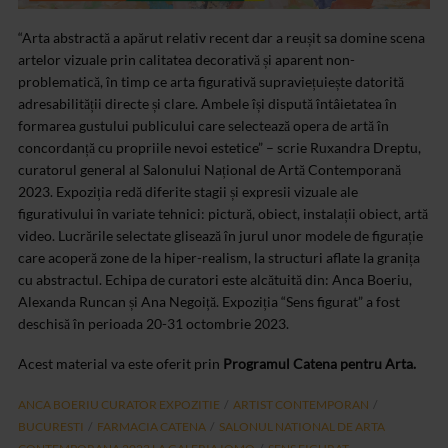
“Arta abstractă a apărut relativ recent dar a reușit sa domine scena
artelor vizuale prin calitatea decorativă și aparent non-
problematică, în timp ce arta figurativă supraviețuiește datorită
adresabilității directe și clare. Ambele își dispută întâietatea în
formarea gustului publicului care selectează opera de artă în
concordanță cu propriile nevoi estetice” – scrie Ruxandra Dreptu,
curatorul general al Salonului Național de Artă Contemporană
2023. Expoziția redă diferite stagii și expresii vizuale ale
figurativului în variate tehnici: pictură, obiect, instalații obiect, artă
video. Lucrările selectate glisează în jurul unor modele de figurație
care acoperă zone de la hiper-realism, la structuri aflate la granița
cu abstractul. Echipa de curatori este alcătuită din: Anca Boeriu,
Alexanda Runcan și Ana Negoiță. Expoziția “Sens figurat” a fost
deschisă în perioada 20-31 octombrie 2023.
Acest material va este oferit prin
Programul Catena pentru Arta.
ANCA BOERIU CURATOR EXPOZITIE
ARTIST CONTEMPORAN
BUCURESTI
FARMACIA CATENA
SALONUL NATIONAL DE ARTA