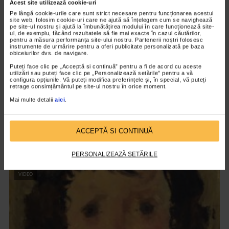
Acest site utilizează cookie-uri
Pe lângă cookie-urile care sunt strict necesare pentru funcționarea acestui
site web, folosim cookie-uri care ne ajută să înțelegem cum se navighează
pe site-ul nostru și ajută la îmbunătățirea modului în care funcționează site-
ul, de exemplu, făcând rezultatele să fie mai exacte în cazul căutărilor,
pentru a măsura performanța site-ului nostru. Partenerii noștri folosesc
instrumente de urmărire pentru a oferi publicitate personalizată pe baza
obiceiurilor dvs. de navigare.
Puteți face clic pe „Acceptă si continuă” pentru a fi de acord cu aceste
utilizări sau puteți face clic pe „Personalizează setările” pentru a vă
configura opțiunile. Vă puteți modifica preferințele și, în special, vă puteți
retrage consimțământul pe site-ul nostru în orice moment.
Mai multe detalii
aici
.
CLIPA DE ARTA
ARTS and ARTISTS. Floriama Cândea –
„Invisible Garden #2”
ACCEPTĂ SI CONTINUĂ
140 vizualizari
PERSONALIZEAZĂ SETĂRILE
VIDEO