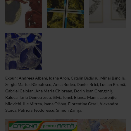
Expun: Andreea Albani, Ioana Aron, Cătălin Bădărău, Mihai Băncilă,
Sergiu Marius Bărbulescu, Anca Bodea, Daniel Brici, Lucian Brumă,
Gabriel Caloian, Ana Maria Chiorean, Dorin Ioan Crengăniș,
Raluca Ilaria Demetrescu, Silvia Ionel, Bianca Mann, Laurențiu
Midvichi, Ilie Mitrea, Ioana Olăhuț, Florentina Otari, Alexandra
Stoica, Patricia Teodorescu, Simion Zamșa.