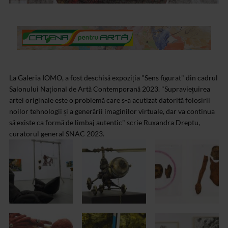
La Galeria IOMO, a fost deschisă expoziția "Sens figurat" din cadrul
Salonului Național de Artă Contemporană 2023. "Supraviețuirea
artei originale este o problemă care s-a acutizat datorită folosirii
noilor tehnologii și a generării imaginilor virtuale, dar va continua
să existe ca formă de limbaj autentic" scrie Ruxandra Dreptu,
curatorul general SNAC 2023.