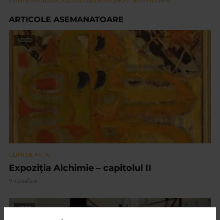
CONTEMPORANA 2023 LA GALERIA IOMO
SENS FIGURAT
ARTICOLE ASEMANATOARE
VIDEO
CLIPA DE ARTA
Expoziția Alchimie – capitolul II
9 vizualizari
VIDEO