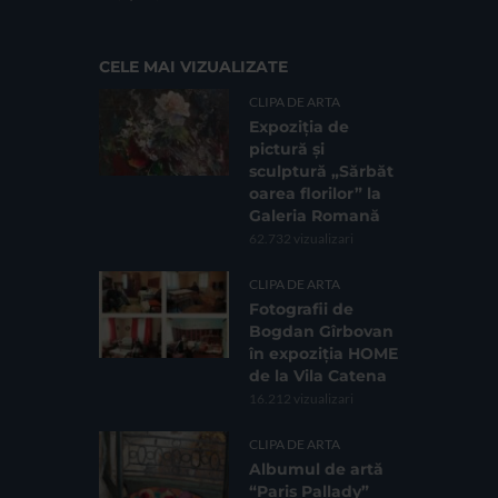
CELE MAI VIZUALIZATE
CLIPA DE ARTA
Expoziția de
pictură și
sculptură „Sărbăt
oarea florilor” la
Galeria Romană
62.732 vizualizari
CLIPA DE ARTA
Fotografii de
Bogdan Gîrbovan
în expoziția HOME
de la Vila Catena
16.212 vizualizari
CLIPA DE ARTA
Albumul de artă
“Paris Pallady”