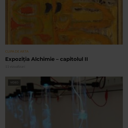
CLIPA DE ARTA
Expoziția Alchimie – capitolul II
11 vizualizari
VIDEO