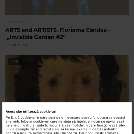
CLIPA DE ARTA
ARTS and ARTISTS. Floriama Cândea –
„Invisible Garden #2”
141 vizualizari
VIDEO
Acest site utilizează cookie-uri
Pe lângă cookie-urile care sunt strict necesare pentru funcționarea acestui
site web, folosim cookie-uri care ne ajută să înțelegem cum se navighează
pe site-ul nostru și ajută la îmbunătățirea modului în care funcționează site-
ul, de exemplu, făcând rezultatele să fie mai exacte în cazul căutărilor,
CLIPA DE ARTA
pentru a măsura performanța site-ului nostru. Partenerii noștri folosesc