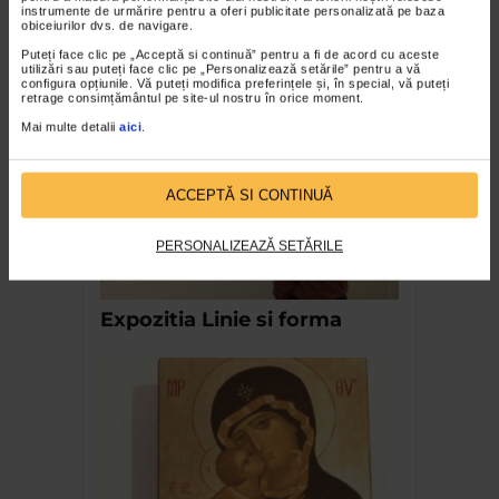
instrumente de urmărire pentru a oferi publicitate personalizată pe baza
Nicolae Tonitza – Pictor al copiilor
obiceiurilor dvs. de navigare.
158 vizualizari
Puteți face clic pe „Acceptă si continuă” pentru a fi de acord cu aceste
utilizări sau puteți face clic pe „Personalizează setările” pentru a vă
configura opțiunile. Vă puteți modifica preferințele și, în special, vă puteți
retrage consimțământul pe site-ul nostru în orice moment.
RECOMANDĂRI
Mai multe detalii
aici
.
ACCEPTĂ SI CONTINUĂ
PERSONALIZEAZĂ SETĂRILE
Expozitia Linie si forma