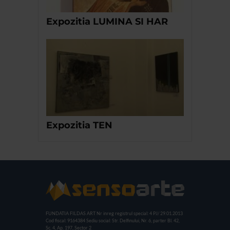
Expozitia LUMINA SI HAR
Expozitia TEN
FUNDATIA FILDAS ART
Nr inreg registrul special: 4 PJ/ 29.01.2013
Cod fiscal: 9164384
Sediu social: Str. Delfinului, Nr. 6, parter Bl. 42,
Sc. 4, Ap. 197, Sector 2