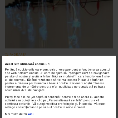
CLIPA DE ARTA
ARTS and ARTISTS. Floriama Cândea –
Acest site utilizează cookie-uri
„Invisible Garden #2”
Pe lângă cookie-urile care sunt strict necesare pentru funcționarea acestui
site web, folosim cookie-uri care ne ajută să înțelegem cum se navighează
123 vizualizari
pe site-ul nostru și ajută la îmbunătățirea modului în care funcționează site-
ul, de exemplu, făcând rezultatele să fie mai exacte în cazul căutărilor,
pentru a măsura performanța site-ului nostru. Partenerii noștri folosesc
instrumente de urmărire pentru a oferi publicitate personalizată pe baza
VIDEO
obiceiurilor dvs. de navigare.
Puteți face clic pe „Acceptă si continuă” pentru a fi de acord cu aceste
utilizări sau puteți face clic pe „Personalizează setările” pentru a vă
configura opțiunile. Vă puteți modifica preferințele și, în special, vă puteți
retrage consimțământul pe site-ul nostru în orice moment.
Mai multe detalii
aici
.