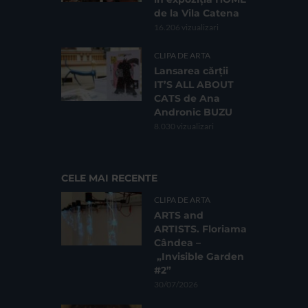
de la Vila Catena
16.206 vizualizari
CLIPA DE ARTA
Lansarea cărții
IT’S ALL ABOUT
CATS de Ana
Andronic BUZU
8.030 vizualizari
CELE MAI RECENTE
CLIPA DE ARTA
ARTS and
ARTISTS. Floriama
Cândea –
„Invisible Garden
#2”
30/07/2026