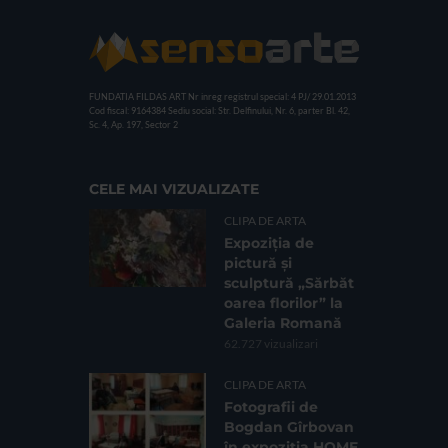
FUNDATIA FILDAS ART
Nr inreg registrul special: 4 PJ/ 29.01.2013
Cod fiscal: 9164384
Sediu social: Str. Delfinului, Nr. 6, parter Bl. 42,
Sc. 4, Ap. 197, Sector 2
CELE MAI VIZUALIZATE
CLIPA DE ARTA
Expoziția de
pictură și
sculptură „Sărbăt
oarea florilor” la
Galeria Romană
62.727 vizualizari
CLIPA DE ARTA
Fotografii de
Bogdan Gîrbovan
în expoziția HOME