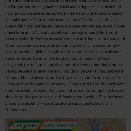
norii au menirea de a aduce în concret prezența altfel abstractă a
lui Dumnezeu. Norii galactici există acolo departe, astrofizicienii
încă își dau cu părerea de ce. Norii internetului (iClouds), prezență
virtuală, dar reală, susțin informație stocată în eter, circuite care
pleacă din niște (meta)calculatoare și care oferă (meta, méga, hyper,
über) informații. Calculatoarele sunt creație umană. Norii sunt
creație divină, în funcție de credințe și eresuri. Norii sunt creația lui
Dumnezeu pentru a așterne plapuma și a da hrana pământului –
apa, sursa vieții. (i)Norii se văd, dar nu sunt, prezență prin absență.
Furtună pe cer, furtună în iCloud, furtună în pahar, furtuna
dragostei, furtună sub zborul avionului, rachetei, bombei atomice.
Secetă pe pământ, grindină în Olimp, zbor pe zgârie nori, hackeri în
iClouds.
Nori și circuite, nori și fulgere, cu capul în nori, cules în
urma norilor, baloane printre nori, Clouds and I Clouds, norii sunt
metafora vieții pe pământ și stocul informațiilor minții fără de care
ziua de azi și organizarea ei ar fi foarte greu posibilă. Ei sunt formă,
prezență și absență.” – scrie curatorul expoziției Raluca Ilaria
Demetrescu.