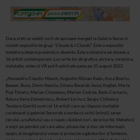
Daca vreti sa vedeti norii de aproape mergeti la Galeria Senso si
vizitati expozitia de grup "Clouds & I Clouds". Este o expozitie
metafora despre prezenta si absenta. Este o intalnire pe simeze a
16 artisti contemporani. Lucrarile lor de grafica, pictura, ceramica,
instalatie, video si VR pot fi admirate pana pe 31 august 2022.
„Alexandru Claudiu Maxim, Augustin Răzvan Radu, Anca Boeriu,
Beaver, Buzu, Denis Nanciu, Liliana Basarab, Ionuț Anghel, Maria
Pop Timaru, Marian Cîmpeanu, Marian Codrea, Radu Carnariu,
Raluca Ilaria Demetrescu, Robert Lörincz, Sergiu Chihaia și
Teodora Gavrilă sunt cei 16 artiști care au răspuns invitației
curatoarei și galeriei Senso de a sonda cu ochii (minții) zarea
cerului, a sufletului sau a cupei, căutând nori, de orice fel.
Metaforă
a vieții pe pământ cei care aduc ploaia dar și stoc de informații,
spațiu al imaginarului uman și proiecție a gândurilor și fanteziei,