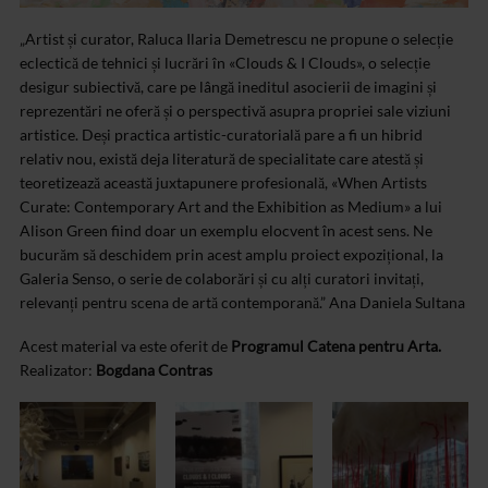
„Artist și curator, Raluca Ilaria Demetrescu ne propune o selecție
eclectică de tehnici și lucrări în «Clouds & I Clouds», o selecție
desigur subiectivă, care pe lângă ineditul asocierii de imagini și
reprezentări ne oferă și o perspectivă asupra propriei sale viziuni
artistice. Deși practica artistic-curatorială pare a fi un hibrid
relativ nou, există deja literatură de specialitate care atestă și
teoretizează această juxtapunere profesională, «When Artists
Curate: Contemporary Art and the Exhibition as Medium» a lui
Alison Green fiind doar un exemplu elocvent în acest sens. Ne
bucurăm să deschidem prin acest amplu proiect expozițional, la
Galeria Senso, o serie de colaborări și cu alți curatori invitați,
relevanți pentru scena de artă contemporană.” Ana Daniela Sultana
Acest material va este oferit de
Programul Catena pentru Arta.
Realizator:
Bogdana Contras