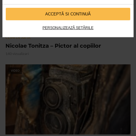
ACCEPTĂ SI CONTINUĂ
PERSONALIZEAZĂ SETĂRILE
CLIPA DE ARTA
Nicolae Tonitza – Pictor al copiilor
140 vizualizari
VIDEO