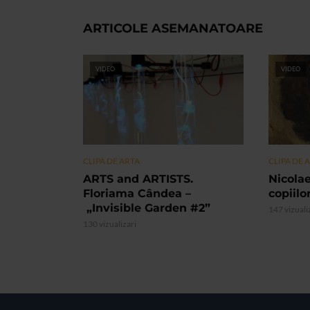
ARTICOLE ASEMANATOARE
VIDEO
VIDEO
CLIPA DE ARTA
CLIPA DE 
ARTS and ARTISTS.
Nicolae
Floriama Cândea –
copiilo
„Invisible Garden #2”
147 vizuali
130 vizualizari