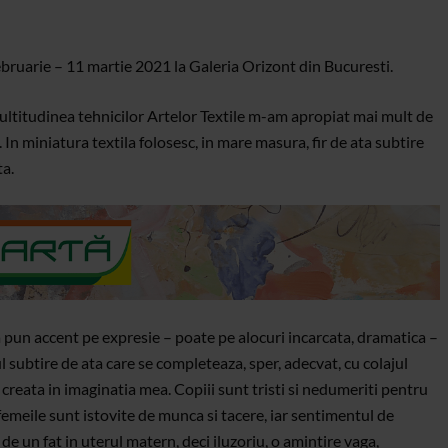
ebruarie – 11 martie 2021 la Galeria Orizont din Bucuresti.
ltitudinea tehnicilor Artelor Textile m-am apropiat mai mult de
i. In miniatura textila folosesc, in mare masura, fir de ata subtire
ta.
 sa pun accent pe expresie – poate pe alocuri incarcata, dramatica –
ul subtire de ata care se completeaza, sper, adecvat, cu colajul
 creata in imaginatia mea. Copiii sunt tristi si nedumeriti pentru
 femeile sunt istovite de munca si tacere, iar sentimentul de
e un fat in uterul matern, deci iluzoriu, o amintire vaga,