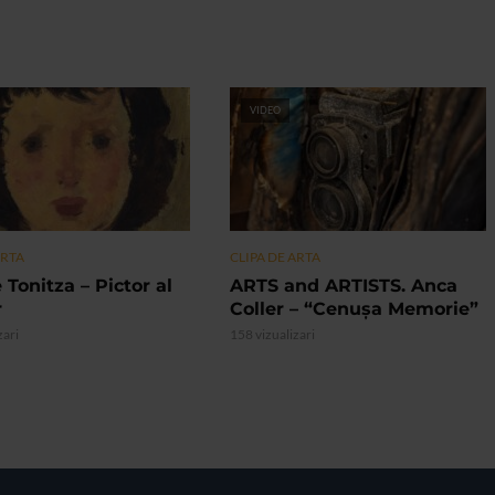
VIDEO
ARTA
CLIPA DE ARTA
 Tonitza – Pictor al
ARTS and ARTISTS. Anca
r
Coller – “Cenușa Memorie”
zari
158 vizualizari