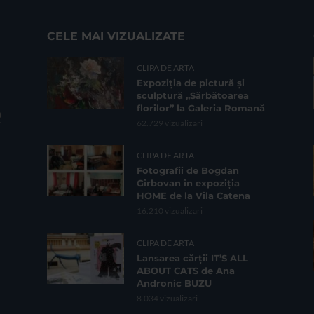
CELE MAI VIZUALIZATE
CLIPA DE ARTA
Expoziția de pictură și
sculptură „Sărbătoarea
florilor” la Galeria Romană
62.729 vizualizari
CLIPA DE ARTA
Fotografii de Bogdan
Gîrbovan în expoziția
HOME de la Vila Catena
16.210 vizualizari
CLIPA DE ARTA
Lansarea cărții IT’S ALL
ABOUT CATS de Ana
Andronic BUZU
8.034 vizualizari