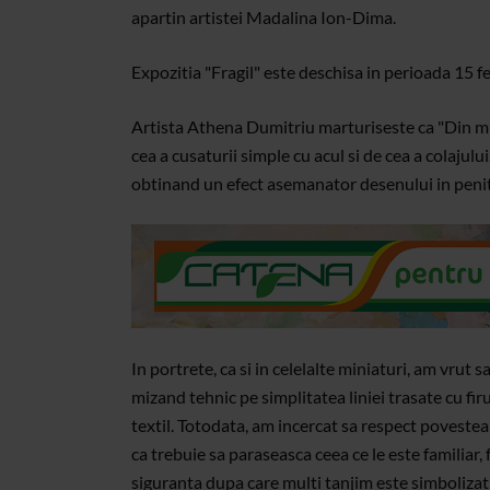
apartin artistei Madalina Ion-Dima.
Expozitia "Fragil" este deschisa in perioada 15 f
Artista Athena Dumitriu marturiseste ca "Din mu
cea a cusaturii simple cu acul si de cea a colajulu
obtinand un efect asemanator desenului in peni
In portrete, ca si in celelalte miniaturi, am vrut
mizand tehnic pe simplitatea liniei trasate cu fir
textil. Totodata, am incercat sa respect povestea
ca trebuie sa paraseasca ceea ce le este familiar,
siguranta dupa care multi tanjim este simbolizat d