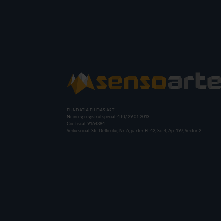
FUNDATIA FILDAS ART
Nr inreg registrul special: 4 PJ/ 29.01.2013
Cod fiscal: 9164384
Sediu social: Str. Delfinului, Nr. 6, parter Bl. 42, Sc. 4, Ap. 197, Sector 2