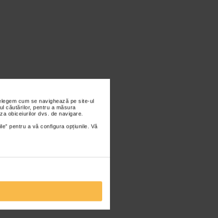
nțelegem cum se navighează pe site-ul
ul căutărilor, pentru a măsura
za obiceiurilor dvs. de navigare.
ile” pentru a vă configura opțiunile. Vă