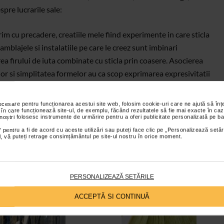
re lucrarile sale:
im cu precadere, creatiile mele fiind experimente in care sticla
amblajele si instalatiile pe care le creez sunt imbinari
a firului de iuta combinate cu sticla prin coasere. Asocierea
rilor si simplitatea formelor au ca scop exprimarea expresivitatii
ilor si juxtapunerea materialelor. Fragilitatea este aspectul vietii
le mele. Sursa de inspiratie o reprezinta fragilitatea pe care o
necesare pentru funcționarea acestui site web, folosim cookie-uri care ne ajută să î
 în care funcționează site-ul, de exemplu, făcând rezultatele să fie mai exacte în caz
ilor proprii sau din lumea exterioara, fragilitatea gasita in
 noștri folosesc instrumente de urmărire pentru a oferi publicitate personalizată pe ba
reatiile mele sunt modalitatea prin care exprim simbioza dintre ce
 pentru a fi de acord cu aceste utilizări sau puteți face clic pe „Personalizează setăr
ial, vă puteți retrage consimțământul pe site-ul nostru în orice moment.
stesc despre propria feminitate, despre cele doua laturi intrinseci,
na pentru Arta.
Realizator: Bogdana Contras
PERSONALIZEAZĂ SETĂRILE
ACCEPTĂ SI CONTINUĂ