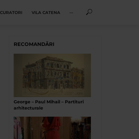
I CURATORI
VILA CATENA
···
RECOMANDĂRI
George – Paul Mihail – Partituri
arhitecturale