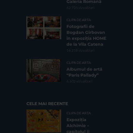
Galeria Romană
62.735 vizualizari
CLIPA DE ARTA
Fotografii de
Bogdan Gîrbovan
în expoziția HOME
de la Vila Catena
16.218 vizualizari
CLIPA DE ARTA
Albumul de artă
“Paris Pallady”
6.602 vizualizari
CELE MAI RECENTE
CLIPA DE ARTA
Expoziția
Alchimie –
capitolul II