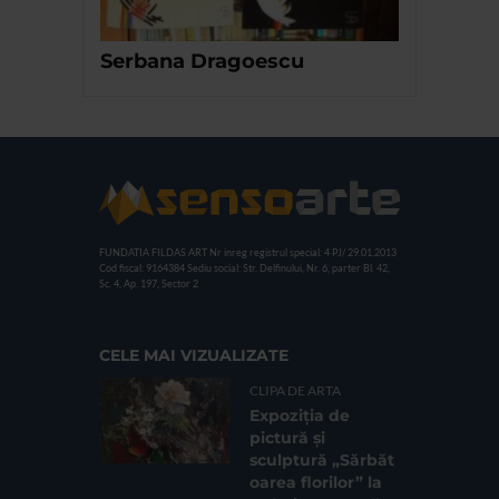
Serbana Dragoescu
FUNDATIA FILDAS ART
Nr inreg registrul special: 4 PJ/ 29.01.2013
Cod fiscal: 9164384
Sediu social: Str. Delfinului, Nr. 6, parter Bl. 42,
Sc. 4, Ap. 197, Sector 2
CELE MAI VIZUALIZATE
CLIPA DE ARTA
Expoziția de
pictură și
sculptură „Sărbăt
oarea florilor” la