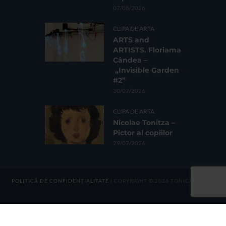
07/08/2026
CLIPA DE ARTA
ARTS and
ARTISTS. Floriama
Cândea –
„Invisible Garden
#2”
30/07/2026
CLIPA DE ARTA
Nicolae Tonitza –
Pictor al copiilor
29/07/2026
POLITICĂ DE CONFIDENȚIALITATE
| COPYRIGHT © 2026 TONICA GROUP