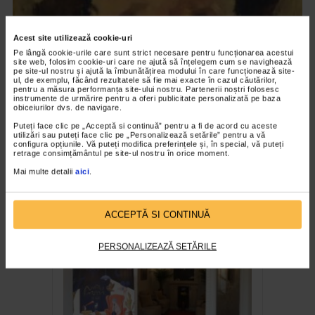
Acest site utilizează cookie-uri
Pe lângă cookie-urile care sunt strict necesare pentru funcționarea acestui
site web, folosim cookie-uri care ne ajută să înțelegem cum se navighează
pe site-ul nostru și ajută la îmbunătățirea modului în care funcționează site-
ul, de exemplu, făcând rezultatele să fie mai exacte în cazul căutărilor,
pentru a măsura performanța site-ului nostru. Partenerii noștri folosesc
instrumente de urmărire pentru a oferi publicitate personalizată pe baza
obiceiurilor dvs. de navigare.
Puteți face clic pe „Acceptă si continuă” pentru a fi de acord cu aceste
utilizări sau puteți face clic pe „Personalizează setările” pentru a vă
CLIPA DE ARTA
configura opțiunile. Vă puteți modifica preferințele și, în special, vă puteți
retrage consimțământul pe site-ul nostru în orice moment.
Nicolae Tonitza – Pictor al copiilor
Mai multe detalii
aici
.
175 vizualizari
RECOMANDĂRI
ACCEPTĂ SI CONTINUĂ
PERSONALIZEAZĂ SETĂRILE