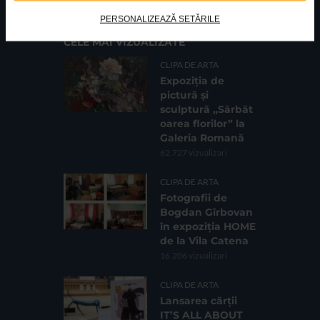
PERSONALIZEAZĂ SETĂRILE
CELE MAI VIZUALIZATE
CLIPA DE ARTA
Expoziția de
pictură și
sculptură „Sărbăt
oarea florilor” la
Galeria Romană
62.727 vizualizari
CLIPA DE ARTA
Fotografii de
Bogdan Gîrbovan
în expoziția HOME
de la Vila Catena
16.206 vizualizari
CLIPA DE ARTA
Lansarea cărții
IT’S ALL ABOUT