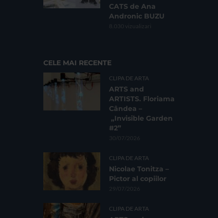
CATS de Ana
Andronic BUZU
8.030 vizualizari
CELE MAI RECENTE
CLIPA DE ARTA
ARTS and
ARTISTS. Floriama
Cândea –
„Invisible Garden
#2”
30/07/2026
CLIPA DE ARTA
Nicolae Tonitza –
Pictor al copiilor
29/07/2026
CLIPA DE ARTA