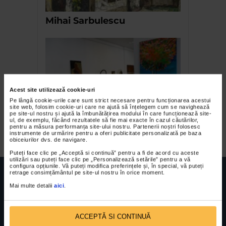
Mihai Sarbulescu
Acest site utilizează cookie-uri
Pe lângă cookie-urile care sunt strict necesare pentru funcționarea acestui
site web, folosim cookie-uri care ne ajută să înțelegem cum se navighează
pe site-ul nostru și ajută la îmbunătățirea modului în care funcționează site-
ul, de exemplu, făcând rezultatele să fie mai exacte în cazul căutărilor,
Expozitia Ambient Obiect 4
pentru a măsura performanța site-ului nostru. Partenerii noștri folosesc
instrumente de urmărire pentru a oferi publicitate personalizată pe baza
obiceiurilor dvs. de navigare.
Puteți face clic pe „Acceptă si continuă” pentru a fi de acord cu aceste
utilizări sau puteți face clic pe „Personalizează setările” pentru a vă
configura opțiunile. Vă puteți modifica preferințele și, în special, vă puteți
retrage consimțământul pe site-ul nostru în orice moment.
Mai multe detalii
aici
.
FUNDATIA FILDAS ART
Nr inreg registrul special: 4 PJ/ 29.01.2013
ACCEPTĂ SI CONTINUĂ
Cod fiscal: 9164384
Sediu social: Str. Delfinului, Nr. 6, parter Bl. 42,
Sc. 4, Ap. 197, Sector 2