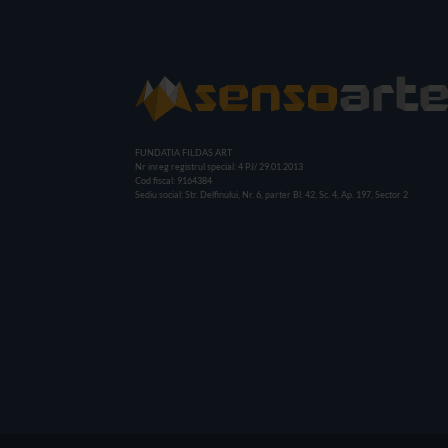
FUNDATIA FILDAS ART
Nr inreg registrul special: 4 PJ/ 29.01.2013
Cod fiscal: 9164384
Sediu social: Str. Delfinului, Nr. 6, parter Bl. 42, Sc. 4, Ap. 197, Sector 2