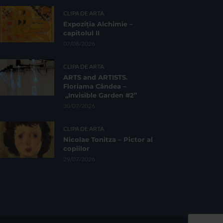
CLIPA DE ARTA
Expoziția Alchimie –
capitolul II
07/08/2026
CLIPA DE ARTA
ARTS and ARTISTS.
Floriama Cândea –
„Invisible Garden #2”
30/07/2026
CLIPA DE ARTA
Nicolae Tonitza – Pictor al
copiilor
29/07/2026