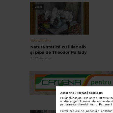
VIDEO
CLIPA DE ARTA
Natură statică cu liliac alb
și pipă de Theodor Pallady
3.347 vizualizari
Acest site utilizează cookie-uri
Pe lângă cookie-urile care sunt strict 
nostru și ajută la îmbunătățirea modului
performanța site-ului nostru. Partenerii
Puteți face clic pe „Acceptă si continuă”