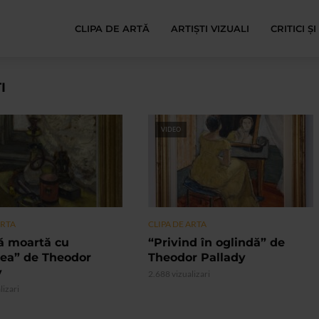
CLIPA DE ARTĂ
ARTIȘTI VIZUALI
CRITICI Ș
I
VIDEO
ARTA
CLIPA DE ARTA
ă moartă cu
“Privind în oglindă” de
lea” de Theodor
Theodor Pallady
y
2.688 vizualizari
lizari