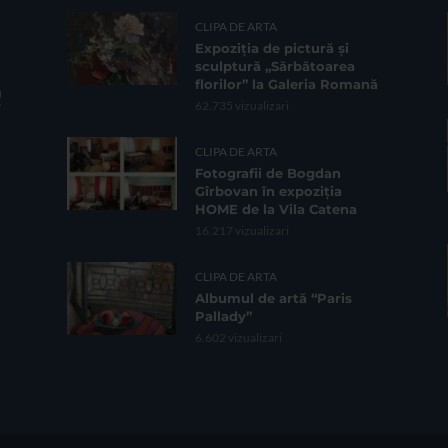
CLIPA DE ARTA
Expoziția de pictură și
sculptură „Sărbătoarea
florilor” la Galeria Romană
62.735 vizualizari
CLIPA DE ARTA
Fotografii de Bogdan
Gîrbovan în expoziția
HOME de la Vila Catena
16.217 vizualizari
CLIPA DE ARTA
Albumul de artă “Paris
Pallady”
6.602 vizualizari