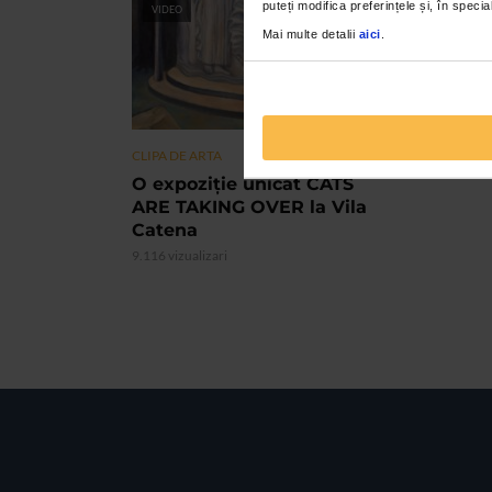
puteți modifica preferințele și, în spec
VIDEO
Mai multe detalii
aici
.
CLIPA DE ARTA
O expoziție unicat CATS
ARE TAKING OVER la Vila
Catena
9.116 vizualizari