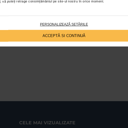
ial, vă puteți retrage consimțământul pe site-ul nostru în orice moment.
PERSONALIZEAZĂ SETĂRILE
ACCEPTĂ SI CONTINUĂ
CELE MAI VIZUALIZATE