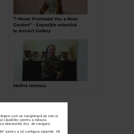
”I Never Promised You a Rose
Garden” – Expoziție colectivă
la AnnArt Gallery
Malina Ionescu
nțelegem cum se navighează pe site-ul
ul căutărilor, pentru a măsura
za obiceiurilor dvs. de navigare.
ile” pentru a vă configura opțiunile. Vă