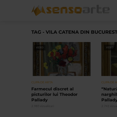
TAG - VILA CATENA DIN BUCUREST
VIDEO
VIDEO
CLIPA DE ARTA
CLIPA DE 
Farmecul discret al
“Natur
picturilor lui Theodor
narghi
Pallady
Pallad
2.985 vizualizari
2.741 vizua