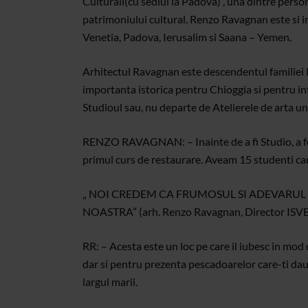
Culturali(cu sediul la Padova) , una dintre pers
patrimoniului cultural, Renzo Ravagnan este si i
Venetia, Padova, Ierusalim si Saana – Yemen.
Arhitectul Ravagnan este descendentul familiei 
importanta istorica pentru Chioggia si pentru in
Studioul sau, nu departe de Atelierele de arta und
RENZO RAVAGNAN: – Inainte de a fi Studio, a fos
primul curs de restaurare. Aveam 15 studenti care
„ NOI CREDEM CA FRUMOSUL SI ADEVARUL 
NOASTRA” (arh. Renzo Ravagnan, Director ISV
RR: – Acesta este un loc pe care il iubesc in mod
dar si pentru prezenta pescadoarelor care-ti dau i
largul marii.