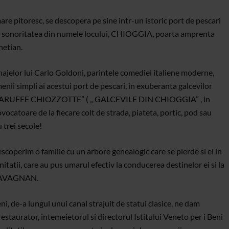
mare pitoresc, se descopera pe sine intr-un istoric port de pescari
l ca sonoritatea din numele locului, CHIOGGIA, poarta amprenta
netian.
najelor lui Carlo Goldoni, parintele comediei italiene moderne,
menii simpli ai acestui port de pescari, in exuberanta galcevilor
 „ LE BARUFFE CHIOZZOTTE” ( „ GALCEVILE DIN CHIOGGIA” , in
catoare de la fiecare colt de strada, piateta, portic, pod sau
 trei secole!
coperim o familie cu un arbore genealogic care se pierde si el in
tatii, care au pus umarul efectiv la conducerea destinelor ei si la
a RAVAGNAN.
ni, de-a lungul unui canal strajuit de statui clasice, ne dam
estaurator, intemeietorul si directorul Istitului Veneto per i Beni