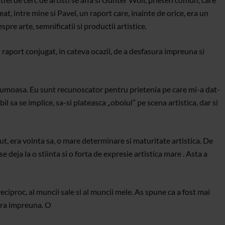
eat, intre mine si Pavel, un raport care, inainte de orice, era un
pre arte, semnificatii si productii artistice.
un raport conjugat, in cateva ocazii, de a desfasura impreuna si
frumoasa. Eu sunt recunoscator pentru prietenia pe care mi-a dat-
abil sa se implice, sa-si plateasca „obolul” pe scena artistica, dar si
ut, era vointa sa, o mare determinare si maturitate artistica. De
deja la o stiinta si o forta de expresie artistica mare . Asta a
ciproc, al muncii sale si al muncii mele. As spune ca a fost mai
cra impreuna. O