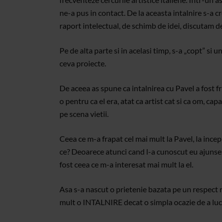
ne-a pus in contact. De la aceasta intalnire s-a cr
raport intelectual, de schimb de idei, discutam des
Pe de alta parte si in acelasi timp, s-a „copt” si 
ceva proiecte.
De aceea as spune ca intalnirea cu Pavel a fost 
o pentru ca el era, atat ca artist cat si ca om, cap
pe scena vietii.
Ceea ce m-a frapat cel mai mult la Pavel, la incep
ce? Deoarece atunci cand l-a cunoscut eu ajunsese 
fost ceea ce m-a interesat mai mult la el.
Asa s-a nascut o prietenie bazata pe un respect re
mult o INTALNIRE decat o simpla ocazie de a lu