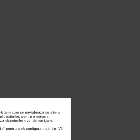
nțelegem cum se navighează pe site-ul
ul căutărilor, pentru a măsura
za obiceiurilor dvs. de navigare.
ile” pentru a vă configura opțiunile. Vă