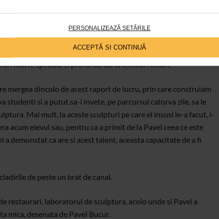
or caselor. Este mandru de aceste observatii pentru ca ele vizeaza,
oiect la care a lucrat 5 ani, pentru clasificarea si restaurarea
PERSONALIZEAZĂ SETĂRILE
ACCEPTĂ SI CONTINUĂ
nti sustinatori ai sculptorului Pavel Bucur, in Italia.
rari foarte speciale si profunde ale artistului roman.
re mergea dincolo de acest raport de lucru, prin care construiam
a studenti si a putut sa-i invete, pe parcursul catorva zile, sa le
lptura. Mai mult, la aceste sculpturi pe care el insusi le-a facut, i-
era acum elevul sau, pentru ca a primit de la Pavel ceea ce este
el a demonstat ca are si acest talent, aceasta capacitate de a fi
ladirile de peste un brat de canal.
de restaurari, laboratorul de sculptura, acolo unde si Pavel a
ta mica, desenata de Pavel Bucur.