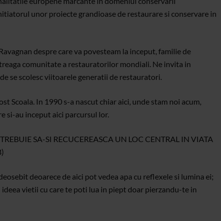
onalitatile europene marcante in domeniul conservarii
nitiatorul unor proiecte grandioase de restaurare si conservare in
Ravagnan despre care va povesteam la inceput, familie de
treaga comunitate a restauratorilor mondiali. Ne invita in
e se scolesc viitoarele generatii de restauratori.
t Scoala. In 1990 s-a nascut chiar aici, unde stam noi acum,
 si-au inceput aici parcursul lor.
TREBUIE SA-SI RECUCEREASCA UN LOC CENTRAL IN VIATA
B)
 deosebit deoarece de aici pot vedea apa cu reflexele si lumina ei;
deea vietii cu care te poti lua in piept doar pierzandu-te in