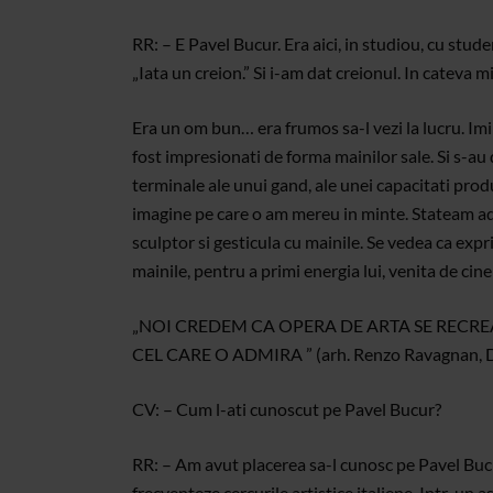
RR: – E Pavel Bucur. Era aici, in studiou, cu stu
„Iata un creion.” Si i-am dat creionul. In cateva m
Era un om bun… era frumos sa-l vezi la lucru. Imi
fost impresionati de forma mainilor sale. Si s-au d
terminale ale unui gand, ale unei capacitati produ
imagine pe care o am mereu in minte. Stateam adun
sculptor si gesticula cu mainile. Se vedea ca expr
mainile, pentru a primi energia lui, venita de cin
„NOI CREDEM CA OPERA DE ARTA SE RECRE
CEL CARE O ADMIRA ” (arh. Renzo Ravagnan, D
CV: – Cum l-ati cunoscut pe Pavel Bucur?
RR: – Am avut placerea sa-l cunosc pe Pavel Bucu
frecventeze cercurile artistice italiene. Intr-un a