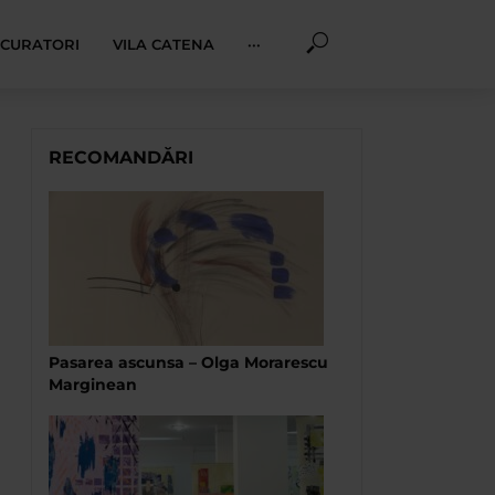
I CURATORI
VILA CATENA
···
RECOMANDĂRI
Pasarea ascunsa – Olga Morarescu
Marginean