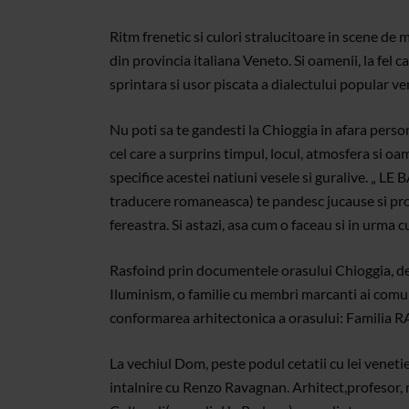
Ritm frenetic si culori stralucitoare in scene de 
din provincia italiana Veneto. Si oamenii, la fe
sprintara si usor piscata a dialectului popular ve
Nu poti sa te gandesti la Chioggia in afara perso
cel care a surprins timpul, locul, atmosfera si oa
specifice acestei natiuni vesele si guralive.
traducere romaneasca) te pandesc jucause si provo
fereastra. Si astazi, asa cum o faceau si in urma cu
Rasfoind prin documentele orasului Chioggia, des
Iluminism, o familie cu membri marcanti ai comuni
conformarea arhitectonica a orasului: Famili
La vechiul Dom, peste podul cetatii cu lei venetie
intalnire cu Renzo Ravagnan. Arhitect,profesor, r