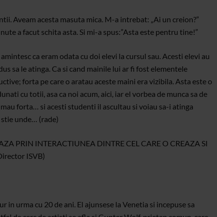
dentii. Aveam acesta masuta mica. M-a intrebat: „Ai un creion?”
inute a facut schita asta. Si mi-a spus:”Asta este pentru tine!”
 amintesc ca eram odata cu doi elevi la cursul sau. Acesti elevi au
us sa le atinga. Ca si cand mainile lui ar fi fost elementele
ctive; forta pe care o aratau aceste maini era vizibila. Asta este o
ati cu totii, asa ca noi acum, aici, iar el vorbea de munca sa de
imau forta… si acesti studenti il ascultau si voiau sa-i atinga
e stie unde… (rade)
AZA PRIN INTERACTIUNEA DINTRE CEL CARE O CREAZA SI
irector ISVB)
r in urma cu 20 de ani. El ajunsese la Venetia si incepuse sa
stfel de cerc de artisti se afla si Gunter Wolf, prieten comun, care