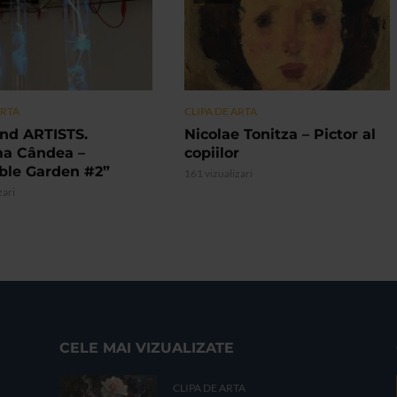
ARTA
CLIPA DE ARTA
nd ARTISTS.
Nicolae Tonitza – Pictor al
ma Cândea –
copiilor
ible Garden #2”
161 vizualizari
zari
CELE MAI VIZUALIZATE
CLIPA DE ARTA