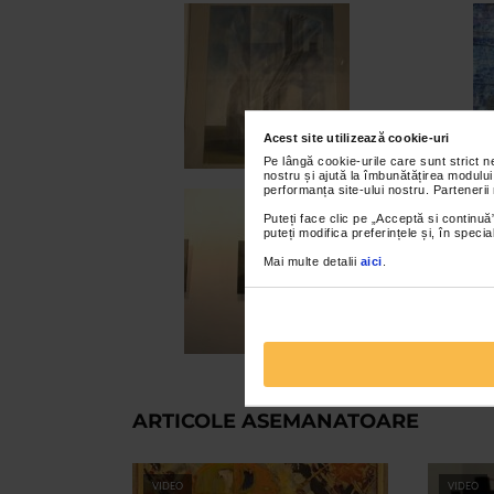
Acest site utilizează cookie-uri
Pe lângă cookie-urile care sunt strict 
nostru și ajută la îmbunătățirea modului
performanța site-ului nostru. Partenerii
Puteți face clic pe „Acceptă si continuă”
puteți modifica preferințele și, în spec
Mai multe detalii
aici
.
ARTICOLE ASEMANATOARE
VIDEO
VIDEO