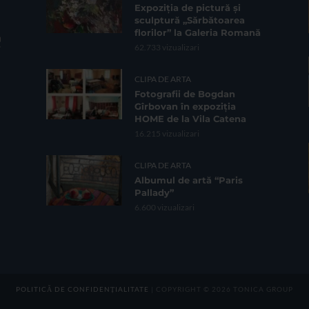
Expoziția de pictură și
sculptură „Sărbătoarea
florilor” la Galeria Romană
62.733 vizualizari
CLIPA DE ARTA
Fotografii de Bogdan
Gîrbovan în expoziția
HOME de la Vila Catena
16.215 vizualizari
CLIPA DE ARTA
Albumul de artă “Paris
Pallady”
6.600 vizualizari
POLITICĂ DE CONFIDENȚIALITATE
| COPYRIGHT © 2026 TONICA GROUP