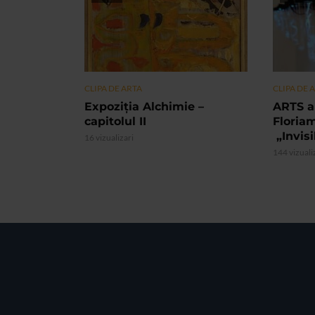
CLIPA DE ARTA
CLIPA DE 
Expoziția Alchimie –
ARTS a
capitolul II
Floria
„Invis
16 vizualizari
144 vizuali