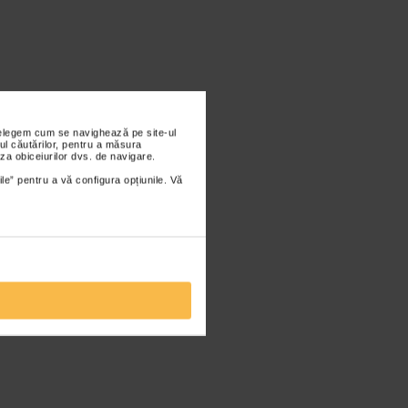
nțelegem cum se navighează pe site-ul
ul căutărilor, pentru a măsura
za obiceiurilor dvs. de navigare.
ile” pentru a vă configura opțiunile. Vă