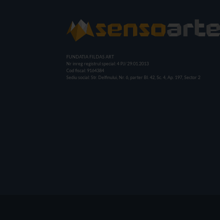
FUNDATIA FILDAS ART
Nr inreg registrul special: 4 PJ/ 29.01.2013
Cod fiscal: 9164384
Sediu social: Str. Delfinului, Nr. 6, parter Bl. 42, Sc. 4, Ap. 197, Sector 2