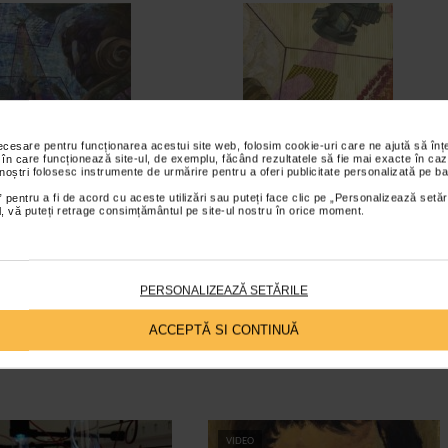
necesare pentru funcționarea acestui site web, folosim cookie-uri care ne ajută să î
 în care funcționează site-ul, de exemplu, făcând rezultatele să fie mai exacte în caz
 noștri folosesc instrumente de urmărire pentru a oferi publicitate personalizată pe ba
 pentru a fi de acord cu aceste utilizări sau puteți face clic pe „Personalizează setăr
ial, vă puteți retrage consimțământul pe site-ul nostru în orice moment.
PERSONALIZEAZĂ SETĂRILE
ACCEPTĂ SI CONTINUĂ
VIDEO