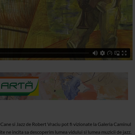
a Cane si Jazz de Robert Vraciu pot fi vizionate la Galeria Caminul
te ne incita sa descoperim lumea vidului si lumea muzicii de jazz.