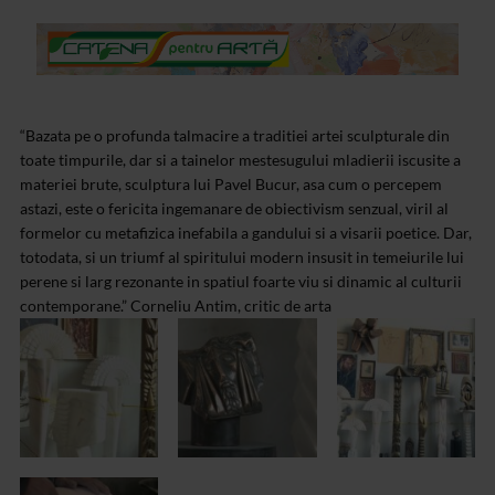
“Bazata pe o profunda talmacire a traditiei artei sculpturale din
toate timpurile, dar si a tainelor mestesugului mladierii iscusite a
materiei brute, sculptura lui Pavel Bucur, asa cum o percepem
astazi, este o fericita ingemanare de obiectivism senzual, viril al
formelor cu metafizica inefabila a gandului si a visarii poetice. Dar,
totodata, si un triumf al spiritului modern insusit in temeiurile lui
perene si larg rezonante in spatiul foarte viu si dinamic al culturii
contemporane.” Corneliu Antim, critic de arta