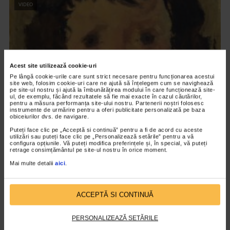
VIDEO
Acest site utilizează cookie-uri
Pe lângă cookie-urile care sunt strict necesare pentru funcționarea acestui
site web, folosim cookie-uri care ne ajută să înțelegem cum se navighează
pe site-ul nostru și ajută la îmbunătățirea modului în care funcționează site-
ul, de exemplu, făcând rezultatele să fie mai exacte în cazul căutărilor,
pentru a măsura performanța site-ului nostru. Partenerii noștri folosesc
instrumente de urmărire pentru a oferi publicitate personalizată pe baza
obiceiurilor dvs. de navigare.
CLIPA DE ARTA
Puteți face clic pe „Acceptă si continuă” pentru a fi de acord cu aceste
Nicolae Tonitza – Pictor al copiilor
utilizări sau puteți face clic pe „Personalizează setările” pentru a vă
configura opțiunile. Vă puteți modifica preferințele și, în special, vă puteți
retrage consimțământul pe site-ul nostru în orice moment.
175 vizualizari
Mai multe detalii
aici
.
RECOMANDĂRI
ACCEPTĂ SI CONTINUĂ
PERSONALIZEAZĂ SETĂRILE