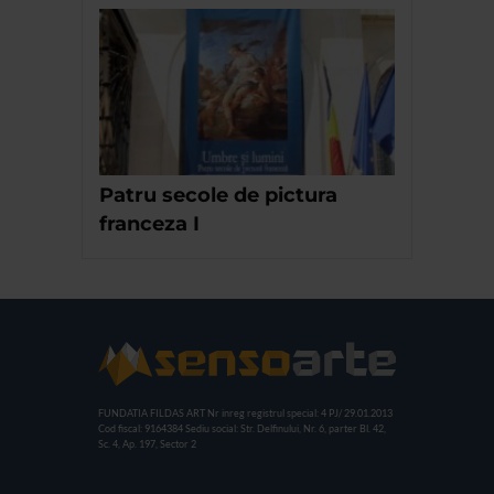
Patru secole de pictura
franceza I
FUNDATIA FILDAS ART
Nr inreg registrul special: 4 PJ/ 29.01.2013
Cod fiscal: 9164384
Sediu social: Str. Delfinului, Nr. 6, parter Bl. 42,
Sc. 4, Ap. 197, Sector 2