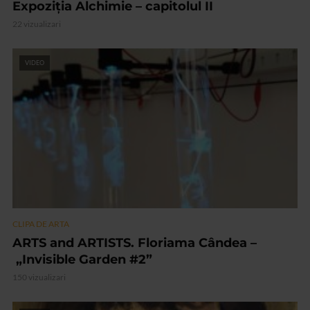
Expoziția Alchimie – capitolul II
22 vizualizari
VIDEO
CLIPA DE ARTA
ARTS and ARTISTS. Floriama Cândea –
„Invisible Garden #2”
150 vizualizari