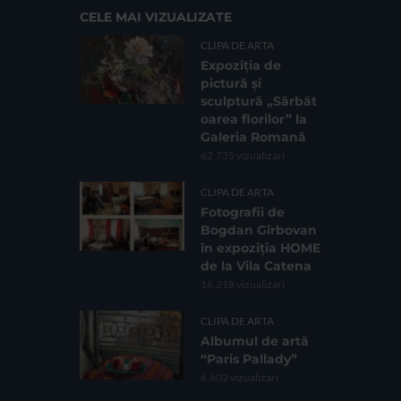
CELE MAI VIZUALIZATE
CLIPA DE ARTA
Expoziția de
pictură și
sculptură „Sărbăt
oarea florilor” la
Galeria Romană
62.735 vizualizari
CLIPA DE ARTA
Fotografii de
Bogdan Gîrbovan
în expoziția HOME
de la Vila Catena
16.218 vizualizari
CLIPA DE ARTA
Albumul de artă
“Paris Pallady”
6.602 vizualizari