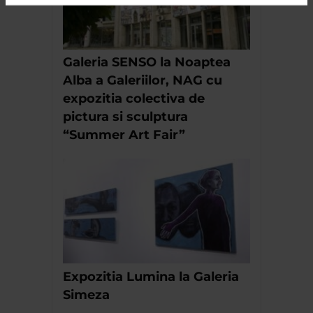
Galeria SENSO la Noaptea
Alba a Galeriilor, NAG cu
expozitia colectiva de
pictura si sculptura
“Summer Art Fair”
Expozitia Lumina la Galeria
Simeza