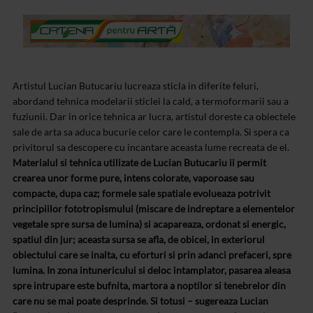
Artistul Lucian Butucariu lucreaza sticla in diferite feluri,
abordand tehnica modelarii sticlei la cald, a termoformarii sau a
fuziunii. Dar in orice tehnica ar lucra, artistul doreste ca obiectele
sale de arta sa aduca bucurie celor care le contempla. Si spera ca
privitorul sa descopere cu incantare aceasta lume recreata de el.
Materialul si tehnica utilizate de Lucian Butucariu ii permit
crearea unor forme pure, intens colorate, vaporoase sau
compacte, dupa caz; formele sale spatiale evolueaza potrivit
principiilor fototropismului (miscare de indreptare a elementelor
vegetale spre sursa de lumina) si acapareaza, ordonat si energic,
spatiul din jur; aceasta sursa se afla, de obicei, in exteriorul
obiectului care se inalta, cu eforturi si prin adanci prefaceri, spre
lumina. In zona intunericului si deloc intamplator, pasarea aleasa
spre intrupare este bufnita, martora a noptilor si tenebrelor din
care nu se mai poate desprinde. Si totusi – sugereaza Lucian