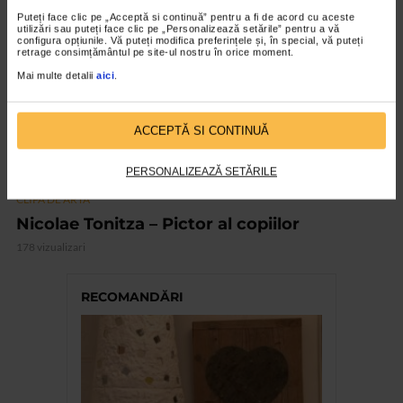
Puteți face clic pe „Acceptă si continuă” pentru a fi de acord cu aceste
utilizări sau puteți face clic pe „Personalizează setările” pentru a vă
configura opțiunile. Vă puteți modifica preferințele și, în special, vă puteți
retrage consimțământul pe site-ul nostru în orice moment.
Mai multe detalii
aici
.
ACCEPTĂ SI CONTINUĂ
PERSONALIZEAZĂ SETĂRILE
CLIPA DE ARTA
Nicolae Tonitza – Pictor al copiilor
178 vizualizari
RECOMANDĂRI