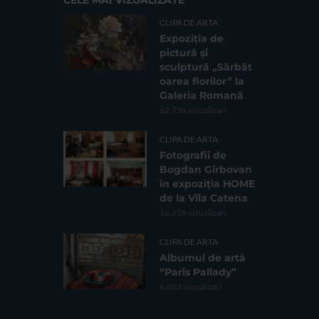
CLIPA DE ARTA
Expoziția de
pictură și
sculptură „Sărbăt
oarea florilor” la
Galeria Romană
62.736 vizualizari
CLIPA DE ARTA
Fotografii de
Bogdan Gîrbovan
în expoziția HOME
de la Vila Catena
16.218 vizualizari
CLIPA DE ARTA
Albumul de artă
“Paris Pallady”
6.603 vizualizari