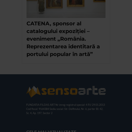
CATENA, sponsor al
catalogului expoziției –
eveniment „România.
Reprezentarea identitară a
portului popular în artă”
FUNDATIA FILDAS ART
Nr inreg registrul special: 4 PJ/ 29.01.2013
Cod fiscal: 9164384
Sediu social: Str. Delfinului, Nr. 6, parter Bl. 42,
Sc. 4, Ap. 197, Sector 2
CELE MAI VIZUALIZATE