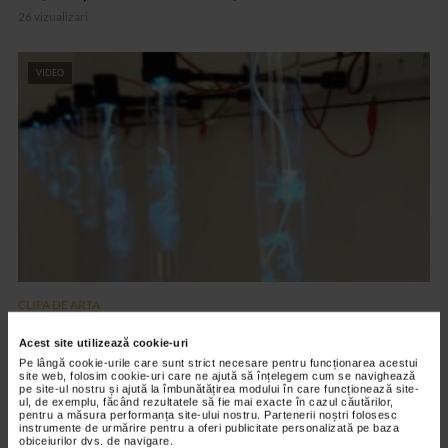
26 vizualizari
VIDEO
CLIPA DE ARTA
ARTS and ARTISTS. Floriama Cândea –
Acest site utilizează cookie-uri
„Invisible Garden #2”
Pe lângă cookie-urile care sunt strict necesare pentru funcționarea acestui
site web, folosim cookie-uri care ne ajută să înțelegem cum se navighează
154 vizualizari
pe site-ul nostru și ajută la îmbunătățirea modului în care funcționează site-
ul, de exemplu, făcând rezultatele să fie mai exacte în cazul căutărilor,
pentru a măsura performanța site-ului nostru. Partenerii noștri folosesc
instrumente de urmărire pentru a oferi publicitate personalizată pe baza
VIDEO
obiceiurilor dvs. de navigare.