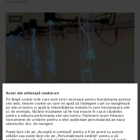
21 vizualizari
VIDEO
CLIPA DE ARTA
Acest site utilizează cookie-uri
ARTS and ARTISTS. Floriama Cândea –
Pe lângă cookie-urile care sunt strict necesare pentru funcționarea acestui
site web, folosim cookie-uri care ne ajută să înțelegem cum se navighează
„Invisible Garden #2”
pe site-ul nostru și ajută la îmbunătățirea modului în care funcționează site-
ul, de exemplu, făcând rezultatele să fie mai exacte în cazul căutărilor,
148 vizualizari
pentru a măsura performanța site-ului nostru. Partenerii noștri folosesc
instrumente de urmărire pentru a oferi publicitate personalizată pe baza
obiceiurilor dvs. de navigare.
Puteți face clic pe „Acceptă si continuă” pentru a fi de acord cu aceste
VIDEO
utilizări sau puteți face clic pe „Personalizează setările” pentru a vă
configura opțiunile. Vă puteți modifica preferințele și, în special, vă puteți