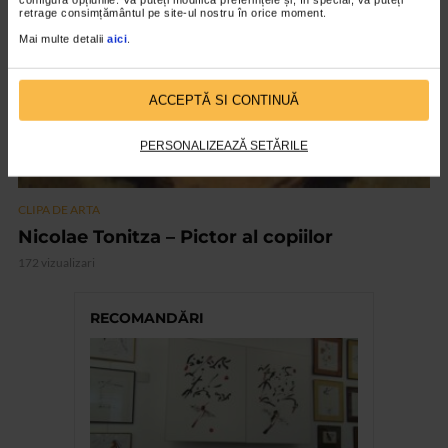
retrage consimțământul pe site-ul nostru în orice moment.
Mai multe detalii
aici
.
ACCEPTĂ SI CONTINUĂ
PERSONALIZEAZĂ SETĂRILE
CLIPA DE ARTA
Nicolae Tonitza – Pictor al copiilor
172 vizualizari
RECOMANDĂRI