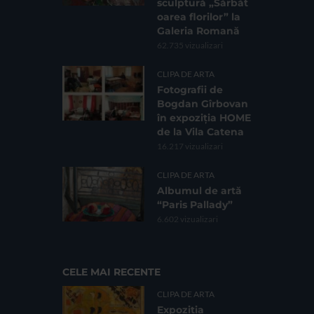
sculptură „Sărbăt
oarea florilor” la
Galeria Romană
62.735 vizualizari
CLIPA DE ARTA
Fotografii de
Bogdan Gîrbovan
în expoziția HOME
de la Vila Catena
16.217 vizualizari
CLIPA DE ARTA
Albumul de artă
“Paris Pallady”
6.602 vizualizari
CELE MAI RECENTE
CLIPA DE ARTA
Expoziția