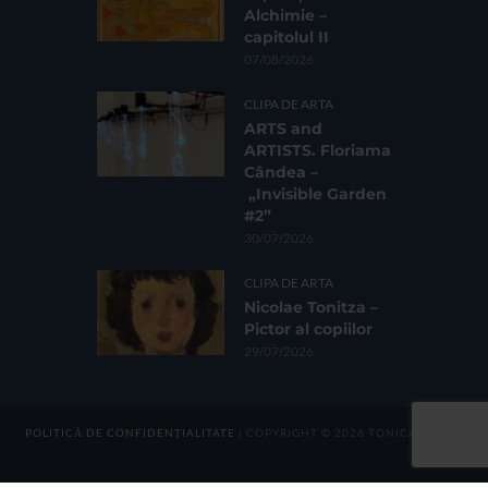
Alchimie –
capitolul II
07/08/2026
CLIPA DE ARTA
ARTS and
ARTISTS. Floriama
Cândea –
„Invisible Garden
#2”
30/07/2026
CLIPA DE ARTA
Nicolae Tonitza –
Pictor al copiilor
29/07/2026
POLITICĂ DE CONFIDENȚIALITATE
| COPYRIGHT © 2026 TONICA GROUP