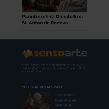
Parinti si sfinti Donatello si
Sf. Anton de Padova
FUNDATIA FILDAS ART
Nr inreg registrul special: 4 PJ/ 29.01.2013
Cod fiscal: 9164384
Sediu social: Str. Delfinului, Nr. 6, parter Bl. 42,
Sc. 4, Ap. 197, Sector 2
CELE MAI VIZUALIZATE
CLIPA DE ARTA
Expoziția de
pictură și