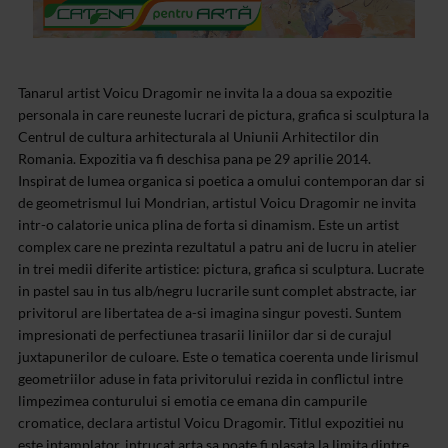
Tanarul artist Voicu Dragomir ne invita la a doua sa expozitie
personala in care reuneste lucrari de pictura, grafica si sculptura la
Centrul de cultura arhitecturala al Uniunii Arhitectilor din
Romania. Expozitia va fi deschisa pana pe 29 aprilie 2014.
Inspirat de lumea organica si poetica a omului contemporan dar si
de geometrismul lui Mondrian, artistul Voicu Dragomir ne invita
intr-o calatorie unica plina de forta si dinamism. Este un artist
complex care ne prezinta rezultatul a patru ani de lucru in atelier
in trei medii diferite artistice: pictura, grafica si sculptura. Lucrate
in pastel sau in tus alb/negru lucrarile sunt complet abstracte, iar
privitorul are libertatea de a-si imagina singur povesti. Suntem
impresionati de perfectiunea trasarii liniilor dar si de curajul
juxtapunerilor de culoare.
Este o tematica coerenta unde lirismul
geometriilor aduse in fata privitorului rezida in conflictul intre
limpezimea conturului si emotia ce emana din campurile
cromatice, declara artistul Voicu Dragomir.
Titlul expozitiei nu
este intamplator, intrucat arta sa poate fi plasata la limita dintre