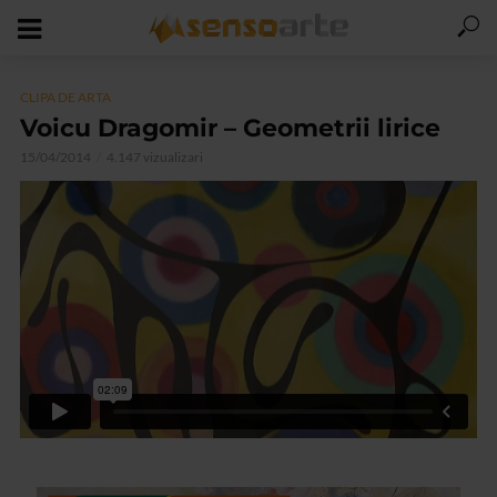
CLIPA DE ARTA
Voicu Dragomir – Geometrii lirice
15/04/2014
4.147 vizualizari