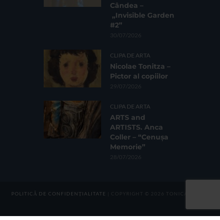
Cândea –
„Invisible Garden
#2”
30/07/2026
CLIPA DE ARTA
Nicolae Tonitza –
Pictor al copiilor
29/07/2026
CLIPA DE ARTA
ARTS and
ARTISTS. Anca
Coller – “Cenușa
Memorie”
28/07/2026
POLITICĂ DE CONFIDENȚIALITATE
| COPYRIGHT © 2026 TONICA GROUP