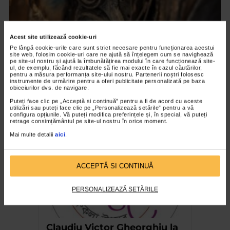
Acest site utilizează cookie-uri
Pe lângă cookie-urile care sunt strict necesare pentru funcționarea acestui
site web, folosim cookie-uri care ne ajută să înțelegem cum se navighează
pe site-ul nostru și ajută la îmbunătățirea modului în care funcționează site-
CLIPA DE ARTA
ul, de exemplu, făcând rezultatele să fie mai exacte în cazul căutărilor,
pentru a măsura performanța site-ului nostru. Partenerii noștri folosesc
ARTS and ARTISTS. Anca Coller – “Cenușa
instrumente de urmărire pentru a oferi publicitate personalizată pe baza
Memorie”
obiceiurilor dvs. de navigare.
Puteți face clic pe „Acceptă si continuă” pentru a fi de acord cu aceste
156 vizualizari
utilizări sau puteți face clic pe „Personalizează setările” pentru a vă
configura opțiunile. Vă puteți modifica preferințele și, în special, vă puteți
retrage consimțământul pe site-ul nostru în orice moment.
RECOMANDĂRI
Mai multe detalii
aici
.
ACCEPTĂ SI CONTINUĂ
PERSONALIZEAZĂ SETĂRILE
Claudiu Victor Gheorghiu la