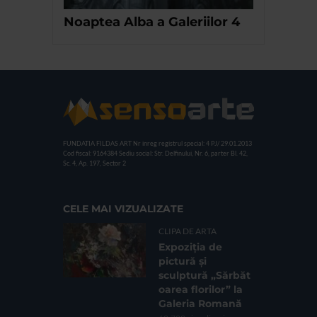
Noaptea Alba a Galeriilor 4
FUNDATIA FILDAS ART
Nr inreg registrul special: 4 PJ/ 29.01.2013
Cod fiscal: 9164384
Sediu social: Str. Delfinului, Nr. 6, parter Bl. 42,
Sc. 4, Ap. 197, Sector 2
CELE MAI VIZUALIZATE
CLIPA DE ARTA
Expoziția de
pictură și
sculptură „Sărbăt
oarea florilor” la
Galeria Romană