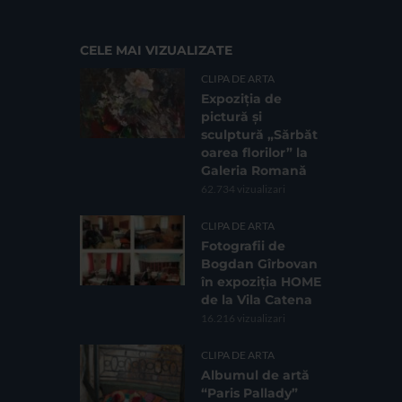
CELE MAI VIZUALIZATE
CLIPA DE ARTA
Expoziția de
pictură și
sculptură „Sărbăt
oarea florilor” la
Galeria Romană
62.734 vizualizari
CLIPA DE ARTA
Fotografii de
Bogdan Gîrbovan
în expoziția HOME
de la Vila Catena
16.216 vizualizari
CLIPA DE ARTA
Albumul de artă
“Paris Pallady”