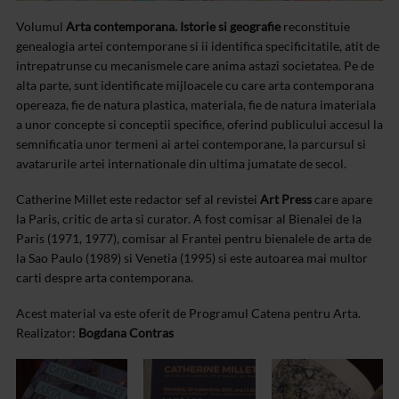
Volumul
Arta contemporana. Istorie si geografie
reconstituie
genealogia artei contemporane si ii identifica specificitatile, atit de
intrepatrunse cu mecanismele care anima astazi societatea. Pe de
alta parte, sunt identificate mijloacele cu care arta contemporana
opereaza, fie de natura plastica, materiala, fie de natura imateriala
a unor concepte si conceptii specifice, oferind publicului accesul la
semnificatia unor termeni ai artei contemporane, la parcursul si
avatarurile artei internationale din ultima jumatate de secol.
Catherine Millet este redactor sef al revistei
Art Press
care apare
la Paris, critic de arta si curator. A fost comisar al Bienalei de la
Paris (1971, 1977), comisar al Frantei pentru bienalele de arta de
la Sao Paulo (1989) si Venetia (1995) si este autoarea mai multor
carti despre arta contemporana.
Acest material va este oferit de Programul Catena pentru Arta.
Realizator:
Bogdana Contras