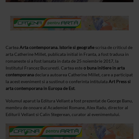
Cartea
Arta contemporana. Istorie si geografie
scrisa de criticul de
arta Catherine Millet, publicata initial in Franta, a fost tradusa in
romaneste si a fost lansata in data de 25 noiembrie 2017, la
Institutul Francez Bucuresti. Cartea este
o buna initiere in arta
contemporana
declara autoarea Catherine Millet, care a participat
la acest eveniment si a sustinut o conferinta intitulata
Art Press si
arta contemporana in Europa de Est
.
Volumul aparut la Editura Vellant a fost prezentat de George Banu,
membru de onoare al Academiei Romane, Alex Radu, director al
Editurii Vellant si Calin Stegerean, curator al evenimentului.