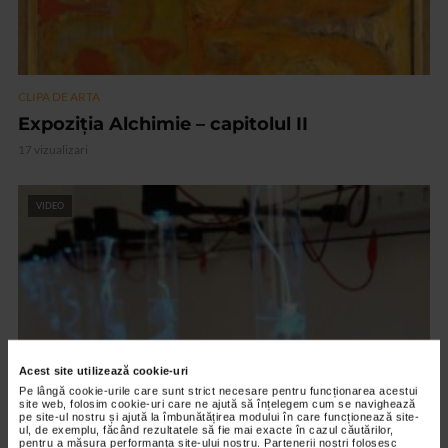
CLIPA DE ARTA
Expoziția Alchimie – capitolul II
17 vizualizari
VIDEO
Acest site utilizează cookie-uri
Pe lângă cookie-urile care sunt strict necesare pentru funcționarea acestui
site web, folosim cookie-uri care ne ajută să înțelegem cum se navighează
pe site-ul nostru și ajută la îmbunătățirea modului în care funcționează site-
ul, de exemplu, făcând rezultatele să fie mai exacte în cazul căutărilor,
CLIPA DE ARTA
pentru a măsura performanța site-ului nostru. Partenerii noștri folosesc