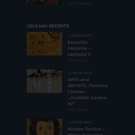
6.601 vizualizari
CELE MAI RECENTE
CLIPA DE ARTA
Expoziția
Alchimie –
capitolul II
07/08/2026
CLIPA DE ARTA
ARTS and
ARTISTS. Floriama
Cândea –
„Invisible Garden
#2”
30/07/2026
CLIPA DE ARTA
Nicolae Tonitza –
Pictor al copiilor