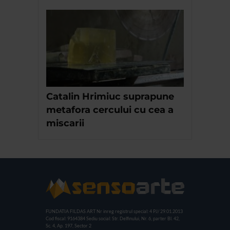
Catalin Hrimiuc suprapune
metafora cercului cu cea a
miscarii
FUNDATIA FILDAS ART
Nr inreg registrul special: 4 PJ/ 29.01.2013
Cod fiscal: 9164384
Sediu social: Str. Delfinului, Nr. 6, parter Bl. 42,
Sc. 4, Ap. 197, Sector 2