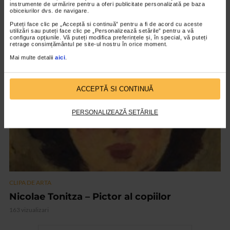
instrumente de urmărire pentru a oferi publicitate personalizată pe baza
ARTS and ARTISTS. Floriama Cândea –
obiceiurilor dvs. de navigare.
„Invisible Garden #2”
Puteți face clic pe „Acceptă si continuă” pentru a fi de acord cu aceste
utilizări sau puteți face clic pe „Personalizează setările” pentru a vă
145 vizualizari
configura opțiunile. Vă puteți modifica preferințele și, în special, vă puteți
retrage consimțământul pe site-ul nostru în orice moment.
Mai multe detalii
aici
.
VIDEO
ACCEPTĂ SI CONTINUĂ
PERSONALIZEAZĂ SETĂRILE
CLIPA DE ARTA
Nicolae Tonitza – Pictor al copiilor
163 vizualizari