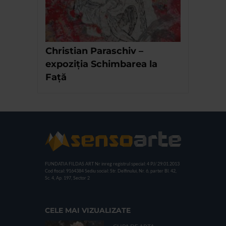
Christian Paraschiv –
expoziția Schimbarea la
Față
FUNDATIA FILDAS ART
Nr inreg registrul special: 4 PJ/ 29.01.2013
Cod fiscal: 9164384
Sediu social: Str. Delfinului, Nr. 6, parter Bl. 42,
Sc. 4, Ap. 197, Sector 2
CELE MAI VIZUALIZATE