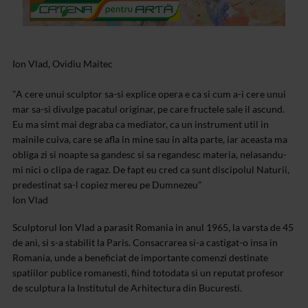
Ion Vlad, Ovidiu Maitec
"A cere unui sculptor sa-si explice opera e ca si cum a-i cere unui
mar sa-si divulge pacatul originar, pe care fructele sale il ascund.
Eu ma simt mai degraba ca mediator, ca un instrument util in
mainile cuiva, care se afla in mine sau in alta parte, iar aceasta ma
obliga zi si noapte sa gandesc si sa regandesc materia, nelasandu-
mi nici o clipa de ragaz. De fapt eu cred ca sunt discipolul Naturii,
predestinat sa-l copiez mereu pe Dumnezeu"
Ion Vlad
Sculptorul Ion Vlad a parasit Romania in anul 1965, la varsta de 45
de ani, si s-a stabilit la Paris. Consacrarea si-a castigat-o insa in
Romania, unde a beneficiat de importante comenzi destinate
spatiilor publice romanesti, fiind totodata si un reputat profesor
de sculptura la Institutul de Arhitectura din Bucuresti.