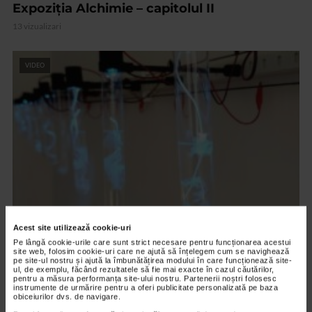
Expoziția Alchimie – capitolul II
13 vizualizari
VIDEO
CLIPA DE ARTA
Acest site utilizează cookie-uri
Pe lângă cookie-urile care sunt strict necesare pentru funcționarea acestui
ARTS and ARTISTS. Floriama Cândea –
site web, folosim cookie-uri care ne ajută să înțelegem cum se navighează
„Invisible Garden #2”
pe site-ul nostru și ajută la îmbunătățirea modului în care funcționează site-
ul, de exemplu, făcând rezultatele să fie mai exacte în cazul căutărilor,
pentru a măsura performanța site-ului nostru. Partenerii noștri folosesc
142 vizualizari
instrumente de urmărire pentru a oferi publicitate personalizată pe baza
obiceiurilor dvs. de navigare.