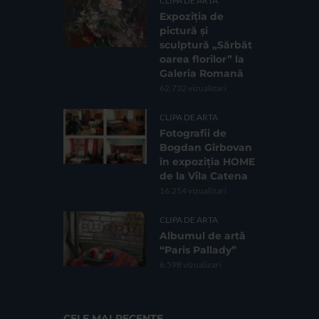
CLIPA DE ARTA
Expoziția de
pictură și
sculptură „Sărbăt
oarea florilor” la
Galeria Romană
62.732 vizualizari
CLIPA DE ARTA
Fotografii de
Bogdan Gîrbovan
în expoziția HOME
de la Vila Catena
16.214 vizualizari
CLIPA DE ARTA
Albumul de artă
“Paris Pallady”
6.598 vizualizari
CELE MAI RECENTE