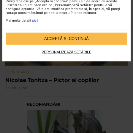
Puteți face clic pe „Acceptă si continuă” pentru a fi de acord cu aceste
VIDEO
utilizări sau puteți face clic pe „Personalizează setările” pentru a vă
configura opțiunile. Vă puteți modifica preferințele și, în special, vă puteți
retrage consimțământul pe site-ul nostru în orice moment.
Mai multe detalii
aici
.
ACCEPTĂ SI CONTINUĂ
PERSONALIZEAZĂ SETĂRILE
CLIPA DE ARTA
Nicolae Tonitza – Pictor al copiilor
159 vizualizari
RECOMANDĂRI