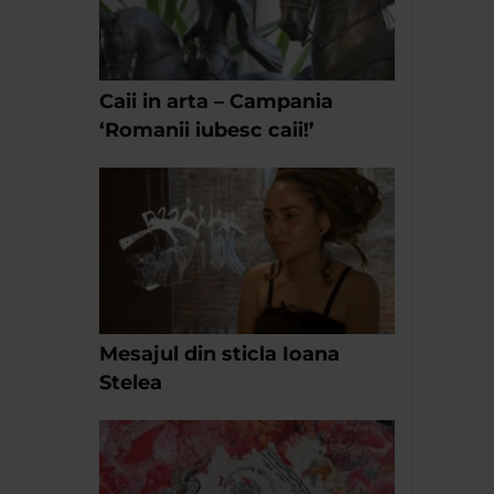
Caii in arta – Campania
‘Romanii iubesc caii!’
Mesajul din sticla Ioana
Stelea