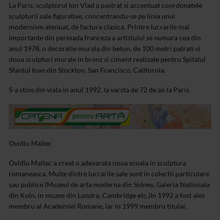
La Paris, sculptorul Ion Vlad a pastrat si accentuat coordonatele
sculpturii sale figurative, concentrandu-se pe linia unui
modernism atenuat, de factura clasica. Printre lucrarile mai
importante din perioada franceza a artistului se numara cea din
anul 1978, o decoratie murala din beton, de 100 metri patrati si
doua sculpturi murale in bronz si ciment realizate pentru Spitalul
Sfantul Ioan din Stockton, San Francisco, California.
S-a stins din viata in anul 1992, la varsta de 72 de an la Paris.
Ovidiu Maitec
Ovidiu Maitec a creat o adevarata noua scoala in sculptura
romaneasca. Multe dintre lucrarile sale sunt in colectii particulare
sau publice (Muzeul de arta moderna din Sidney, Galeria Nationala
din Koln, in muzee din Londra, Cambridge etc.)
In 1992 a fost ales
membru al Academiei Romane, iar in 1999 membru titular.