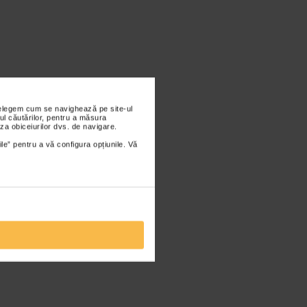
nțelegem cum se navighează pe site-ul
ul căutărilor, pentru a măsura
za obiceiurilor dvs. de navigare.
ile” pentru a vă configura opțiunile. Vă