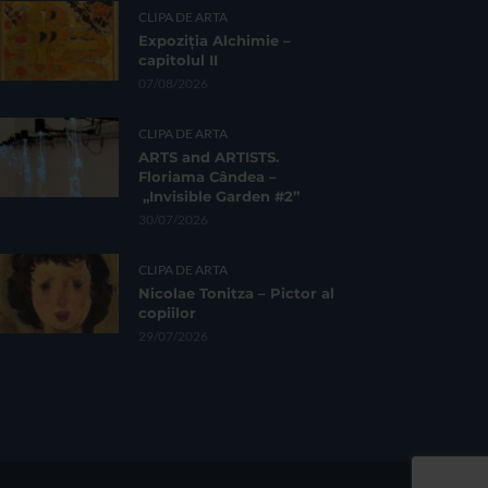
CLIPA DE ARTA
Expoziția Alchimie –
capitolul II
07/08/2026
CLIPA DE ARTA
ARTS and ARTISTS.
Floriama Cândea –
„Invisible Garden #2”
30/07/2026
CLIPA DE ARTA
Nicolae Tonitza – Pictor al
copiilor
29/07/2026