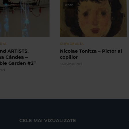
VIDEO
ARTA
CLIPA DE ARTA
nd ARTISTS.
Nicolae Tonitza – Pictor al
ma Cândea –
copiilor
ible Garden #2”
160 vizualizari
zari
CELE MAI VIZUALIZATE