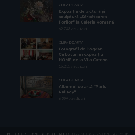
CLIPA DE ARTA
Expoziția de pictură și
sculptură „Sărbătoarea
florilor” la Galeria Romană
62.733 vizualizari
CLIPA DE ARTA
Fotografii de Bogdan
Gîrbovan în expoziția
HOME de la Vila Catena
16.215 vizualizari
CLIPA DE ARTA
Albumul de artă “Paris
Pallady”
6.599 vizualizari
POLITICĂ DE CONFIDENȚIALITATE
| COPYRIGHT © 2026 TONICA GROUP