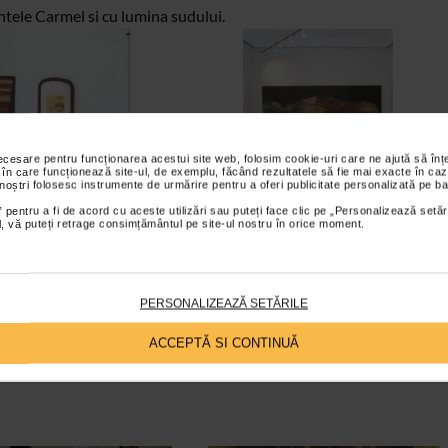
untele Carmel si cu lumina sudului.
necesare pentru funcționarea acestui site web, folosim cookie-uri care ne ajută să î
 în care funcționează site-ul, de exemplu, făcând rezultatele să fie mai exacte în caz
 noștri folosesc instrumente de urmărire pentru a oferi publicitate personalizată pe ba
 pentru a fi de acord cu aceste utilizări sau puteți face clic pe „Personalizează setăr
ial, vă puteți retrage consimțământul pe site-ul nostru în orice moment.
PERSONALIZEAZĂ SETĂRILE
ACCEPTĂ SI CONTINUĂ