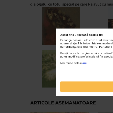
dialogului cu totul special pe care l-a avut cu m
Acest site utilizează cookie-uri
Pe lângă cookie-urile care sunt strict 
nostru și ajută la îmbunătățirea modului
performanța site-ului nostru. Partenerii
Puteți face clic pe „Acceptă si continuă”
puteți modifica preferințele și, în spec
Mai multe detalii
aici
.
ARTICOLE ASEMANATOARE