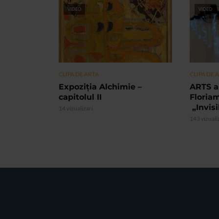
VIDEO
VIDEO
CLIPA DE ARTA
CLIPA DE 
Expoziția Alchimie –
ARTS a
capitolul II
Floria
„Invis
14 vizualizari
143 vizuali