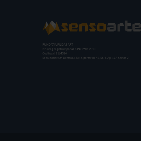
FUNDATIA FILDAS ART
Nr inreg registrul special: 4 PJ/ 29.01.2013
Cod fiscal: 9164384
Sediu social: Str. Delfinului, Nr. 6, parter Bl. 42, Sc. 4, Ap. 197, Sector 2