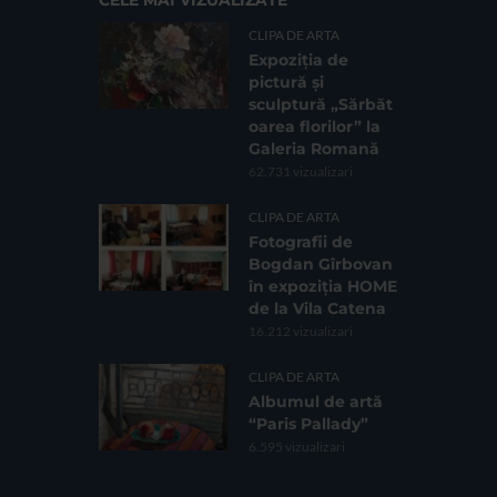
CLIPA DE ARTA
Expoziția de
pictură și
sculptură „Sărbăt
oarea florilor” la
Galeria Romană
62.731 vizualizari
CLIPA DE ARTA
Fotografii de
Bogdan Gîrbovan
în expoziția HOME
de la Vila Catena
16.212 vizualizari
CLIPA DE ARTA
Albumul de artă
“Paris Pallady”
6.595 vizualizari