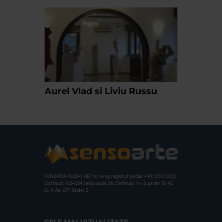
Aurel Vlad si Liviu Russu
FUNDATIA FILDAS ART
Nr inreg registrul special: 4 PJ/ 29.01.2013
Cod fiscal: 9164384
Sediu social: Str. Delfinului, Nr. 6, parter Bl. 42,
Sc. 4, Ap. 197, Sector 2
CELE MAI VIZUALIZATE