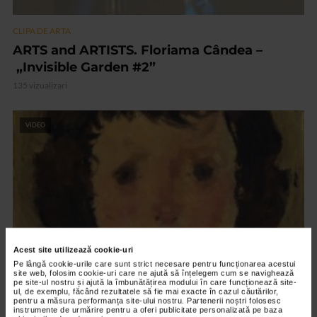
CLIPA DE ARTA
ARTS and ARTISTS. Floriama Cândea –
„Invisible Garden #2”
135 vizualizari
VIDEO
Acest site utilizează cookie-uri
Pe lângă cookie-urile care sunt strict necesare pentru funcționarea acestui
site web, folosim cookie-uri care ne ajută să înțelegem cum se navighează
pe site-ul nostru și ajută la îmbunătățirea modului în care funcționează site-
CLIPA DE ARTA
ul, de exemplu, făcând rezultatele să fie mai exacte în cazul căutărilor,
pentru a măsura performanța site-ului nostru. Partenerii noștri folosesc
Nicolae Tonitza – Pictor al copiilor
instrumente de urmărire pentru a oferi publicitate personalizată pe baza