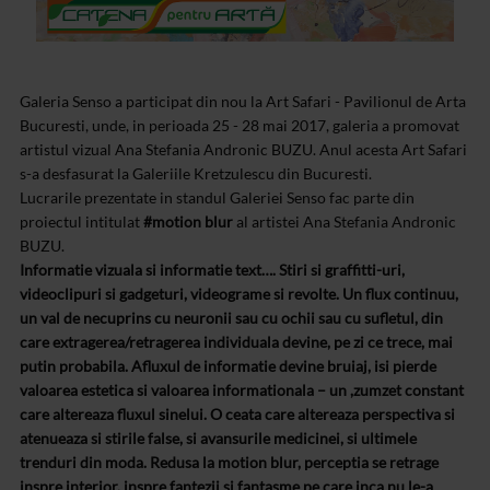
Galeria Senso a participat din nou la Art Safari - Pavilionul de Arta
Bucuresti, unde, in perioada 25 - 28 mai 2017, galeria a promovat
artistul vizual Ana Stefania Andronic BUZU. Anul acesta Art Safari
s-a desfasurat la Galeriile Kretzulescu din Bucuresti.
Lucrarile prezentate in standul Galeriei Senso fac parte din
proiectul intitulat
#motion blur
al artistei Ana Stefania Andronic
BUZU.
Informatie vizuala si informatie text…. Stiri si graffitti-uri,
videoclipuri si gadgeturi, videograme si revolte. Un flux continuu,
un val de necuprins cu neuronii sau cu ochii sau cu sufletul, din
care extragerea/retragerea individuala devine, pe zi ce trece, mai
putin probabila. Afluxul de informatie devine bruiaj, isi pierde
valoarea estetica si valoarea informationala – un ,zumzet constant
care altereaza fluxul sinelui. O ceata care altereaza perspectiva si
atenueaza si stirile false, si avansurile medicinei, si ultimele
trenduri din moda. Redusa la motion blur, perceptia se retrage
inspre interior, inspre fantezii si fantasme pe care inca nu le-a