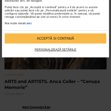
obiceiurilor dvs. de navigare.
151 vizualizari
Puteți face clic pe „Acceptă si continuă” pentru a fi de acord cu aceste
utilizări sau puteți face clic pe „Personalizează setările” pentru a vă
configura opțiunile. Vă puteți modifica preferințele și, în special, vă puteți
retrage consimțământul pe site-ul nostru în orice moment.
VIDEO
Mai multe detalii
aici
.
ACCEPTĂ SI CONTINUĂ
PERSONALIZEAZĂ SETĂRILE
CLIPA DE ARTA
ARTS and ARTISTS. Anca Coller – “Cenușa
Memorie”
161 vizualizari
RECOMANDĂRI