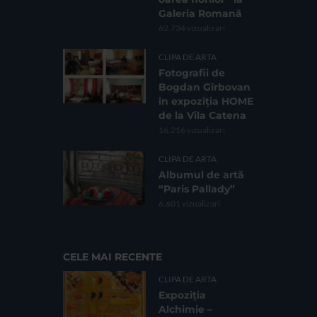
Galeria Romană
62.734 vizualizari
CLIPA DE ARTA
Fotografii de
Bogdan Gîrbovan
în expoziția HOME
de la Vila Catena
16.216 vizualizari
CLIPA DE ARTA
Albumul de artă
“Paris Pallady”
6.601 vizualizari
CELE MAI RECENTE
CLIPA DE ARTA
Expoziția
Alchimie –