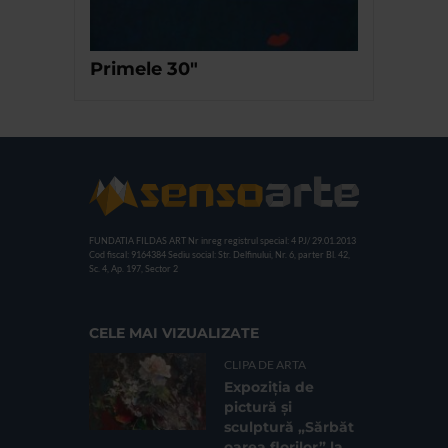
Primele 30″
FUNDATIA FILDAS ART
Nr inreg registrul special: 4 PJ/ 29.01.2013
Cod fiscal: 9164384
Sediu social: Str. Delfinului, Nr. 6, parter Bl. 42,
Sc. 4, Ap. 197, Sector 2
CELE MAI VIZUALIZATE
CLIPA DE ARTA
Expoziția de
pictură și
sculptură „Sărbăt
oarea florilor” la