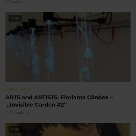
17 vizualizari
VIDEO
CLIPA DE ARTA
ARTS and ARTISTS. Floriama Cândea –
„Invisible Garden #2”
145 vizualizari
VIDEO