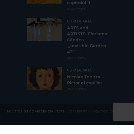
capitolul II
07/08/2026
CLIPA DE ARTA
ARTS and
ARTISTS. Floriama
Cândea –
„Invisible Garden
#2”
30/07/2026
CLIPA DE ARTA
Nicolae Tonitza –
Pictor al copiilor
29/07/2026
POLITICĂ DE CONFIDENȚIALITATE
| COPYRIGHT © 2026 TONICA GROUP