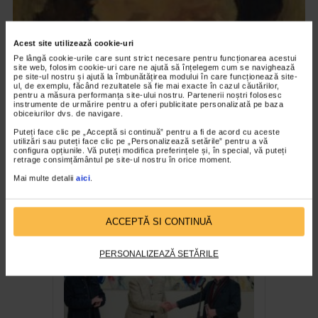
Acest site utilizează cookie-uri
Pe lângă cookie-urile care sunt strict necesare pentru funcționarea acestui
site web, folosim cookie-uri care ne ajută să înțelegem cum se navighează
pe site-ul nostru și ajută la îmbunătățirea modului în care funcționează site-
ul, de exemplu, făcând rezultatele să fie mai exacte în cazul căutărilor,
pentru a măsura performanța site-ului nostru. Partenerii noștri folosesc
instrumente de urmărire pentru a oferi publicitate personalizată pe baza
obiceiurilor dvs. de navigare.
Puteți face clic pe „Acceptă si continuă” pentru a fi de acord cu aceste
utilizări sau puteți face clic pe „Personalizează setările” pentru a vă
CLIPA DE ARTA
configura opțiunile. Vă puteți modifica preferințele și, în special, vă puteți
retrage consimțământul pe site-ul nostru în orice moment.
Nicolae Tonitza – Pictor al copiilor
Mai multe detalii
aici
.
163 vizualizari
ACCEPTĂ SI CONTINUĂ
RECOMANDĂRI
PERSONALIZEAZĂ SETĂRILE