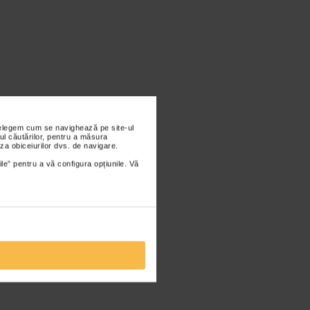
nțelegem cum se navighează pe site-ul
ul căutărilor, pentru a măsura
za obiceiurilor dvs. de navigare.
ile” pentru a vă configura opțiunile. Vă