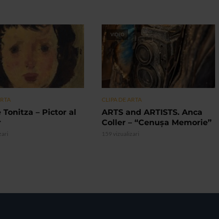
VIDEO
ARTA
CLIPA DE ARTA
 Tonitza – Pictor al
ARTS and ARTISTS. Anca
r
Coller – “Cenușa Memorie”
zari
159 vizualizari