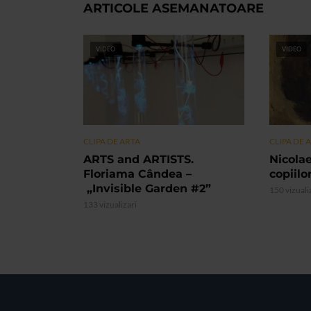
ARTICOLE ASEMANATOARE
VIDEO
VIDEO
CLIPA DE ARTA
CLIPA DE 
ARTS and ARTISTS.
Nicolae
Floriama Cândea –
copiilo
„Invisible Garden #2”
150 vizuali
133 vizualizari