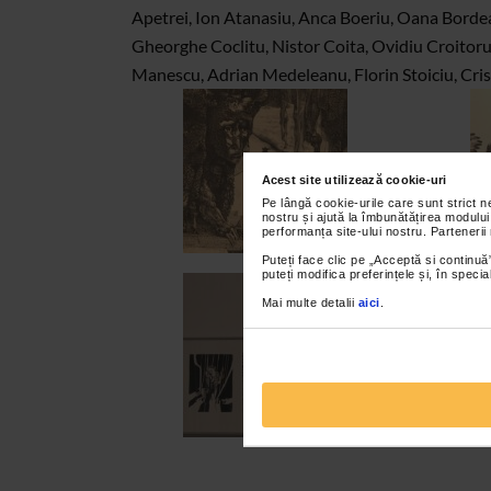
Apetrei, Ion Atanasiu, Anca Boeriu, Oana Borde
Gheorghe Coclitu, Nistor Coita, Ovidiu Croitoru,
Manescu, Adrian Medeleanu, Florin Stoiciu, Crist
Acest site utilizează cookie-uri
Pe lângă cookie-urile care sunt strict 
nostru și ajută la îmbunătățirea modului
performanța site-ului nostru. Partenerii
Puteți face clic pe „Acceptă si continuă”
puteți modifica preferințele și, în spec
Mai multe detalii
aici
.