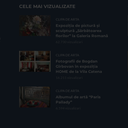
CELE MAI VIZUALIZATE
CLIPA DE ARTA
Expoziția de pictură și
sculptură „Sărbătoarea
florilor” la Galeria Romană
62.730 vizualizari
CLIPA DE ARTA
Fotografii de Bogdan
Gîrbovan în expoziția
HOME de la Vila Catena
16.211 vizualizari
CLIPA DE ARTA
Albumul de artă “Paris
Pallady”
6.594 vizualizari