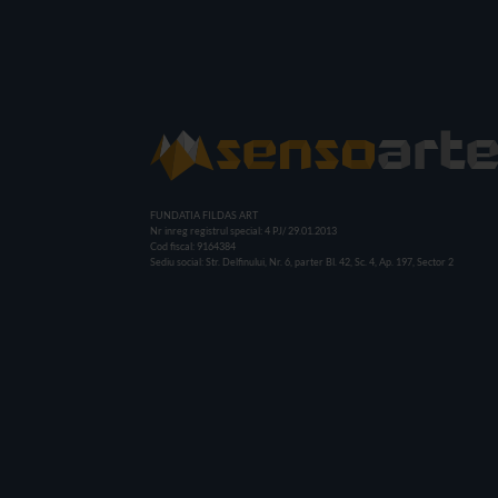
FUNDATIA FILDAS ART
Nr inreg registrul special: 4 PJ/ 29.01.2013
Cod fiscal: 9164384
Sediu social: Str. Delfinului, Nr. 6, parter Bl. 42, Sc. 4, Ap. 197, Sector 2