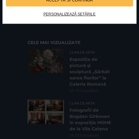
PERSONALIZEAZĂ SETĂRILE
FUNDATIA FILDAS ART
Nr inreg registrul special: 4 PJ/ 29.01.2013
Cod fiscal: 9164384
Sediu social: Str. Delfinului, Nr. 6, parter Bl. 42,
Sc. 4, Ap. 197, Sector 2
CELE MAI VIZUALIZATE
CLIPA DE ARTA
Expoziția de
pictură și
sculptură „Sărbăt
oarea florilor” la
Galeria Romană
62.731 vizualizari
CLIPA DE ARTA
Fotografii de
Bogdan Gîrbovan
în expoziția HOME
de la Vila Catena
16.212 vizualizari