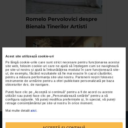
Romelo Pervolovici despre
Bienala Tinerilor Artisti
Acest site utilizează cookie-uri
Pe lângă cookie-urile care sunt strict necesare pentru funcționarea acestui
site web, folosim cookie-uri care ne ajută să înțelegem cum se navighează
pe site-ul nostru și ajută la îmbunătățirea modului în care funcționează site-
ul, de exemplu, făcând rezultatele să fie mai exacte în cazul căutărilor,
pentru a măsura performanța site-ului nostru. Partenerii noștri folosesc
instrumente de urmărire pentru a oferi publicitate personalizată pe baza
Clouds & I Clouds – expozitie
obiceiurilor dvs. de navigare.
de grup la Galeria Senso
Puteți face clic pe „Acceptă si continuă” pentru a fi de acord cu aceste
utilizări sau puteți face clic pe „Personalizează setările” pentru a vă
configura opțiunile. Vă puteți modifica preferințele și, în special, vă puteți
retrage consimțământul pe site-ul nostru în orice moment.
Mai multe detalii
aici
.
ACCEPTĂ SI CONTINUĂ