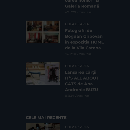
oarea florilor” la
Galeria Romană
62.729 vizualizari
CLIPA DE ARTA
Fotografii de
Bogdan Gîrbovan
în expoziția HOME
de la Vila Catena
16.210 vizualizari
CLIPA DE ARTA
Lansarea cărții
IT’S ALL ABOUT
CATS de Ana
Andronic BUZU
8.034 vizualizari
CELE MAI RECENTE
CLIPA DE ARTA