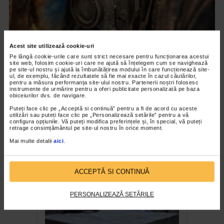
Acest site utilizează cookie-uri
Pe lângă cookie-urile care sunt strict necesare pentru funcționarea acestui
site web, folosim cookie-uri care ne ajută să înțelegem cum se navighează
pe site-ul nostru și ajută la îmbunătățirea modului în care funcționează site-
ul, de exemplu, făcând rezultatele să fie mai exacte în cazul căutărilor,
CLIPA DE ARTA
pentru a măsura performanța site-ului nostru. Partenerii noștri folosesc
instrumente de urmărire pentru a oferi publicitate personalizată pe baza
ARTS and ARTISTS. Anca Coller – “Cenușa
obiceiurilor dvs. de navigare.
Memorie”
Puteți face clic pe „Acceptă si continuă” pentru a fi de acord cu aceste
utilizări sau puteți face clic pe „Personalizează setările” pentru a vă
158 vizualizari
configura opțiunile. Vă puteți modifica preferințele și, în special, vă puteți
retrage consimțământul pe site-ul nostru în orice moment.
Mai multe detalii
aici
.
RECOMANDĂRI
ACCEPTĂ SI CONTINUĂ
PERSONALIZEAZĂ SETĂRILE