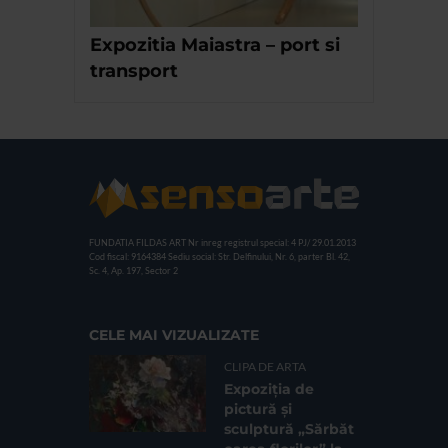
Expozitia Maiastra – port si
transport
FUNDATIA FILDAS ART
Nr inreg registrul special: 4 PJ/ 29.01.2013
Cod fiscal: 9164384
Sediu social: Str. Delfinului, Nr. 6, parter Bl. 42,
Sc. 4, Ap. 197, Sector 2
CELE MAI VIZUALIZATE
CLIPA DE ARTA
Expoziția de
pictură și
sculptură „Sărbăt