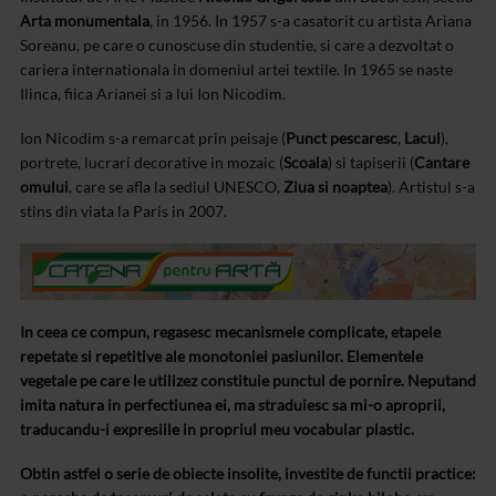
Arta monumentala
, in 1956. In 1957 s-a casatorit cu artista Ariana
Soreanu, pe care o cunoscuse din studentie, si care a dezvoltat o
cariera internationala in domeniul artei textile. In 1965 se naste
Ilinca, fiica Arianei si a lui Ion Nicodim.
Ion Nicodim s-a remarcat prin peisaje (
Punct pescaresc
,
Lacul
),
portrete, lucrari decorative in mozaic (
Scoala
) si tapiserii (
Cantare
omului
, care se afla la sediul UNESCO,
Ziua si noaptea
). Artistul s-a
stins din viata la Paris in 2007.
In ceea ce compun, regasesc mecanismele complicate, etapele
repetate si repetitive ale monotoniei pasiunilor. Elementele
vegetale pe care le utilizez constituie punctul de pornire. Neputand
imita natura in perfectiunea ei, ma straduiesc sa mi-o aproprii,
traducandu-i expresiile in propriul meu vocabular plastic.
Obtin astfel o serie de obiecte insolite, investite de functii practice: