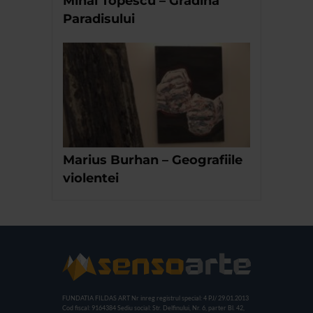
Mihai Topescu – Gradina
Paradisului
Marius Burhan – Geografiile
violentei
FUNDATIA FILDAS ART
Nr inreg registrul special: 4 PJ/ 29.01.2013
Cod fiscal: 9164384
Sediu social: Str. Delfinului, Nr. 6, parter Bl. 42,