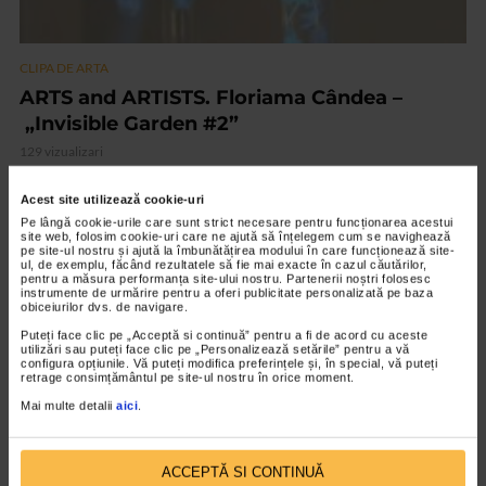
CLIPA DE ARTA
ARTS and ARTISTS. Floriama Cândea –
„Invisible Garden #2”
129 vizualizari
Acest site utilizează cookie-uri
VIDEO
Pe lângă cookie-urile care sunt strict necesare pentru funcționarea acestui
site web, folosim cookie-uri care ne ajută să înțelegem cum se navighează
pe site-ul nostru și ajută la îmbunătățirea modului în care funcționează site-
ul, de exemplu, făcând rezultatele să fie mai exacte în cazul căutărilor,
pentru a măsura performanța site-ului nostru. Partenerii noștri folosesc
instrumente de urmărire pentru a oferi publicitate personalizată pe baza
obiceiurilor dvs. de navigare.
Puteți face clic pe „Acceptă si continuă” pentru a fi de acord cu aceste
utilizări sau puteți face clic pe „Personalizează setările” pentru a vă
configura opțiunile. Vă puteți modifica preferințele și, în special, vă puteți
retrage consimțământul pe site-ul nostru în orice moment.
Mai multe detalii
aici
.
CLIPA DE ARTA
ACCEPTĂ SI CONTINUĂ