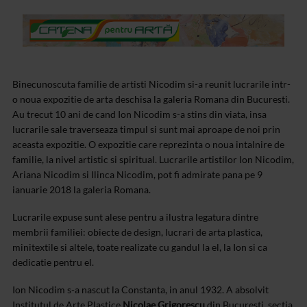
Binecunoscuta familie de artisti Nicodim si-a reunit lucrarile intr-
o noua expozitie de arta deschisa la galeria Romana din Bucuresti.
Au trecut 10 ani de cand Ion Nicodim s-a stins din viata, insa
lucrarile sale traverseaza timpul si sunt mai aproape de noi prin
aceasta expozitie. O expozitie care reprezinta o noua intalnire de
familie, la nivel artistic si spiritual. Lucrarile artistilor Ion Nicodim,
Ariana Nicodim si Ilinca Nicodim, pot fi admirate pana pe 9
ianuarie 2018 la galeria Romana.
Lucrarile expuse sunt alese pentru a ilustra legatura dintre
membrii familiei: obiecte de design, lucrari de arta plastica,
minitextile si altele, toate realizate cu gandul la el, la Ion si ca
dedicatie pentru el.
Ion Nicodim s-a nascut la Constanta, in anul 1932. A absolvit
Institutul de Arte Plastice
Nicolae Grigorescu
din Bucuresti, sectia