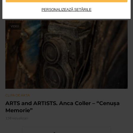
Nicolae Tonitza – Pictor al copiilor
147 vizualizari
PERSONALIZEAZĂ SETĂRILE
VIDEO
CLIPA DE ARTA
ARTS and ARTISTS. Anca Coller – “Cenușa
Memorie”
158 vizualizari