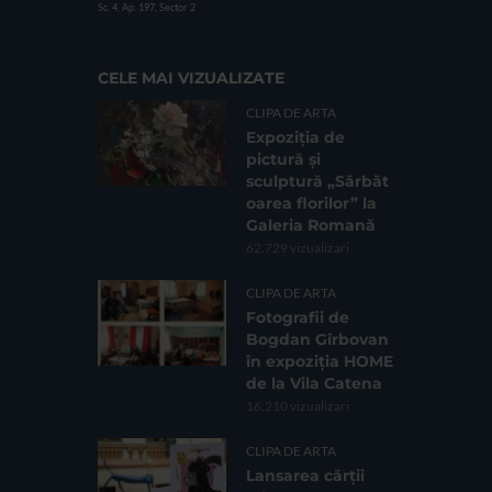
Sc. 4, Ap. 197, Sector 2
CELE MAI VIZUALIZATE
CLIPA DE ARTA
Expoziția de
pictură și
sculptură „Sărbăt
oarea florilor” la
Galeria Romană
62.729 vizualizari
CLIPA DE ARTA
Fotografii de
Bogdan Gîrbovan
în expoziția HOME
de la Vila Catena
16.210 vizualizari
CLIPA DE ARTA
Lansarea cărții