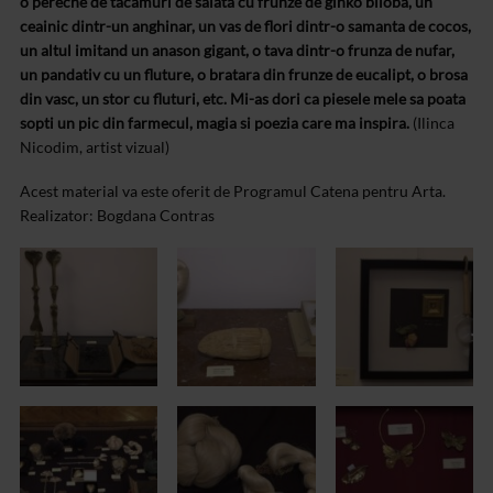
o pereche de tacamuri de salata cu frunze de ginko biloba, un
ceainic dintr-un anghinar, un vas de flori dintr-o samanta de cocos,
un altul imitand un anason gigant, o tava dintr-o frunza de nufar,
un pandativ cu un fluture, o bratara din frunze de eucalipt, o brosa
din vasc, un stor cu fluturi, etc. Mi-as dori ca piesele mele sa poata
sopti un pic din farmecul, magia si poezia care ma inspira.
(Ilinca
Nicodim, artist vizual)
Acest material va este oferit de Programul Catena pentru Arta.
Realizator: Bogdana Contras